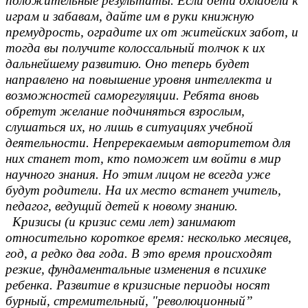
положительные результаты. Если дети охладели к
играм и забавам, дайте им в руки книжную
премудрость, оградите их от житейских забот, и
тогда вы получите колоссальный толчок к их
дальнейшему развитию. Оно теперь будет
направлено на повышение уровня интеллекта и
возможностей саморегуляции. Ребята вновь
обретут желание подчиняться взрослым,
слушаться их, но лишь в ситуациях учебной
деятельности. Непререкаемым авторитетом для
них станет тот, кто поможет им войти в мир
научного знания. Но этим лицом не всегда уже
будут родители. На их место встанет учитель,
педагог, ведущий детей к новому знанию.
Кризисы (и кризис семи лет) занимают
относительно короткое время: несколько месяцев,
год, а редко два года. В это время происходят
резкие, фундаментальные изменения в психике
ребенка. Развитие в кризисные периоды носят
бурный, стремительный, "революционный”