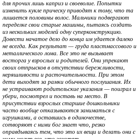
для прочих лишь каприз и своеволие. Попытки
изменить кукле прическу приводят к тому, что та
лишается половины волос. Мальчики подвергают
переделке свои старые машины, пытаясь создать
из нескольких моделей одну суперконструкцию.
Довести начатое дело до конца им удается далеко
не всегда. Как результат — груда пластмассового и
металлического лома. Все это не вызывает
восторга у взрослых и родителей. Они упрекают
своих отпрысков в отсутствии бережливости,
неряшливости и расточительности. При этом
дети выходят за рамки обычного послушания. Их
не устраивают родительские указания — поиграл и
убери, посмотрел и поставь на место. В
присутствии взрослых старшие дошкольники
часто вообще отказываются заниматься с
игрушками, а оставшись в одиночестве,
сотворяют с ними бог знает что, резко
оправдываясь тем, что это их вещи и делать они с
ними могут все, что захотят.