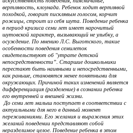
искусственность поведения, паясничанье,
вертлявость, клоунада. Ребенок ходит вертлявой
походкой, говорит писклявым голосом, корчит
рожицы, строит из себя шута. Поведение ребенка
в период кризиса семи лет имеет нарочитый
шутовской характер, вызывающий не улыбку, а
осуждение. По мнению Л.С. Выготского, такие
особенности поведения семилеток
свидетельствуют об "утрате детской
непосредственности”. Старшие дошкольники
перестают быть наивными и непосредственными,
как раньше, становятся менее понятными для
окружающих. Причиной таких изменений является
дифференциация (разделение) в сознании ребенка
его внутренней и внешней жизни.
До семи лет малыш поступает в соответствии с
актуальными для него в данный момент
переживаниями. Его желания и выражения этих
желаний поведении представляют собой
неразделимое целое. Поведение ребенка в этом