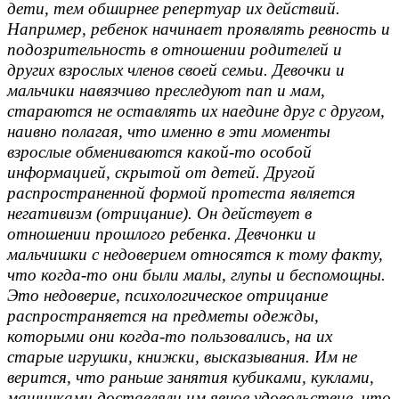
дети, тем обширнее репертуар их действий.
Например, ребенок начинает проявлять ревность и
подозрительность в отношении родителей и
других взрослых членов своей семьи. Девочки и
мальчики навязчиво преследуют пап и мам,
стараются не оставлять их наедине друг с другом,
наивно полагая, что именно в эти моменты
взрослые обмениваются какой-то особой
информацией, скрытой от детей. Другой
распространенной формой протеста является
негативизм (отрицание). Он действует в
отношении прошлого ребенка. Девчонки и
мальчишки с недоверием относятся к тому факту,
что когда-то они были малы, глупы и беспомощны.
Это недоверие, психологическое отрицание
распространяется на предметы одежды,
которыми они когда-то пользовались, на их
старые игрушки, книжки, высказывания. Им не
верится, что раньше занятия кубиками, куклами,
машинками доставляли им явное удовольствие, что