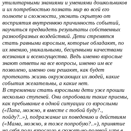
утилитарными знаниями и умениями дошкольников
и их потребностью познать мир во всей его
полноте и сложности, уяснить скрытую от
восприятия внутреннюю причинность событий,
научиться предвидеть результаты собственных
разнообразных воздействий. Дети стремятся
стать равными взрослым, которые обладают, по
их мнению, уникальными, бесценными качествами
всезнания и всемогущества. Ведь именно взрослые
знают ответы на все вопросы, именно им все
позволено, именно они решают, как будет
протекать жизнь окружающих их людей, какие
события желательны, а какие нет.
В стремлении стать взрослыми дети уже прошли
несколько ступеней. Они опробовали такие приемы,
как пребывание в одной ситуации со взрослыми
(«Папа, можно, я вместе с тобой буду?.,
пойду?..»), подражание их поведению и действиям
(«Мама, можно, я тоже попробую?..»), принятие
на себя роли взрослого в сюжет-но-ролевой игре в