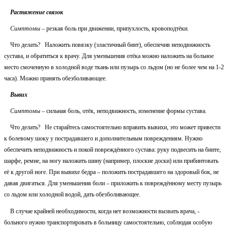
Растяжение связок
Симптомы
– резкая боль при движении, припухлость, кровоподтёки.
Что делать? Наложить повязку (эластичный бинт), обеспечив неподвижность
сустава, и обратиться к врачу. Для уменьшения отёка можно наложить на больное
место смоченную в холодной воде ткань или пузырь со льдом (но не более чем на 1-2
часа). Можно принять обезболивающее.
Вывих
Симптомы
– сильная боль, отёк, неподвижность, изменение формы сустава.
Что делать? Не старайтесь самостоятельно вправить вывихи, это может привести
к болевому шоку у пострадавшего и дополнительным повреждениям. Нужно
обеспечить неподвижность и покой повреждённого сустава: руку подвесить на бинте,
шарфе, ремне, на ногу наложить шину (например, плоские доски) или прибинтовать
её к другой ноге. При вывихе бедра – положить пострадавшего на здоровый бок, не
давая двигаться. Для уменьшения боли – приложить к повреждённому месту пузырь
со льдом или холодной водой, дать обезболивающее.
В случае крайней необходимости, когда нет возможности вызвать врача, -
больного нужно транспортировать в больницу самостоятельно, соблюдая особую