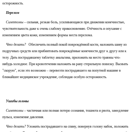
осторожность.
Перелом
Симптомы
– сильная, резкая боль, усиливающаяся при движении конечностью,
чувствительность даже к очень слабому прикосновению. Отёчность и опухание с
изменением цвета кожи, изменением формы места перелома.
Что делать?
Обеспечить полный покой повреждённой кости, наложить шину из
подручных средств или прибинтовать повреждённые конечности друг к другу или к
телу. Дать пострадавшему таблетку анальгина, приложить на место травмы что-
нибудь холодное. При кровотечении наложить на рану стерильную повязку. Вызвать
"скорую", если это возможно – перевезти пострадавшего на попутной машине в
ближайшее медицинское учреждение, соблюдая особую осторожность.
Ушибы головы
Симптомы
– частичная или полная потеря сознания, тошнота и рвота, замедление
пульса, изменение давления.
Что делать?
Уложить пострадавшего на спину, повернув голову набок, положить