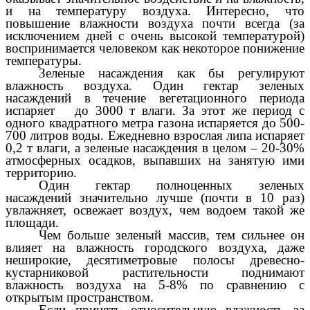
и на температуру воздуха. Интересно, что
повышение влажности воздуха почти всегда (за
исключением дней с очень высокой температурой)
воспринимается человеком как некоторое понижение
температуры.
Зеленые насаждения как бы регулируют
влажность воздуха. Один гектар зеленых
насаждений в течение вегетационного периода
испаряет до 3000 т влаги. За этот же период с
одного квадратного метра газона испаряется до 500-
700 литров воды. Ежедневно взрослая липа испаряет
0,2 т влаги, а зеленые насаждения в целом – 20-30%
атмосферных осадков, выпавших на занятую ими
территорию.
Один гектар полноценных зеленых
насаждений значительно лучше (почти в 10 раз)
увлажняет, освежает воздух, чем водоем такой же
площади.
Чем больше зеленый массив, тем сильнее он
влияет на влажность городского воздуха, даже
неширокие, десятиметровые полосы древесно-
кустарниковой растительности поднимают
влажность воздуха на 5-8% по сравнению с
открытым пространством.
Если принять относительную влажность за