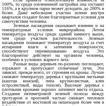
100%, то среди озелененной застройки она составит
116%, а в крупном парке может доходить до 200% и
более. Даже небольшие участки зелени внутри
кварталов создают более благоприятные условия для
самочувствия человека.
Зеленые насаждения оказывают влияние и на
температурные условия микрорайона. Летом
температура воздуха среди зданий намного выше,
чем среди участков растительности. Зеленые
насаждения понижают температуру воздуха за счет
испарения влаги и затенения поверхности,
способствуют перемешиванию воздуха. Это
благоприятно действует на организм человека,
особенно в условиях жаркого лета.
Разные виды деревьев по-разному поглощают,
отражают и пропускают солнечные лучи. Это
зависит, прежде всего, от строения их кроны. Лучше
снижают температуру деревья с крупными листьями
(каштан конский, липа крупнолистная, клен
остролистный, виды тополя). Высокие деревья с
плотными кронами хорошо затеняют места отдыха.
Создание пятиметровой зеленой полосы между
тротуаром и проезжей частью снижает тепловое
воздействие от мостовой на пешеходов более чем в