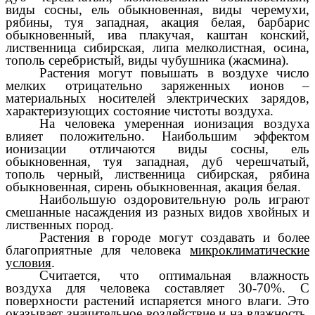
виды сосны, ель обыкновенная, виды черемухи,
рябины, туя западная, акация белая, барбарис
обыкновенный, ива плакучая, каштан конский,
лиственница сибирская, липа мелколистная, осина,
тополь серебристый, виды чубушника (жасмина).
Растения могут повышать в воздухе число
мелких отрицательно заряженных ионов –
материальных носителей электрических зарядов,
характеризующих состояние чистоты воздуха.
На человека умеренная ионизация воздуха
влияет положительно. Наибольшим эффектом
ионизации отличаются виды сосны, ель
обыкновенная, туя западная, дуб черешчатый,
тополь черный, лиственница сибирская, рябина
обыкновенная, сирень обыкновенная, акация белая.
Наибольшую оздоровительную роль играют
смешанные насаждения из разных видов хвойных и
лиственных пород.
Растения в городе могут создавать и более
благоприятные для человека
микроклиматические
условия
.
Считается, что оптимальная влажность
воздуха для человека составляет 30-70%. С
поверхности растений испаряется много влаги. Это
оказывает значительное воздействие и на влажность,