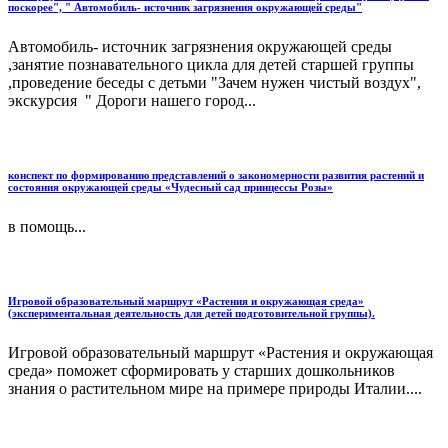
поскорее", " Автомобиль- источник загрязнения окружающей среды"
Автомобиль- источник загрязнения окружающей среды
,занятие познавательного цикла для детей старшей группы
,проведение беседы с детьми "Зачем нужен чистый воздух",
экскурсия " Дороги нашего город...
конспект по формированию представлений о закономерности развития растений и
состояния окружающей среды «Чудесный сад принцессы Розы»
в помощь...
Игровой образовательный маршрут «Растения и окружающая среда»
(экспериментальная деятельность для детей подготовительной группы).
Игровой образовательный маршрут «Растения и окружающая
среда» поможет сформировать у старших дошкольников
знания о растительном мире на примере природы Италии....