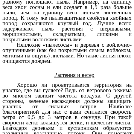
разному поглощают пыль. Например, на единицу
веса хвои сосны и ели оседает в 1,5 раза больше
пыли, чем на единицу веса листьев лиственных
пород. К тому же пылезащитные свойства хвойных
пород сохраняются круглый год. Лучше всего
задерживают пыль растения с шершавыми,
морщинистыми, складчатыми, липкими и
покрытыми волосками листьями.
Неплохие «пылесосы» и деревья с войлочно-
опушенными (как бы покрытыми сизым войлоком,
мягкими на ощупь) листьями. Но такие листья плохо
очищаются дождем.
Растения и ветер
Хорошо ли проветривается территория на
участке, где вы гуляете? Ведь от ветрового режима
во многом зависит чистота воздуха. С другой
стороны, зеленые насаждения должны защищать
участок от сильных ветров. Наиболее
благоприятной для нас с вами считается скорость
ветра от 0,5 до 3 метров в секунду. При такой
скорости легко колышутся ветки, и шелестит листва.
Благодаря деревьям и кустарникам образуются
различные воздушные потоки. Они помогают