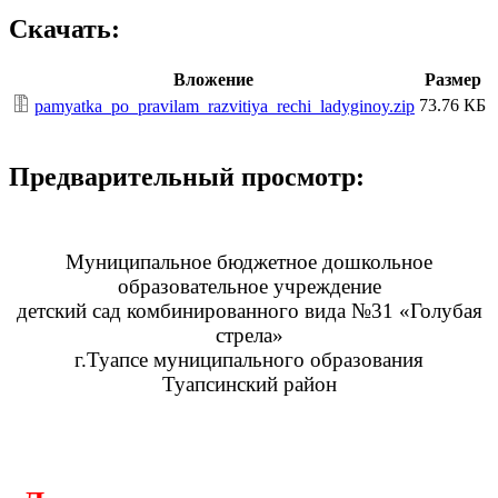
Скачать:
Вложение
Размер
73.76 КБ
pamyatka_po_pravilam_razvitiya_rechi_ladyginoy.zip
Предварительный просмотр:
Муниципальное бюджетное дошкольное
образовательное учреждение
детский сад комбинированного вида №31 «Голубая
стрела»
г.Туапсе муниципального образования
Туапсинский район