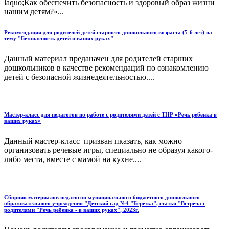
laquo;Как обеспечить безопасность и здоровый образ жизни
нашим детям?»...
Рекомендации для родителей детей старшего дошкольного возраста (5-6 лет) на
тему "Безопасность детей в ваших руках"
Данный материал преданачен для родителей старших
дошкольников в качестве рекомендаций по ознакомлению
детей с безопасной жизнедеятельностью....
Мастер-класс для педагогов по работе с родителями детей с ТНР «Речь ребёнка в
ваших руках»
Данный мастер-класс призван пказать, как можно
организовать речевые игры, специально не образуя какого-
либо места, вместе с мамой на кухне....
Сборник материалов педагогов муниципального бюджетного дошкольного
образовательного учреждения "Детский сад №4 "Березка", статья "Встреча с
родителями "Речь ребенка - в ваших руках", 2023г.