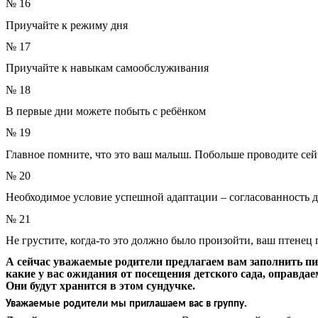
№
16
Приучайте
к
режиму
дня
№
17
Приучайте
к
навыкам
самообслуживания
№
18
В
первые
дни
можете
побыть
с
ребёнком
№
19
Главное
помните
,
что
это
ваш
малыш
.
Побольше
проводите
сей
№
20
Необходимое
условие
успешной
адаптации
–
согласованность
д
№
21
Не
грустите
,
когда
-
то
это
должно
было
произойти
,
ваш
птенец
А
сейчас
уважаемые
родители
предлагаем
вам
заполнить
пи
какие
у
вас
ожидания
от
посещения
детского
сада
,
оправдае
Они
будут
хранится
в
этом
сундучке
.
.
Уважаемые
родители
мы
приглашаем
вас
в
группу