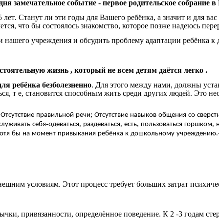
дня
замечательное
событие
-
первое
родительское
собрание
в
5
лет
.
Станут
ли
эти
годы
для
Вашего
ребёнка
,
а
значит
и
для
вас
ется
,
что
бы
состоялось
знакомство
,
которое
позже
надеюсь
пере
и
нашего
учреждения
и
обсудить
проблему
адаптации
ребёнка
к
стоятельную
жизнь
,
который
не
всем
детям
даётся
легко
.
для
ребёнка
безболезненно
.
Для
этого
между
нами
,
должны
уста
ься
,
т
е
,
становится
способным
жить
среди
других
людей
.
Это
не
;
;
Отсутствие
правильной
речи
Отсутствие
навыков
общения
со
сверст
-
,
,
,
,
служивать
себя
одеваться
раздеваться
есть
пользоваться
горшком
отя
бы
на
момент
привыкания
ребёнка
к
дошкольному
учреждению
нешним
условиям
.
Этот
процесс
требует
больших
затрат
психиче
ычки
,
привязанности
,
определённое
поведение
.
К
2 -3
годам
сте