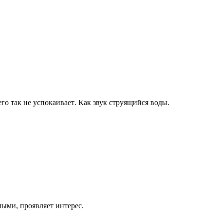
его
так
не
успокаивает
.
Как
звук
струящийся
воды
.
лыми
,
проявляет
интерес
.