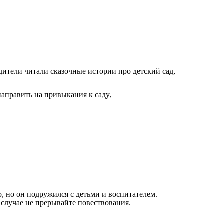
дители
читали
сказочные
истории
про
детский
сад
,
направить
на
привыкания
к
саду
,
о
,
но
он
подружился
с
детьми
и
воспитателем
.
случае
не
прерывайте
повествования
.