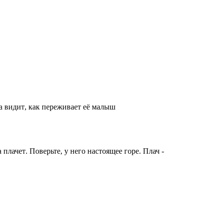
а
видит
,
как
переживает
её
малыш
а
плачет
.
Поверьте
,
у
него
настоящее
горе
.
Плач
-