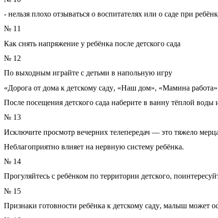
-
нельзя
плохо
отзываться
о
воспитателях
или
о
саде
при
ребёнк
№
11
Как
снять
напряжение
у
ребёнка
после
детского
сада
№
12
По
выходным
играйте
с
детьми
в
напольную
игру
«
Дорога
от
дома
к
детскому
саду
, «
Наш
дом
», «
Мамина
работа
»
После
посещения
детского
сада
наберите
в
ванну
тёплой
воды
№
13
Исключите
просмотр
вечерних
телепередач
—
это
тяжело
мерц
Неблагоприятно
влияет
на
нервную
систему
ребёнка
.
№
14
Прогуляйтесь
с
ребёнком
по
территории
детского
,
поинтересуй
№
15
Признаки
готовности
ребёнка
к
детскому
саду
,
малыш
может
о