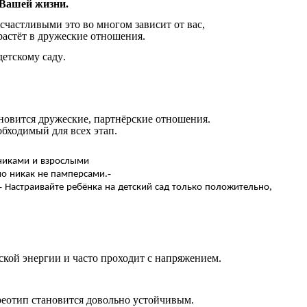
Вашей
жизни
.
счастливыми
это
во
многом
зависит
от
вас
,
растёт
в
дружеские
отношения
.
детскому
саду
.
новится
дружеские
,
партнёрские
отношения
.
обходимый
для
всех
этап
.
никами
и
взрослыми
.-
но
никак
не
памперсами
.-
,
Настраивайте
ребёнка
на
детский
сад
только
положительно
ской
энергии
и
часто
проходит
с
напряжением
.
реотип
становится
довольно
устойчивым
.