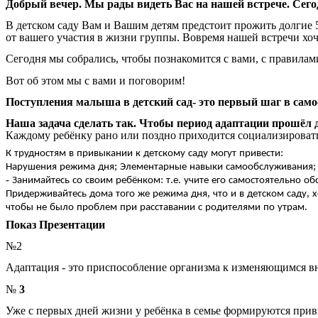
Добрый
вечер
.
Мы
рады
видеть
Вас
на
нашей
встрече
.
Сего
В
детском
саду
Вам
и
Вашим
детям
предстоит
прожить
долгие
от
вашего
участия
в
жизни
группы
.
Вовремя
нашей
встречи
хоч
Сегодня
мы
собрались
,
чтобы
познакомится
с
вами
,
с
правилам
Вот
об
этом
мы
с
вами
и
поговорим
!
Поступления
малыша
в
детский
сад
-
это
первый
шаг
в
само
Наша
задача
сделать
так
.
Чтобы
период
адаптации
прошёл
Каждому
ребёнку
рано
или
поздно
приходится
социализироват
:
К
трудностям
в
привыкании
к
детскому
саду
могут
привести
;
Нарушения
режима
дня
Элементарные
навыки
самообслуживания
-
:
.
.
Занимайтесь
со
своим
ребёнком
т
е
учите
его
самостоятельно
об
,
,
Придерживайтесь
дома
того
же
режима
дня
что
и
в
детском
саду
х
.
чтобы
не
было
проблем
при
расставании
с
родителями
по
утрам
Показ
Презентации
№
2
Адаптация
-
это
приспособление
организма
к
изменяющимся
в
№
3
Уже
с
первых
дней
жизни
у
ребёнка
в
семье
формируются
прив