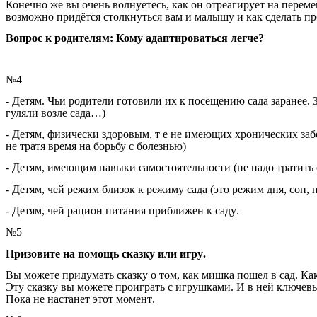
Конечно
же
вы
очень
волнуетесь
,
как
он
отреагирует
на
перем
возможно
придётся
столкнуться
вам
и
малышу
и
как
сделать
пр
Вопрос
к
родителям
:
Кому
адаптироваться
легче
?
№
4
-
Детям
.
Чьи
родители
готовили
их
к
посещению
сада
заранее
.
гуляли
возле
сада
…)
-
Детям
,
физически
здоровым
,
т
е
не
имеющих
хронических
за
не
тратя
время
на
борьбу
с
болезнью
)
-
Детям
,
имеющим
навыки
самостоятельности
(
не
надо
тратить
-
Детям
,
чей
режим
близок
к
режиму
сада
(
это
режим
дня
,
сон
,
-
Детям
,
чей
рацион
питания
приближен
к
саду
.
№
5
Призовите
на
помощь
сказку
или
игру
.
Вы
можете
придумать
сказку
о
том
,
как
мишка
пошел
в
сад
.
Ка
Эту
сказку
вы
можете
проиграть
с
игрушками
.
И
в
ней
ключев
Пока
не
настанет
этот
момент
.