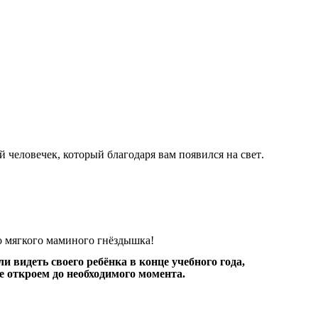
й
человечек
,
который
благодаря
вам
появился
на
свет
.
о
мягкого
маминого
гнёздышка
!
ли
видеть
своего
ребёнка
в
конце
учебного
года
,
е
откроем
до
необходимого
момента
.