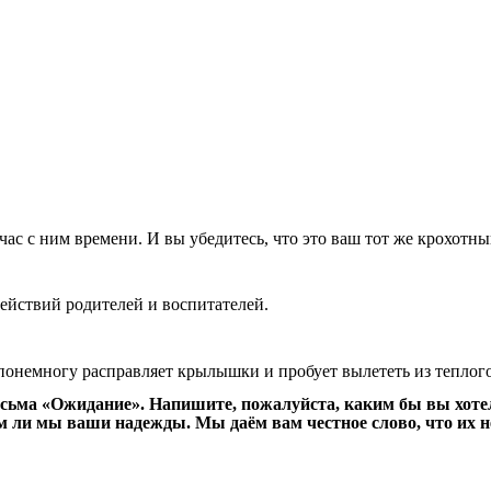
час
с
ним
времени
.
И
вы
убедитесь
,
что
это
ваш
тот
же
крохотны
ействий
родителей
и
воспитателей
.
понемногу
расправляет
крылышки
и
пробует
вылететь
из
теплог
сьма
«
Ожидание
».
Напишите
,
пожалуйста
,
каким
бы
вы
хоте
м
ли
мы
ваши
надежды
.
Мы
даём
вам
честное
слово
,
что
их
н