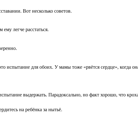
сставании
.
Вот
несколько
советов
.
ым
ему
легче
расстаться
.
веренно
.
это
испытание
для
обоих
.
У
мамы
тоже
«
рвётся
сердце
»,
когда
он
испытание
выдержать
.
Парадоксально
,
но
факт
хорошо
,
что
крох
ердитесь
на
ребёнка
за
нытьё
.