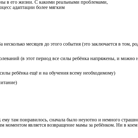
ены
в
его
жизни
.
С
какими
реальными
проблемами
,
оцесс
адаптации
более
мягким
За
несколько
месяцев
до
этого
события
(
это
заключается
в
том
,
ро
болеваний
(
в
этот
период
все
силы
ребёнка
напряжены
,
и
можно
силы
ребёнка
ещё
и
на
обучения
всему
необходимому
)
питание
)
к
ему
там
понравилось
,
сначала
было
неуютно
и
немного
страшн
ым
моментом
является
возвращение
мамы
за
ребёнком
.
Ни
в
коем