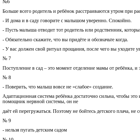
№
6
Больше
всего
родитель
и
ребёнок
расстраиваются
утром
при
ра
-
И
дома
и
в
саду
говорите
с
малышом
уверенно
.
Спокойно
.
-
Пусть
малыша
отводит
тот
родитель
или
родственник
,
котор
-
Обязательно
скажите
,
что
вы
придёте
и
обозначьте
когда
.
-
У
вас
должен
свой
ритуал
прощания
,
после
чего
вы
уходите
у
№
7
Поступление
в
сад
–
это
момент
отделение
мамы
от
ребёнка
,
и
№
8
-
Поверить
,
что
малыш
вовсе
не
«
слабое
»
создание
.
Адаптационная
система
ребёнка
достаточно
сильна
,
чтобы
это
помощник
нервной
системы
,
он
не
даёт
ей
перегружаться
.
Поэтому
не
бойтесь
детского
плача
,
не
с
№
9
-
нельзя
пугать
детским
садом
№
10