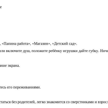
е
, «
Папина
работа
», «
Магазин
», «
Детский
сад
».
или
включите
душ
,
положите
ребёнку
игрушки
дайте
губку
.
Нич
ание
экрана
.
тесь
его
переживаниями
.
статься
без
родителей
,
легко
знакомится
со
сверстниками
и
взрос