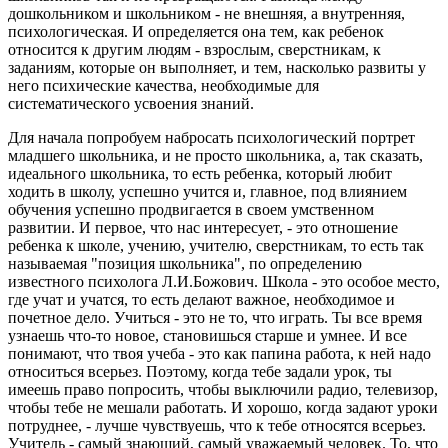
дошкольником и школьником - не внешняя, а внутренняя,
психологическая. И определяется она тем, как ребенок
относится к другим людям - взрослым, сверстникам, к
заданиям, которые он выполняет, и тем, насколько развиты у
него психические качества, необходимые для
систематического усвоения знаний.
Для начала попробуем набросать психологический портрет
младшего школьника, и не просто школьника, а, так сказать,
идеального школьника, то есть ребенка, который любит
ходить в школу, успешно учится и, главное, под влиянием
обучения успешно продвигается в своем умственном
развитии. И первое, что нас интересует, - это отношение
ребенка к школе, учению, учителю, сверстникам, то есть так
называемая "позиция школьника", по определению
известного психолога Л.И.Божович. Школа - это особое место,
где учат и учатся, то есть делают важное, необходимое и
почетное дело. Учиться - это не то, что играть. Ты все время
узнаешь что-то новое, становишься старше и умнее. И все
понимают, что твоя учеба - это как папина работа, к ней надо
относиться всерьез. Поэтому, когда тебе задали урок, ты
имеешь право попросить, чтобы выключили радио, телевизор,
чтобы тебе не мешали работать. И хорошо, когда задают уроки
потруднее, - лучше чувствуешь, что к тебе относятся всерьез.
Учитель - самый знающий, самый уважаемый человек. То, что