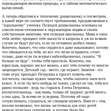
порождающим явления природы, и к тайнам математических
вычислений.
А теперь обратимся к типичному дошкольнику и посмотрим,
в какой мере он соответствует требованиям, предъявляемым к
"идеальному" ученику. Позиция дошкольника основана на
совсем ином отношении к окружающим людям и своим
собственным занятиям, чем позиция школьника. Мама и папа
тебя любят, прощают тебе шалости и капризы и уж во всяком
случае не будут ругать, если ты нечаянно разбил чашку.
Конечно, бывает, что они сердятся и даже наказывают, потому
что обижаются на тебя, но все это легко исправить: стоит
только, даже если ты всерьез набезобразничал, сказать: "Я
больше не буду", чтобы тебя простили. Конечно, им,
взрослым, хорошо: им все можно, а вот тебе почему-то многое
запрещается. Детский сад - место, где играют. Занятия - это
тоже игра: приходит Петрушка и просит помочь ему
посчитать, сколько нужно чашечек, чтобы напоить чаем всех
кукол. А если ты чего-нибудь не понял, сделал не так, тебя все
равно похвалят - ведь ты старался. Елена Петровна,
воспитательница, - как мама, только ей труднее: детей много,
а она одна. За всеми не уследишь. Поэтому ей надо
сочувствовать, слушаться, не слишком шуметь. Вместе с тем,
вполне возможно, что жизнь заготовила для этих детей
немало чудесных сюрпризов, и потому было бы