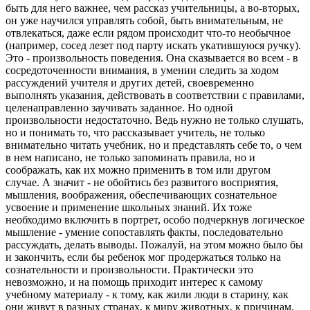
быть для него важнее, чем рассказ учительницы, а во-вторых,
он уже научился управлять собой, быть внимательным, не
отвлекаться, даже если рядом происходит что-то необычное
(например, сосед лезет под парту искать укатившуюся ручку).
Это - произвольность поведения. Она сказывается во всем - в
сосредоточенности внимания, в умении следить за ходом
рассуждений учителя и других детей, своевременно
выполнять указания, действовать в соответствии с правилами,
целенаправленно заучивать заданное. Но одной
произвольности недостаточно. Ведь нужно не только слушать,
но и понимать то, что рассказывает учитель, не только
внимательно читать учебник, но и представлять себе то, о чем
в нем написано, не только запоминать правила, но и
соображать, как их можно применить в том или другом
случае. А значит - не обойтись без развитого восприятия,
мышления, воображения, обеспечивающих сознательное
усвоение и применение школьных знаний. Их тоже
необходимо включить в портрет, особо подчеркнув логическое
мышление - умение сопоставлять факты, последовательно
рассуждать, делать выводы. Пожалуй, на этом можно было бы
и закончить, если бы ребенок мог продержаться только на
сознательности и произвольности. Практически это
невозможно, и на помощь приходит интерес к самому
учебному материалу - к тому, как жили люди в старину, как
они живут в разных странах, к миру животных, к причинам,