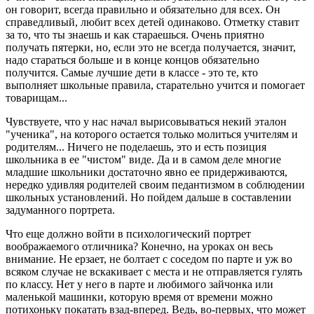
он говорит, всегда правильно и обязательно для всех. Он
справедливый, любит всех детей одинаково. Отметку ставит
за то, что ты знаешь и как стараешься. Очень приятно
получать пятерки, но, если это не всегда получается, значит,
надо стараться больше и в конце концов обязательно
получится. Самые лучшие дети в классе - это те, кто
выполняет школьные правила, старательно учится и помогает
товарищам...
Чувствуете, что у нас начал вырисовываться некий эталон
"ученика", на которого остается только молиться учителям и
родителям... Ничего не поделаешь, это и есть позиция
школьника в ее "чистом" виде. Да и в самом деле многие
младшие школьники достаточно явно ее придерживаются,
нередко удивляя родителей своим педантизмом в соблюдении
школьных установлений. Но пойдем дальше в составлении
задуманного портрета.
Что еще должно войти в психологический портрет
воображаемого отличника? Конечно, на уроках он весь
внимание. Не ерзает, не болтает с соседом по парте и уж во
всяком случае не вскакивает с места и не отправляется гулять
по классу. Нет у него в парте и любимого зайчонка или
маленькой машинки, которую время от времени можно
потихоньку покатать взад-вперед. Ведь, во-первых, что может