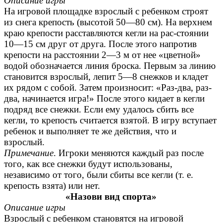
Описание игры
На игровой площадке взрослый с ребенком строят
из снега крепость (высотой 50—80 см). На верхнем
краю крепости расставляются кегли на рас-стоянии
10—15 см друг от друга. После этого напротив
крепости на расстоянии 2—3 м от нее «цветной»
водой обозначается линия броска. Первым за линию
становится взрослый, лепит 5—8 снежков и кладет
их рядом с собой. Затем произносит: «Раз-два, раз-
два, начинается игра!» После этого кидает в кегли
подряд все снежки. Если ему удалось сбить все
кегли, то крепость считается взятой. В игру вступает
ребенок и выполняет те же действия, что и
взрослый.
Примечание
. Игроки меняются каждый раз после
того, как все снежки будут использованы,
независимо от того, были сбиты все кегли (т. е.
крепость взята) или нет.
«Назови вид спорта»
Описание игры
Взрослый с ребенком становятся на игровой