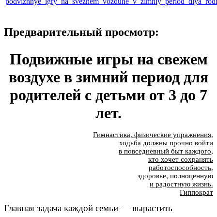
podvizhnye_igry_na_svezhem_vozduhe_v_zimniy_period_dlya_rodit
Предварительный просмотр:
Подвижные игры на свежем
воздухе в зимний период для
родителей с детьми от 3 до 7
лет.
Гимнастика, физические упражнения,
ходьба должны прочно войти
в повседневный быт каждого,
кто хочет сохранять
работоспособность,
здоровье, полноценную
и радостную жизнь.
Гиппократ
Главная задача каждой семьи — вырастить