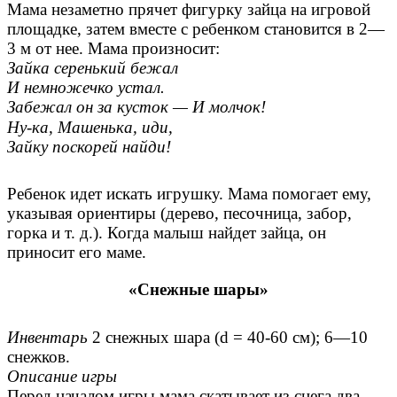
Мама незаметно прячет фигурку зайца на игровой
площадке, затем вместе с ребенком становится в 2—
3 м от нее. Мама произносит:
Зайка серенький бежал
И немножечко устал.
Забежал он за кусток —
И молчок!
Ну-ка, Машенька, иди,
Зайку поскорей найди!
Ребенок идет искать игрушку. Мама помогает ему,
указывая ориентиры (дерево, песочница, забор,
горка и т. д.). Когда малыш найдет зайца, он
приносит его маме.
«Снежные шары»
Инвентарь
2 снежных шара (d = 40-60 см); 6—10
снежков.
Описание игры
Перед началом игры мама скатывает из снега два