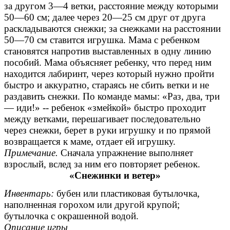
за другом 3—4 ветки, расстояние между которыми
50—60 см; далее через 20—25 см друг от друга
раскладываются снежки; за снежками на расстоянии
50—70 см ставится игрушка. Мама с ребенком
становятся напротив выставленных в одну линию
пособий. Мама объясняет ребенку, что перед ним
находится лабиринт, через который нужно пройти
быстро и аккуратно, стараясь не сбить ветки и не
раздавить снежки. По команде мамы: «Раз, два, три
— иди!» -- ребенок «змейкой» быстро проходит
между ветками, перешагивает последовательно
через снежки, берет в руки игрушку и по прямой
возвращается к маме, отдает ей игрушку.
Примечание.
Сначала упражнение выполняет
взрослый, вслед за ним его повторяет ребенок.
«Снежинки и ветер»
Инвентарь:
бубен или пластиковая бутылочка,
наполненная горохом или другой крупой;
бутылочка с окрашенной водой.
Описание игры