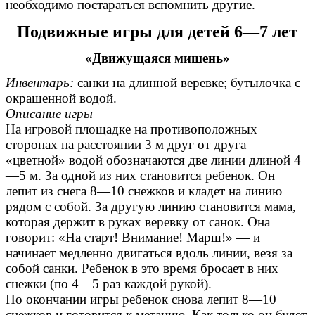
необходимо постараться вспомнить другие.
Подвижные игры для детей 6—7 лет
«Движущаяся мишень»
Инвентарь:
санки на длинной веревке; бутылочка с
окрашенной водой.
Описание игры
На игровой площадке на противоположных
сторонах на расстоянии 3 м друг от друга
«цветной» водой обозначаются две линии длиной 4
—5 м. За одной из них становится ребенок. Он
лепит из снега 8—10 снежков и кладет на линию
рядом с собой. За другую линию становится мама,
которая держит в руках веревку от санок. Она
говорит: «На старт! Внимание! Марш!» — и
начинает медленно двигаться вдоль линии, везя за
собой санки. Ребенок в это время бросает в них
снежки (по 4—5 раз каждой рукой).
По окончании игры ребенок снова лепит 8—10
снежков и готовится к метанию. Как только он будет