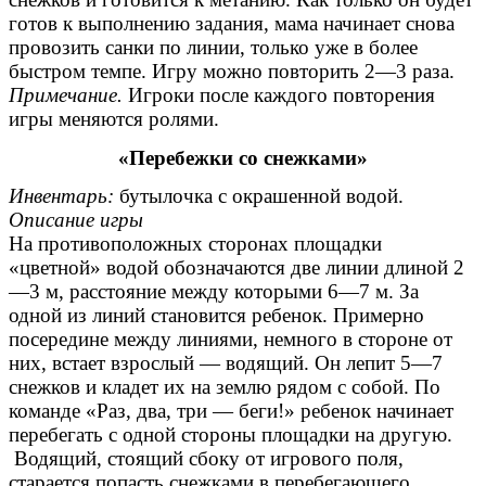
готов к выполнению задания, мама начинает снова
провозить санки по линии, только уже в более
быстром темпе. Игру можно повторить 2—3 раза.
Примечание.
Игроки после каждого повторения
игры меняются ролями.
«Перебежки со снежками»
Инвентарь:
бутылочка с окрашенной водой.
Описание игры
На противоположных сторонах площадки
«цветной» водой обозначаются две линии длиной 2
—3 м, расстояние между которыми 6—7 м. За
одной из линий становится ребенок. Примерно
посередине между линиями, немного в стороне от
них, встает взрослый — водящий. Он лепит 5—7
снежков и кладет их на землю рядом с собой. По
команде «Раз, два, три — беги!» ребенок начинает
перебегать с одной стороны площадки на другую.
Водящий, стоящий сбоку от игрового поля,
старается попасть снежками в перебегающего