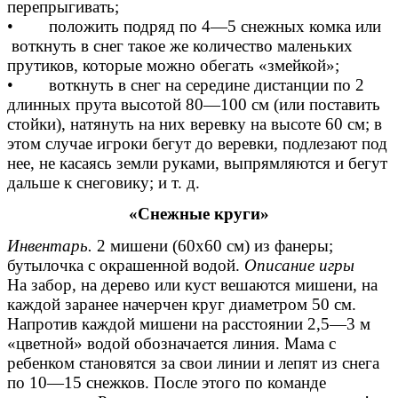
перепрыгивать;
• положить подряд по 4—5 снежных комка или
воткнуть в снег такое же количество маленьких
прутиков, которые можно обегать «змейкой»;
• воткнуть в снег на середине дистанции по 2
длинных прута высотой 80—100 см (или поставить
стойки), натянуть на них веревку на высоте 60 см; в
этом случае игроки бегут до веревки, подлезают под
нее, не касаясь земли руками, выпрямляются и бегут
дальше к снеговику; и т. д.
«Снежные круги»
Инвентарь.
2 мишени (60x60 см) из фанеры;
бутылочка с окрашенной водой.
Описание игры
На забор, на дерево или куст вешаются мишени, на
каждой заранее начерчен круг диаметром 50 см.
Напротив каждой мишени на расстоянии 2,5—3 м
«цветной» водой обозначается линия. Мама с
ребенком становятся за свои линии и лепят из снега
по 10—15 снежков. После этого по команде