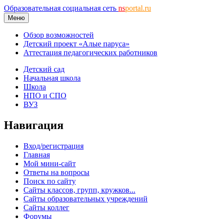
Образовательная социальная сеть
ns
portal.ru
Меню
Обзор возможностей
Детский проект «Алые паруса»
Аттестация педагогических работников
Детский сад
Начальная школа
Школа
НПО и СПО
ВУЗ
Навигация
Вход/регистрация
Главная
Мой мини-сайт
Ответы на вопросы
Поиск по сайту
Сайты классов, групп, кружков...
Сайты образовательных учреждений
Сайты коллег
Форумы