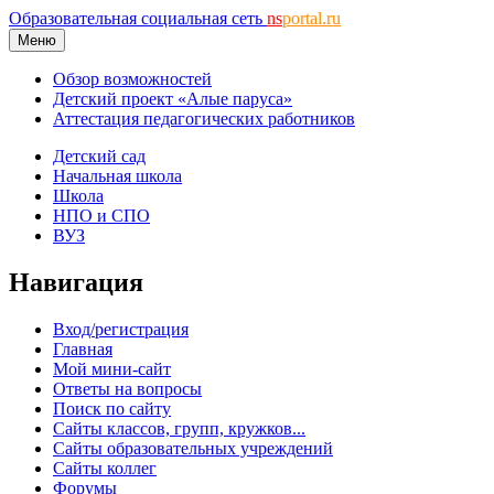
Образовательная социальная сеть
ns
portal.ru
Меню
Обзор возможностей
Детский проект «Алые паруса»
Аттестация педагогических работников
Детский сад
Начальная школа
Школа
НПО и СПО
ВУЗ
Навигация
Вход/регистрация
Главная
Мой мини-сайт
Ответы на вопросы
Поиск по сайту
Сайты классов, групп, кружков...
Сайты образовательных учреждений
Сайты коллег
Форумы