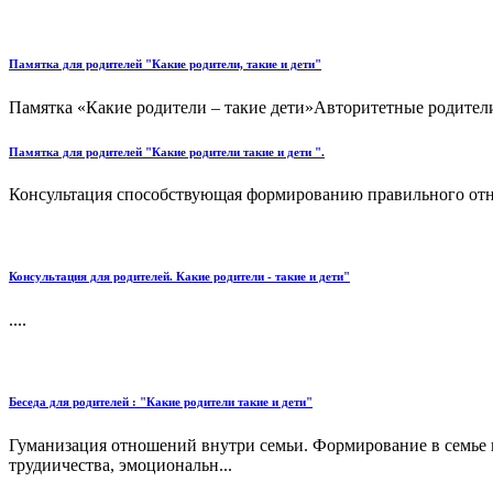
Памятка для родителей "Какие родители, такие и дети"
Памятка «Какие родители – такие дети»Авторитетные родители
Памятка для родителей "Какие родители такие и дети ".
Консультация способствующая формированию правильного отно
Консультация для родителей. Какие родители - такие и дети"
....
Беседа для родителей : "Какие родители такие и дети"
Гуманизация отношений внутри семьи. Формирование в се­мье 
трудиичества, эмоциональн...