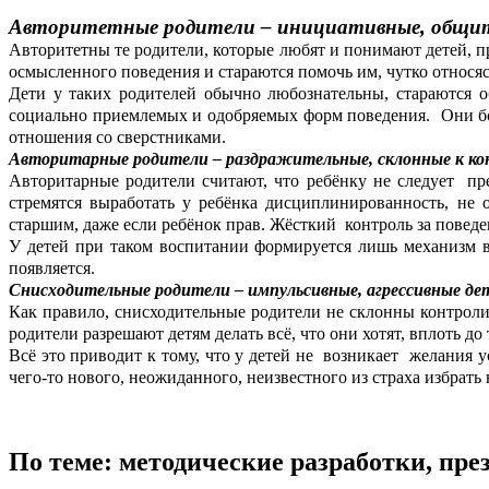
Авторитетные родители – инициативные, общите
Авторитетны те родители, которые любят и понимают детей, пре
осмысленного поведения и стараются помочь им, чутко относясь
Дети у таких родителей обычно любознательны, стараются об
социально приемлемых и одобряемых форм поведения. Они бол
отношения со сверстниками.
Авторитарные родители – раздражительные, склонные к к
Авторитарные родители считают, что ребёнку не следует пр
стремятся выработать у ребёнка дисциплинированность, не 
старшим, даже если ребёнок прав. Жёсткий контроль за поведе
У детей при таком воспитании формируется лишь механизм вн
появляется.
Снисходительные родители – импульсивные, агрессивные де
Как правило, снисходительные родители не склонны контролиро
родители разрешают детям делать всё, что они хотят, вплоть д
Всё это приводит к тому, что у детей не возникает желания 
чего-то нового, неожиданного, неизвестного из страха избра
По теме: методические разработки, пр