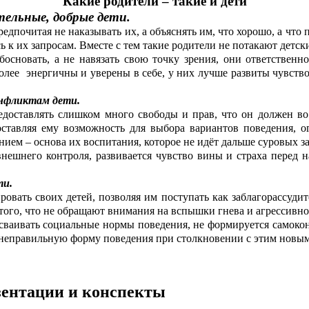
Какие родители – такие и дети
льные, добрые дети.
дпочитая не наказывать их, а объяснять им, что хорошо, а что 
 к их запросам. Вместе с тем такие родители не потакают детск
основать, а не навязать свою точку зрения, они ответственно
ее энергичны и уверены в себе, у них лучше развиты чувство 
онфликтам дети.
едоставлять слишком много свободы и прав, что он должен во 
оставляя ему возможность для выбора вариантов поведения, о
нием – основа их воспитания, которое не идёт дальше суровых з
ешнего контроля, развивается чувство вины и страха перед на
ти.
вать своих детей, позволяя им поступать как заблагорассудитс
о того, что не обращают внимания на вспышки гнева и агрессивн
усваивать социальные нормы поведения, не формируется самоко
ть неправильную форму поведения при столкновении с этим новым
езентации и конспекты