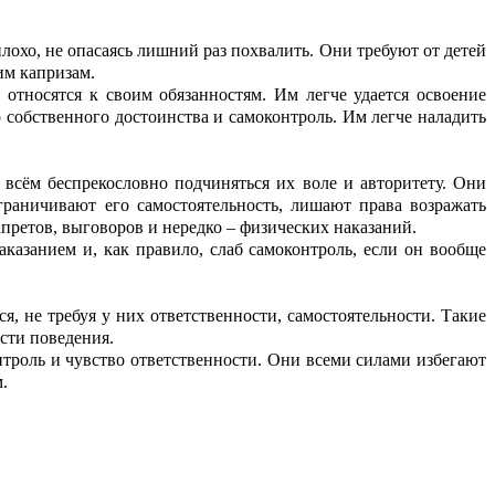
плохо, не опасаясь лишний раз похвалить. Они требуют от детей
им капризам.
 относятся к своим обязанностям. Им легче удается освоение
собственного достоинства и самоконтроль. Им легче наладить
всём беспрекословно подчиняться их воле и авторитету. Они
граничивают его самостоятельность, лишают права возражать
апретов, выговоров и нередко – физических наказаний.
казанием и, как правило, слаб самоконтроль, если он вообще
я, не требуя у них ответственности, самостоятельности. Такие
ости поведения.
нтроль и чувство ответственности. Они всеми силами избегают
.