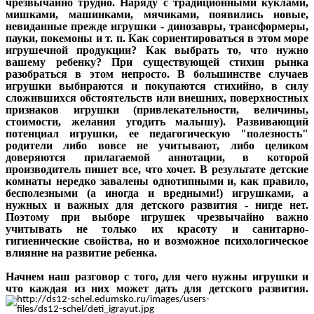
чрезвычайно трудно. Наряду с традиционными куклами,
мишками, машинками, мячиками, появились новые,
невиданные прежде игрушки - динозавры, трансформеры,
пауки, покемоны и т. п. Как сориентироваться в этом море
игрушечной продукции? Как выбрать то, что нужно
вашему ребенку? При существующей стихии рынка
разобраться в этом непросто. В большинстве случаев
игрушки выбираются и покупаются стихийно, в силу
сложившихся обстоятельств или внешних, поверхностных
признаков игрушки (привлекательности, величины,
стоимости, желания угодить малышу). Развивающий
потенциал игрушки, ее педагогическую "полезность"
родители либо вовсе не учитывают, либо целиком
доверяются прилагаемой аннотации, в которой
производитель пишет все, что хочет. В результате детские
комнаты нередко завалены однотипными и, как правило,
бесполезными (а иногда и вредными!) игрушками, а
нужных и важных для детского развития - нигде нет.
Поэтому при выборе игрушек чрезвычайно важно
учитывать не только их красоту и санитарно-
гигиенические свойства, но и возможное психологическое
влияние на развитие ребенка.
Начнем наш разговор с того, для чего нужны игрушки и
что каждая из них может дать для детского развития.