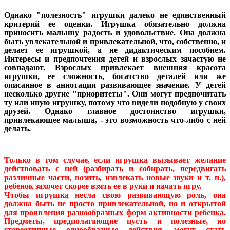
Однако "полезность" игрушки далеко не единственный
критерий ее оценки. Игрушка обязательно должна
приносить малышу радость и удовольствие. Она должна
быть увлекательной и привлекательной, что, собственно, и
делает ее игрушкой, а не дидактическим пособием.
Интересы и предпочтения детей и взрослых зачастую не
совпадают. Взрослых привлекает внешняя красота
игрушки, ее сложность, богатство деталей или же
описанное в аннотации развивающее значение. У детей
несколько другие "приоритеты". Они могут предпочитать
ту или иную игрушку, потому что видели подобную у своих
друзей. Однако главное достоинство игрушки,
привлекающее малыша, - это возможность что-либо с ней
делать.
Только в том случае, если игрушка вызывает желание
действовать с ней (разбирать и собирать, передвигать
различные части, возить, извлекать новые звуки и т. п.),
ребенок захочет скорее взять ее в руки и начать игру.
Чтобы игрушка несла свою развивающую роль, она
должна быть не просто привлекательной, но и открытой
для проявления разнообразных форм активности ребенка.
Предметы, предполагающие пусть и полезные, но
стереотипные однообразные действия, могут стать