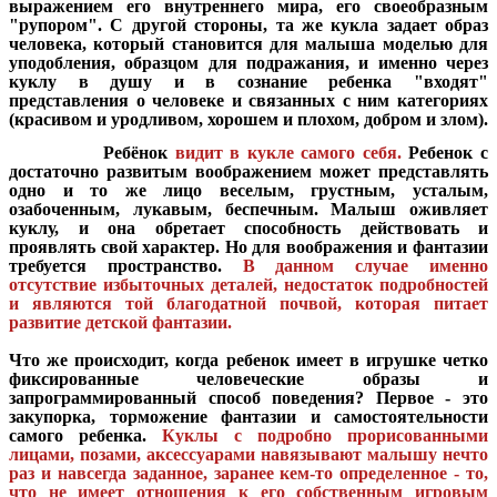
выражением его внутреннего мира, его своеобразным
"рупором". С другой стороны, та же кукла задает образ
человека, который становится для малыша моделью для
уподобления, образцом для подражания, и именно через
куклу в душу и в сознание ребенка "входят"
представления о человеке и связанных с ним категориях
(красивом и уродливом, хорошем и плохом, добром и злом).
Ребёнок
видит в кукле самого себя.
Ребенок с
достаточно развитым воображением может представлять
одно и то же лицо веселым, грустным, усталым,
озабоченным, лукавым, беспечным. Малыш оживляет
куклу, и она обретает способность действовать и
проявлять свой характер. Но для воображения и фантазии
требуется пространство.
В данном случае
именно
отсутствие избыточных деталей, недостаток подробностей
и являются той благодатной почвой, которая питает
развитие детской фантазии.
Что же происходит, когда ребенок имеет в игрушке четко
фиксированные человеческие образы и
запрограммированный способ поведения? Первое - это
закупорка, торможение фантазии и самостоятельности
самого ребенка.
Куклы с подробно прорисованными
лицами, позами, аксессуарами навязывают малышу нечто
раз и навсегда заданное, заранее кем-то определенное - то,
что не имеет отношения к его собственным игровым