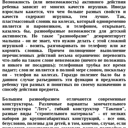
Возможность (или невозможность) активного действия
ребенка зависит от многих качеств игрушки. Иногда
взрослым кажется, что чем больше разных свойств и
качеств содержит игрушка, тем лучше. Так,
пластмассовый слоник на колесах, который одновременно
является и паровозиком, и телефоном, открывает,
казалось бы, разнообразные возможности для детской
активности. Но такое "разнообразие" дезориентирует
малыша - он не знает, что нужно делать с этой сложной
игрушкой - возить, разговаривать по телефону или же
кормить слоника. Причем полноценное выполнение
перечисленных действий весьма ограничено: перевозить
что-либо на таком слоне невозможно (ничего не положишь
и никого не посадишь); телефонная трубка все время
падает; слон не является в полной мере слоном, поскольку
он - телефон на колесах. Гораздо полезнее было бы в
данном случае разъединить эти функции и предложить
ребенку три разных и понятных по своему назначению и
способу действия предмета.
Большим разнообразием отличаются современные
конструкторы. Различные варианты замечательного
конструктора "Лего", гибкий конструктор "Такеши",
разные виды "строительного материала" - от мелких
наборов до крупногабаритных конструкций, - все они,
безусловно, полезны для детей, в том, конечно, случае, если