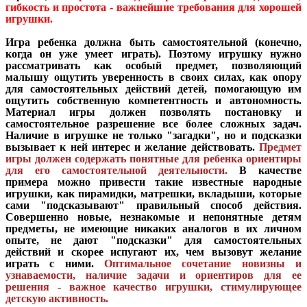
гибкость и простота - важнейшие требования для хорошей
игрушки.
Игра ребенка должна быть самостоятельной (конечно,
когда он уже умеет играть). Поэтому игрушку нужно
рассматривать как особый предмет, позволяющий
малышу ощутить уверенность в своих силах, как опору
для самостоятельных действий детей, помогающую им
ощутить собственную компетентность и автономность.
Материал игры должен позволять постановку и
самостоятельное разрешение все более сложных задач.
Наличие в игрушке не только "загадки", но и подсказки
вызывает к ней интерес и желание действовать.
Предмет
игры должен содержать понятные для ребенка ориентиры
для его самостоятельной деятельности.
В качестве
примера можно привести такие известные народные
игрушки, как пирамидки, матрешки, вкладыши, которые
сами "подсказывают" правильный способ действия.
Совершенно новые, незнакомые и непонятные детям
предметы, не имеющие никаких аналогов в их личном
опыте, не дают "подсказки" для самостоятельных
действий и скорее испугают их, чем вызовут желание
играть с ними.
Оптимальное сочетание новизны и
узнаваемости, наличие задачи и ориентиров для ее
решения - важное качество игрушки, стимулирующее
детскую активность.