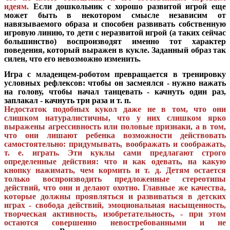
идеям.
Если дошкольник с хорошо развитой игрой еще
может быть в некотором смысле независим от
навязываемого образа и способен развивать собственную
игровую линию, то дети с неразвитой игрой (а таких сейчас
большинство) воспроизводят именно тот характер
поведения, который выражен в кукле. Заданный образ так
силен, что его невозможно изменить.
Игра с младенцем-роботом превращается в тренировку
условных рефлексов: чтобы он засмеялся - нужно нажать
на голову, чтобы начал танцевать - качнуть один раз,
заплакал - качнуть три раза и т. п.
Недостаток подобных кукол даже не в том, что они
слишком натуралистичны, что у них слишком ярко
выражены агрессивность или половые признаки, а в том,
что
они лишают ребенка возможности действовать
самостоятельно: придумывать, воображать и соображать,
т. е. играть. Эти куклы сами предлагают строго
определенные действия: что и как одевать, на какую
кнопку нажимать, чем кормить и т. д. Детям остается
только воспроизводить предложенные стереотипы
действий, что они и делают охотно. Главные же качества,
которые должны проявляться и развиваться в детских
играх - свобода действий, эмоциональная насыщенность,
творческая активность, изобретательность, - при этом
остаются совершенно невостребованными и не