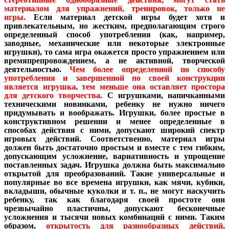
материалом для упражнений, тренировок, только не
игры.
Если материал детской игры будет хотя и
привлекательным, но жестким, предполагающим строго
определенный способ употребления (как, например,
заводные, механические или некоторые электронные
игрушки), то сама игра окажется просто упражнением или
времяпрепровождением, а не активной, творческой
деятельностью.
Чем более определенной по способу
употребления и завершенной по своей конструкции
является игрушка, тем меньше она оставляет простора
для детского творчества.
С игрушками, напичканными
техническими новинками, ребенку не нужно ничего
придумывать и воображать. Игрушки, более простые в
конструктивном решении и менее определенные в
способах действия с ними, допускают широкий спектр
игровых действий. Соответственно, материал игры
должен быть достаточно простым и вместе с тем гибким,
допускающим усложнение, вариативность и упрощение
поставленных задач. Игрушка должна быть максимально
открытой для преобразований. Такие универсальные и
популярные во все времена игрушки, как мячи, кубики,
вкладыши, обычные куколки и т. п., не могут наскучить
ребенку, так как благодаря своей простоте они
чрезвычайно пластичны, допускают бесконечные
усложнения и тысячи новых комбинаций с ними. Таким
образом,
открытость для разнообразных действий,