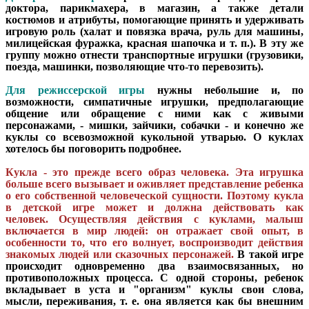
доктора, парикмахера, в магазин, а также детали
костюмов и атрибуты, помогающие принять и удерживать
игровую роль (халат и повязка врача, руль для машины,
милицейская фуражка, красная шапочка и т. п.). В эту же
группу можно отнести транспортные игрушки (грузовики,
поезда, машинки, позволяющие что-то перевозить).
Для режиссерской игры
нужны небольшие и, по
возможности, симпатичные игрушки, предполагающие
общение или обращение с ними как с живыми
персонажами, - мишки, зайчики, собачки - и конечно же
куклы со всевозможной кукольной утварью. О куклах
хотелось бы поговорить подробнее.
Кукла - это прежде всего образ человека.
Эта игрушка
больше всего вызывает и оживляет представление ребенка
о его собственной человеческой сущности. Поэтому кукла
в детской игре может и должна действовать как
человек.
Осуществляя действия с куклами, малыш
включается в мир людей: он отражает свой опыт, в
особенности то, что его волнует, воспроизводит действия
знакомых людей или сказочных персонажей.
В такой игре
происходит одновременно два взаимосвязанных, но
противоположных процесса. С одной стороны, ребенок
вкладывает в уста и "организм" куклы свои слова,
мысли, переживания, т. е. она является как бы внешним