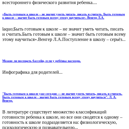
всестороннего физического развития ребенка....
«Быть готовым к школе – не значит уметь читать, писать и считать. Быть готовым
к школе – значит быть готовым всему этому научиться». Венгер Л.А.
laquo;Быть готовым к школе – не значит уметь читать, писать
и считать.Быть готовым к школе – значит быть готовым всему
этому научиться».Венгер Л.А.Поступление в школу – серьёз...
Можно ли посещать бассейн, если у ребёнка насморк.
Инфографика для родителей...
"Быть готовым к школе уже сегодня — не значит уметь читать, писать и считать.
Быть готовым к школе - значит быть готовым всему этому научиться". Л. А.
Венгер.
В литературе существует множество классификаций
готовности ребенка к школе, но все они сводятся к одному –
готовность к школе подразделяется на: физиологическую,
психологическую и познавательную...