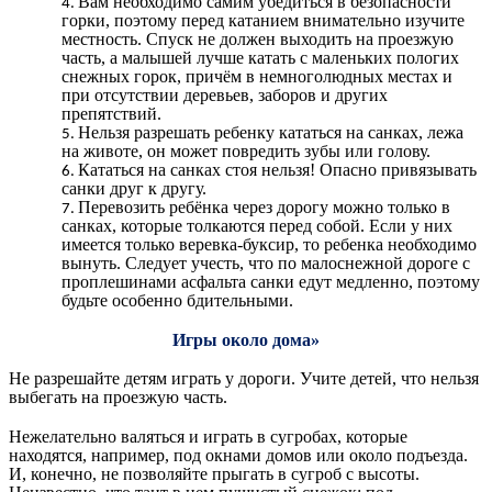
Вам необходимо самим убедиться в безопасности
горки, поэтому перед катанием внимательно изучите
местность. Спуск не должен выходить на проезжую
часть, а малышей лучше катать с маленьких пологих
снежных горок, причём в немноголюдных местах и
при отсутствии деревьев, заборов и других
препятствий.
Нельзя разрешать ребенку кататься на санках, лежа
на животе, он может повредить зубы или голову.
Кататься на санках стоя нельзя! Опасно привязывать
санки друг к другу.
Перевозить ребёнка через дорогу можно только в
санках, которые толкаются перед собой. Если у них
имеется только веревка-буксир, то ребенка необходимо
вынуть. Следует учесть, что по малоснежной дороге с
проплешинами асфальта санки едут медленно, поэтому
будьте особенно бдительными.
Игры около дома»
Не разрешайте детям играть у дороги. Учите детей, что нельзя
выбегать на проезжую часть.
Нежелательно валяться и играть в сугробах, которые
находятся, например, под окнами домов или около подъезда.
И, конечно, не позволяйте прыгать в сугроб с высоты.