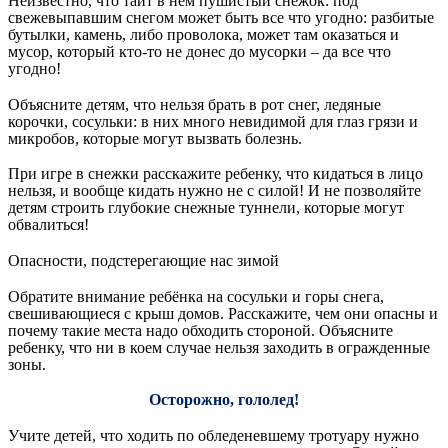
Неизвестно, что таит в нем пушистый снежок: под
свежевыпавшим снегом может быть все что угодно: разбитые
бутылки, камень, либо проволока, может там оказаться и
мусор, который кто-то не донес до мусорки – да все что
угодно!
Объясните детям, что нельзя брать в рот снег, ледяные
корочки, сосульки: в них много невидимой для глаз грязи и
микробов, которые могут вызвать болезнь.
При игре в снежки расскажите ребенку, что кидаться в лицо
нельзя, и вообще кидать нужно не с силой! И не позволяйте
детям строить глубокие снежные туннели, которые могут
обвалиться!
Опасности, подстерегающие нас зимой
Обратите внимание ребёнка на сосульки и горы снега,
свешивающиеся с крыш домов. Расскажите, чем они опасны и
почему такие места надо обходить стороной. Объясните
ребенку, что ни в коем случае нельзя заходить в огражденные
зоны.
Осторожно, гололед!
Учите детей, что ходить по обледеневшему тротуару нужно