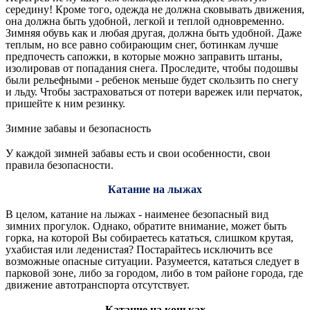
середину! Кроме того, одежда не должна сковывать движения,
она должна быть удобной, легкой и теплой одновременно.
Зимняя обувь как и любая другая, должна быть удобной. Даже
теплым, но все равно собирающим снег, ботинкам лучше
предпочесть сапожки, в которые можно заправить штаны,
изолировав от попадания снега. Проследите, чтобы подошвы
были рельефными - ребенок меньше будет скользить по снегу
и льду. Чтобы застраховаться от потери варежек или перчаток,
пришейте к ним резинку.
Зимние забавы и безопасность
У каждой зимней забавы есть и свои особенности, свои
правила безопасности.
Катание на лыжах
В целом, катание на лыжах - наименее безопасный вид
зимних прогулок. Однако, обратите внимание, может быть
горка, на которой Вы собираетесь кататься, слишком крутая,
ухабистая или леденистая? Постарайтесь исключить все
возможные опасные ситуации. Разумеется, кататься следует в
парковой зоне, либо за городом, либо в том районе города, где
движение автотранспорта отсутствует.
Катание на коньках