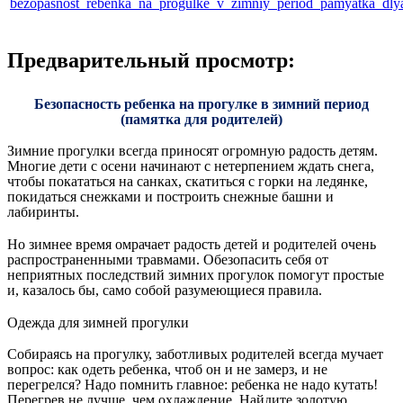
bezopasnost_rebenka_na_progulke_v_zimniy_period_pamyatka_dlya
Предварительный просмотр:
Безопасность ребенка на прогулке в зимний период
(памятка для родителей)
Зимние прогулки всегда приносят огромную радость детям.
Многие дети с осени начинают с нетерпением ждать снега,
чтобы покататься на санках, скатиться с горки на ледянке,
покидаться снежками и построить снежные башни и
лабиринты.
Но зимнее время омрачает радость детей и родителей очень
распространенными травмами. Обезопасить себя от
неприятных последствий зимних прогулок помогут простые
и, казалось бы, само собой разумеющиеся правила.
Одежда для зимней прогулки
Собираясь на прогулку, заботливых родителей всегда мучает
вопрос: как одеть ребенка, чтоб он и не замерз, и не
перегрелся? Надо помнить главное: ребенка не надо кутать!
Перегрев не лучше, чем охлаждение. Найдите золотую