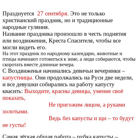
Празднуется
27 сентября.
Это не только
христианский праздник, но и традиционные
народные гуляния.
Название праздника произошло в честь поднятия
или воздвижения, Креста Спасителя, чтобы все
могли видеть его.
На этот праздник по народному календарю, животные и
птицы начинают готовиться к зиме, а люди собираются, чтобы
скоротать вместе длинные вечера.
С Воздвиженья начинались девичьи вечеринки –
капустницы.
Они продолжались на Руси две недели,
и все девушки собирались на работу капусту
квасить:
Выходите, красны девицы, умение своё
показать,
Не пригожим лицом, а руками
золотыми.
Ведь без капусты и щи – то будут
не густы!
Самая лёгкая общая работа – рубка капусты –