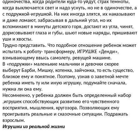
одиночества, когда родители куда-то уйдут, страх темноты,
когда выключается свет и надо уснуть, но не в одиночестве, а
с подружкой-игрушкой. На них иногда злятся, их наказывают
и даже ломают, забрасывая в дальний угол, но их
вспоминают в минуты детского горя, достают из угла, чинят,
дорисовывают глаза и губы, шьют новые наряды, пришивают
уши и хвосты.
Трудно представить. Что подобное отношение ребенок может
испытать к роботу- трансформеру, ИГРУШКЕ «Денди»,
взмывающему ввысь самолету, ревущей машине.
В «подружки» маленькие мальчики и девочки скорее
выберут Барби, Мишку, котенка, зайчонка, то есть существо,
близкое ему и понятное. Поэтому, узнав о заветной мечте
ребенка иметь ту или иную игрушку, подумайте сначала,
нужна ли она ему.
Несомненно, у ребенка должен быть определенный набор
,игрушек способствующих развитию его чувственного
восприятия, мышления, кругозора. Позволяющих ему
проигрывать реальные и сказочные ситуации. Подражать
взрослым.
Игрушки из реальной жизни