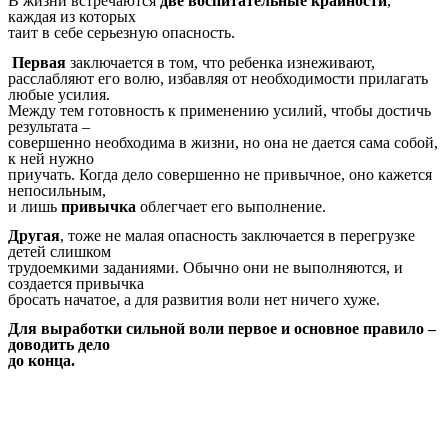
В жизни встречаются
две воспитательные крайности
,
каждая из которых
таит в себе серьезную опасность.
Первая
заключается в том, что ребенка изнеживают,
расслабляют его волю, избавляя от необходимости прилагать
любые усилия.
Между тем готовность к применению усилий, чтобы достичь
результата –
совершенно необходима в жизни, но она не дается сама собой,
к ней нужно
приучать. Когда дело совершенно не привычное, оно кажется
непосильным,
и лишь
привычка
облегчает его выполнение.
Другая
, тоже не малая опасность заключается в перегрузке
детей слишком
трудоемкими заданиями. Обычно они не выполняются, и
создается привычка
бросать начатое, а для развития воли нет ничего хуже.
Для выработки сильной воли первое и основное правило –
доводить дело
до конца.