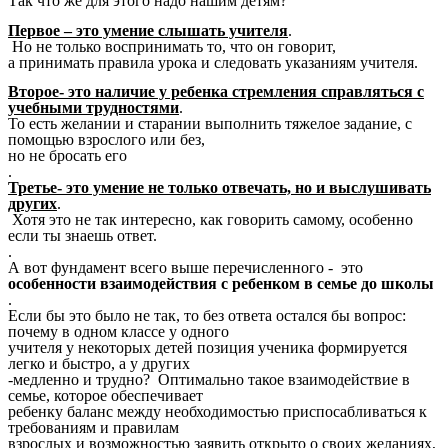
Так что же для этого надо нашим детям?
Первое – это умение слышать учителя
.
Но не только воспринимать то, что он говорит,
а принимать правила урока и следовать указаниям учителя.
Второе- это наличие у ребенка стремления справляться с
учебными трудностями
.
То есть желании и старании выполнить тяжелое задание, с
помощью взрослого или без,
но не бросать его
.
Третье- это умение не только отвечать, но и выслушивать
других
.
Хотя это не так интересно, как говорить самому, особенно
если ты знаешь ответ.
.
А вот фундамент всего выше перечисленного - это
особенности взаимодействия с ребенком в семье до школы
.
Если бы это было не так, то без ответа остался бы вопрос:
почему в одном классе у одного
учителя у некоторых детей позиция ученика формируется
легко и быстро, а у других
-медленно и трудно? Оптимально такое взаимодействие в
семье, которое обеспечивает
ребенку баланс между необходимостью приспосабливаться к
требованиям и правилам
взрослых и возможностью заявить открыто о своих желаниях,