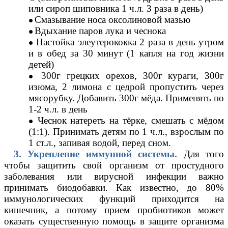
или сироп шиповника 1 ч.л. 3 раза в день)
Смазывание носа оксолиновой мазью
Вдыхание паров лука и чеснока
Настойка элеутерококка 2 раза в день утром
и в обед за 30 минут (1 капля на год жизни
детей)
300г грецких орехов, 300г кураги, 300г
изюма, 2 лимона с цедрой пропустить через
мясорубку. Добавить 300г мёда. Применять по
1-2 ч.л. в день
Чеснок натереть на тёрке, смешать с мёдом
(1:1). Принимать детям по 1 ч.л., взрослым по
1 ст.л., запивая водой, перед сном.
3. Укрепление иммунной системы.
Для того
чтобы защитить свой организм от простудного
заболевания или вирусной инфекции важно
принимать биодобавки. Как известно, до 80%
иммунологических функций приходится на
кишечник, а потому прием
пробиотиков
может
оказать существенную помощь в защите организма