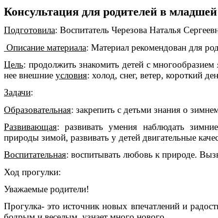
Консультация для родителей в младшей
Подготовила
: Воспитатель Черезова Наталья Сергеев
Описание материала
: Материал рекомендован для род
Цель
: продолжить знакомить детей с многообразием
нее внешние
условия
: холод, снег, ветер, короткий ден
Задачи
:
Образовательная
: закрепить с детьми знания о зимне
Развивающая
: развивать умения наблюдать зимни
природы зимой, развивать у детей двигательные качес
Воспитательная
: воспитывать любовь к природе. Выз
Ход прогулки:
Уважаемые родители!
Прогулка- это источник новых впечатлений и радост
бодрым и веселым, узнает много нового.