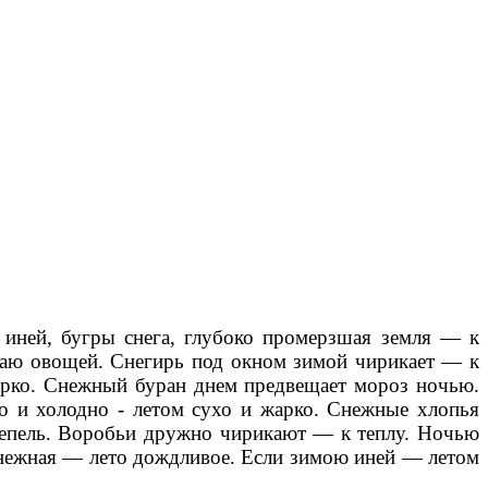
 иней, бугры снега, глубоко промерзшая земля — к
жаю овощей. Снегирь под окном зимой чирикает — к
 жарко. Снежный буран днем предвещает мороз ночью.
хо и холодно - летом сухо и жарко. Снежные хлопья
ттепель. Воробьи дружно чирикают — к теплу. Ночью
а снежная — лето дождливое. Если зимою иней — летом