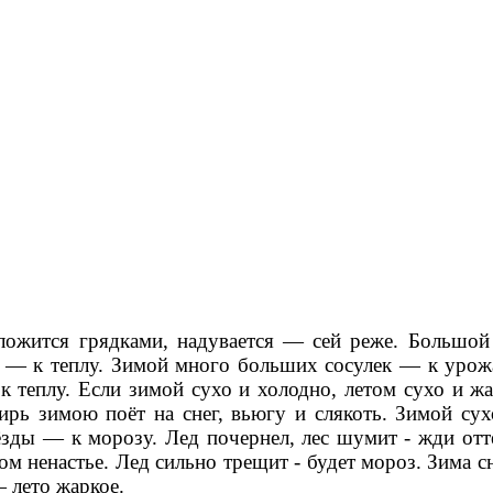
 ложится грядками, надувается — сей реже. Большой
и — к теплу. Зимой много больших сосулек — к уро
- к теплу. Если зимой сухо и холодно, летом сухо и
рь зимою поёт на снег, вьюгу и слякоть. Зимой су
вёзды — к морозу. Лед почернел, лес шумит - жди о
етом ненастье. Лед сильно трещит - будет мороз. Зим
— лето жаркое.