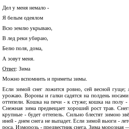
Дел у меня немало -
Я белым одеялом
Всю землю укрываю,
В лед реки убираю,
Белю поля, дома,
А зовут меня.
Ответ
: Зима
Можно вспомнить и приметы зимы.
Если зимой снег ложится ровно, сей весной гуще;
урожаю. Вороны и галки садятся на полдень носам
оттепели. Кошка на печи - к стуже; кошка на полу 
Снежная зима предвещает хороший рост трав. Снеги
крупные - будет оттепель. Сильно блестят зимою з
иней - днем снега не выпадет. Если зимой вьюги - л
роса. Изморозь - предвестник снега. Зима морозная 