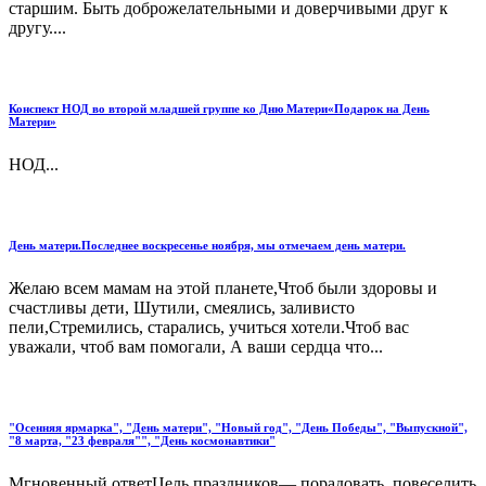
старшим. Быть доброжелательными и доверчивыми друг к
другу....
Конспект НОД во второй младшей группе ко Дню Матери«Подарок на День
Матери»
НОД...
День матери.Последнее воскресенье ноября, мы отмечаем день матери.
Желаю всем мамам на этой планете,Чтоб были здоровы и
счастливы дети, Шутили, смеялись, заливисто
пели,Стремились, старались, учиться хотели.Чтоб вас
уважали, чтоб вам помогали, А ваши сердца что...
"Осенняя ярмарка", "День матери", "Новый год", "День Победы", "Выпускной",
"8 марта, "23 февраля"", "День космонавтики"
Мгновенный ответЦель праздников— порадовать, повеселить