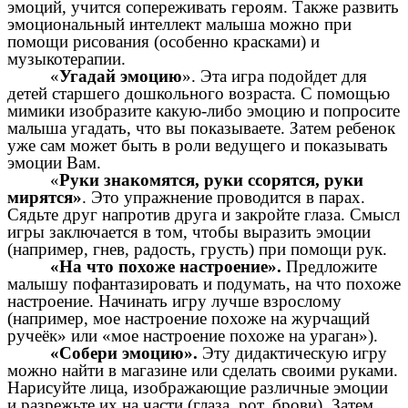
эмоций, учится сопереживать героям. Также развить
эмоциональный интеллект малыша можно при
помощи рисования (особенно красками) и
музыкотерапии.
«
Угадай эмоцию
». Эта игра подойдет для
детей старшего дошкольного возраста. С помощью
мимики изобразите какую-либо эмоцию и попросите
малыша угадать, что вы показываете. Затем ребенок
уже сам может быть в роли ведущего и показывать
эмоции Вам.
«
Руки знакомятся, руки ссорятся, руки
мирятся»
. Это упражнение проводится в парах.
Сядьте друг напротив друга и закройте глаза. Смысл
игры заключается в том, чтобы выразить эмоции
(например, гнев, радость, грусть) при помощи рук.
«На что похоже настроение».
Предложите
малышу пофантазировать и подумать, на что похоже
настроение. Начинать игру лучше взрослому
(например, мое настроение похоже на журчащий
ручеёк» или «мое настроение похоже на ураган»).
«Собери эмоцию».
Эту дидактическую игру
можно найти в магазине или сделать своими руками.
Нарисуйте лица, изображающие различные эмоции
и разрежьте их на части (глаза, рот, брови). Затем