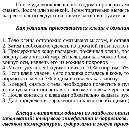
После удаления клеща необходимо проверить мес
смазать йодом или зеленкой. Затем тщательно вымыть
«агрессора» исследуют на носительство возбудителя.
Как удалить присосавшегося клеща в домашн
1. Тело клеща осторожно смазывают маслом, и остав
2. Затем необходимо сделать из прочной нити петлю и
3. Придерживая кожу пальцами, покачивая клеща, по
обернутыми чистой марлей пальцами как можно ближе
вокруг оси, извлечь его из кожных покровов
4. Место укуса необходимо смазать 70% спиртом, 5%
5. Если клещ удален, а его головка осталась в коже
обработать место 5% йодом и извлечь как занозу.
6. Клещей, снятых с тела, необходимо поместить в пуз
то вирус может попасть в организм человека через с
7. После контакта с клещами обязательно вымыть ру
8. Для определения зараженности клеща необходимо (
Клещи считаются одними из наиболее опасн
заболеваний: клещевого энцефалита и боррелиоз
высокой температурой, судорогами и могут прив