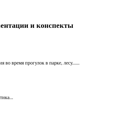
езентации и конспекты
во время прогулок в парке, лесу......
ика...