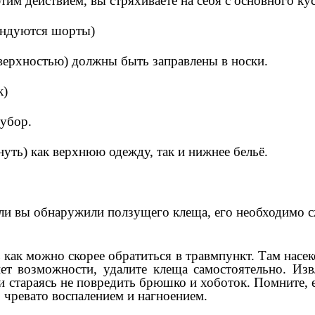
этим действием, вы стряхиваете на себя с основного ку
ендуются шорты)
оверхностью) должны быть заправлены в носки.
к)
 убор.
нуть) как верхнюю одежду, так и нижнее бельё.
сли вы обнаружили ползущего клеща, его необходимо с
 как можно скорее обратиться в травмпункт. Там насеко
нет возможности, удалите клеща самостоятельно. Из
стараясь не повредить брюшко и хоботок. Помните, ес
 чревато воспалением и нагноением.