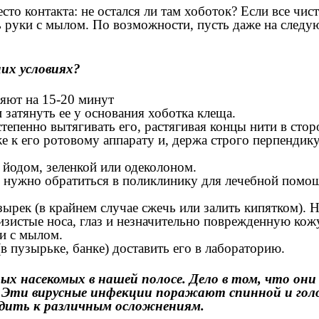
то контакта: не остался ли там хоботок? Если все чис
 руки с мылом. По возможности, пусть даже на следую
их условиях?
ляют на 15-20 минут
 затянуть ее у основания хоботка клеща.
степенно вытягивать его, растягивая концы нити в ст
 к его ротовому аппарату и, держа строго перпендику
 йодом, зеленкой или одеколоном.
, то нужно обратиться в поликлинику для лечебной пом
ырек (в крайнем случае сжечь или залить кипятком). Не
лизистые носа, глаз и незначительно поврежденную кож
ки с мылом.
в пузырьке, банке) доставить его в лабораторию.
ых насекомых в нашей полосе. Дело в том, что о
а. Эти вирусные инфекции поражают спинной и гол
одить к различным осложнениям.