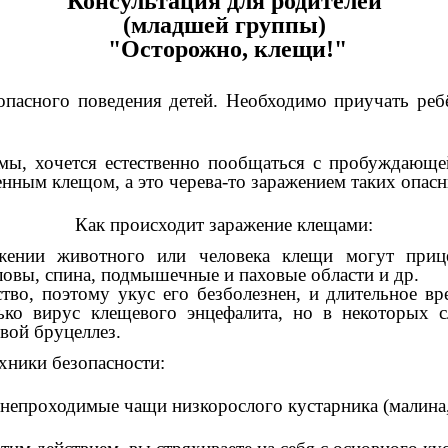
Консультация для родителей
(младшей группы)
"Осторожно, клещи!"
зопасного поведения детей. Необходимо приучать ре
мы, хочется естественно пообщаться с пробуждающей
нным клещом, а это черева-то заражением таких опасн
Как происходит заражение клещами:
ижении животного или человека клещи могут приц
оловы, спина, подмышечные и паховые области и др.
во, поэтому укус его безболезнен, и длительное вр
ько вирус клещевого энцефалита, но в некоторых с
вой бруцеллез.
хники безопасности:
 непроходимые чащи низкорослого кустарника (малина, 