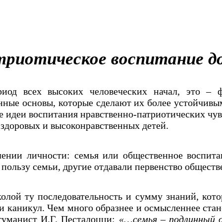
триотическое воспитание до
иод всех высоких человеческих начал, это – ф
енные основы, которые сделают их более устойчив
е идеи воспитания нравственно-патриотических чув
 здоровых и высоконравственных детей.
лении личности: семья или общественное воспита
 пользу семьи, другие отдавали первенство общес
олой ту последовательность и сумму знаний, кото
 и каникул. Чем много образнее и осмысленнее ста
 гуманист И.Г. Песталоцци:
«…семья – подлинный о