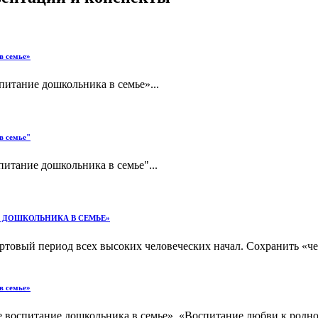
в семье»
питание дошкольника в семье»...
в семье"
итание дошкольника в семье"...
ИЕ ДОШКОЛЬНИКА В СЕМЬЕ»
ртовый период всех высоких человеческих начал. Сохранить «че
в семье»
воспитание дошкольника в семье» «Воспитание любви к родному 