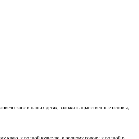
ловеческое» в наших детях, заложить нравственные основы,
краю, к родной культуре, к родному городу, к родной р...