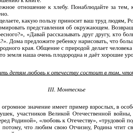
ошению к книге.
ежное отношение к хлебу. Понаблюдайте за тем, к
ено.
 делаете, какую пользу приносит ваш труд людям, Ро
рмировать представления об окружающем. Возвраща
есного?», «Давай рассказывать друг другу, кто бо
?». Дома предложите ребенку нарисовать, что боль
 родного края. Общение с природой делает человек
 что земля наша очень плодородна и даёт хорошие у
ть детям любовь к отечеству состоит в том, что
III. Монтескье
 огромное значение имеет пример взрослых, в осо
ушек, участников Великой Отечественной войны,
еред Родиной», «любовь к Отечеству», «трудовой по
потому, что любим свою Отчизну, Родина чтит св