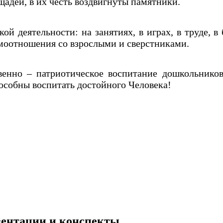
щадей, в их честь воздвигнуты памятники.
ой деятельности: на занятиях, в играх, в труде, 
имоотношения со взрослыми и сверстниками.
твенно – патриотическое воспитание дошкольнико
особны воспитать достойного Человека!
езентации и конспекты