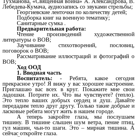
Тухманова, «Священная война» А. Александрова, В.
Лебедева-Кумача, аудиозапись со звуками стрельбы;
Георгиевские ленточки по количеству детей;
Подборка книг на военную тематику;
Санитарные сумка .
Предварительная работа:
Чтение произведений художественной
литературы о ВОВ;
Заучивание стихотворений, пословиц,
поговорок о ВОВ;
Рассматривание иллюстраций и фотографий о
ВОВ;
Ход ООД
1. Вводная часть
Воспитатель:
- Ребята, какое сегодня
прекрасное утро! Я вижу у вас хорошее настроение.
Приглашаю вас всех в круг. Покажите мне свои
ладошки. Потрите их. Что вы чувствуете? (тепло).
Это тепло ваших добрых сердец и душ. Давайте
передадим тепло друг другу. Только такие добрые и
ласковые ребята могут жить в нашем городе.
А теперь закройте глаза, мы послушаем
тишину. В тишине слышен шум ветра, пение птиц,
гул машин, чьи-то шаги. Это – мирная тишина. А
сейчас откройте глаза.