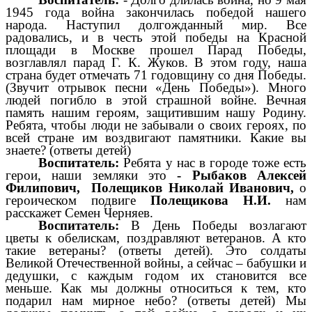
1945 года война закончилась победой нашего
народа. Наступил долгожданный мир. Все
радовались, и в честь этой победы на Красной
площади в Москве прошел Парад Победы,
возглавлял парад Г. К. Жуков. В этом году, наша
страна будет отмечать 71 годовщину со дня Победы.
(Звучит отрывок песни «День Победы»). Много
людей погибло в этой страшной войне. Вечная
память нашим героям, защитившим нашу Родину.
Ребята, чтобы люди не забывали о своих героях, по
всей стране им воздвигают памятники. Какие вы
знаете? (ответы детей)
Воспитатель:
Ребята у нас в городе тоже есть
герои, наши земляки это
- Рыбаков Алексей
Филипович, Полещиков Николай Иванович,
о
героическом подвиге
Полещикова Н.И.
нам
расскажет Семен Черняев.
Воспитатель:
В День Победы возлагают
цветы к обелискам, поздравляют ветеранов. А кто
такие ветераны? (ответы детей). Это солдаты
Великой Отечественной войны, а сейчас – бабушки и
дедушки, с каждым годом их становится все
меньше. Как мы должны относиться к тем, кто
подарил нам мирное небо? (ответы детей) Мы