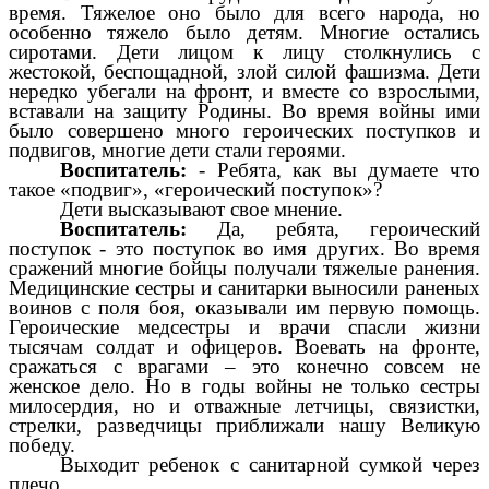
время. Тяжелое оно было для всего народа, но
особенно тяжело было детям. Многие остались
сиротами. Дети лицом к лицу столкнулись с
жестокой, беспощадной, злой силой фашизма. Дети
нередко убегали на фронт, и вместе со взрослыми,
вставали на защиту Родины. Во время войны ими
было совершено много героических поступков и
подвигов, многие дети стали героями.
Воспитатель:
- Ребята, как вы думаете что
такое «подвиг», «героический поступок»?
Дети высказывают свое мнение.
Воспитатель:
Да, ребята, героический
поступок - это поступок во имя других. Во время
сражений многие бойцы получали тяжелые ранения.
Медицинские сестры и санитарки выносили раненых
воинов с поля боя, оказывали им первую помощь.
Героические медсестры и врачи спасли жизни
тысячам солдат и офицеров. Воевать на фронте,
сражаться с врагами – это конечно совсем не
женское дело. Но в годы войны не только сестры
милосердия, но и отважные летчицы, связистки,
стрелки, разведчицы приближали нашу Великую
победу.
Выходит ребенок с санитарной сумкой через
плечо,