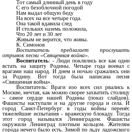
Тот самый длинный день в году
С его безоблочной погодой
Нам выдал общую беду
На всех на все четыре года.
Она такой вдавила след
И стольких наземь положила,
Что 20 лет и 30 лет
Живым не верится, что живы.
К. Симонов
Воспитатель предлагает прослушать
отрывок песни «Священная война».
Воспитатель
: - Люди поклялись все как один
встать на защиту Родины. Четыре года воевал с
врагами наш народ. И днем и ночью сражались они
за Родину. Вот тогда была написана песня
«Священная война».
Воспитатель: Враги изо всех сил рвались к
Москве, мечтая, как можно скорее захватить столицу
– самое сердце нашей Родины (показ слайдов).
Фашисты наступали и на другие города и села. И
город Санкт-Петербург в годы войны перенёс
тяжелейшие испытания - вражескую блокаду. Тогда
этот город назывался Ленинградом. Фашисты
окружили Ленинград плотным кольцом. Жителям
города нечего было есть. Зимой по льду ладожского