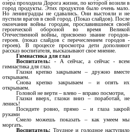
озера проходила Дорога жизни, по которой возили в
город продукты. Этих продуктов было очень мало.
Но ленинградцы не сдавались. Они выстояли и не
пустили врагов в свой город. (Показ слайдов). После
окончания войны городам, прославившимся своей
героической обороной во время Великой
Отечественной войны, присвоено звание городов-
героев. (показ слайдов с перечеслением городов -
героев). В процессе просмотра дети дополняют
рассказ воспитателя, высказывают свое мнение.
Гимнастика для глаз
Воспитатель:
- А сейчас, а сейчас - всем
гимнастика для глаз.
Глазки крепко закрываем – дружно вместе
открываем.
Снова крепко закрываем – и опять их
открываем.
Головой не верти – влево – вправо посмотри,
Глазки вверх, глазки вниз – поработай, не
ленись!
Посидите ровно, прямо – и глаза закрой
руками
Смело можешь показать – как умеем мы
моргать.
Воспитатель:
Трудное и голодное наступило