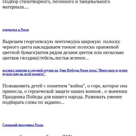
Подбор стихотворного, песенного и танцевального
материала....
открытка к 9мая
Вырезаем георгиевскую ленточку(на широкую полоску
черного цвета накладываем тонкие полоски оранжевой
цветной бумаги)затем рядом делаем цветок или несколько
цветков гвоздик(стебель,листья-зеленог...
коспект занятия в средней группе ко Дню Победы 9мая тема:"Взрослым и детям
нужен мир на всей планете"
Познакомить детей с понятием "война", о горе, которое она
принесла, о героической защите наших воинов , о значении
Праздника Победы для нашего народа. Развивать умение
подбирать слова по заданно...
Сценарий праздника 9мая.