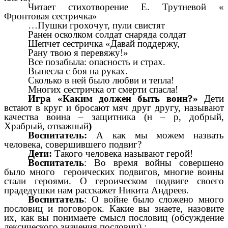
Читает стихотворение Е. Трутневой «
Фронтовая сестричка»
…Пушки грохочут, пули свистят
Ранен осколком солдат снаряда солдат
Шепчет сестричка «Давай поддержу,
Рану твою я перевяжу!»
Все позабыла: опасность и страх.
Вынесла с боя на руках.
Сколько в ней было любви и тепла!
Многих сестричка от смерти спасла!
Игра «Каким должен быть воин?»
Дети
встают в круг и бросают мяч друг другу, называют
качества воина – защитника (н – р, добрый,
Храбрый, отважный
)
Воспитатель:
А как мы можем назвать
человека, совершившего подвиг?
Дети:
Такого человека называют герой!
Воспитатель
: Во время войны совершено
было много героических подвигов, многие воины
стали героями. О героическом подвиге своего
прадедушки нам расскажет Никита Андреев.
Воспитатель
: О войне было сложено много
пословиц и поговорок. Какие вы знаете, назовите
их, как вы понимаете смысл пословиц (обсуждение
лексического значения пословиц) :