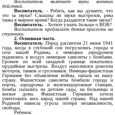
Воспитатель включает звуки военных
действий.
Воспитатель
: - Ребята, как вы думаете, что
это за звуки? Слышны ли звуки выстрелов, рева
танка в мирное время? Когда раздаются такие звуки?
Воспитатель
: - Хотите узнать больше о ВОВ?
Воспитатель предлагает детям присесть на
стульчики.
2. Основная часть
Воспитатель
: Перед рассветом 21 июня 1941
года, когда в глубокий сон погрузились города и
села нашей Родины, с немецких аэродромов
поднялись в воздух немецкие самолеты с бомбами.
Громом по всей западной границе покатились
орудийные выстрелы. Воздух наполнился рокотом
моторов, танков и грузовиков. Немецко-фашистская
Германия без объявления войны, напала на нашу
страну. Фашистские самолеты бомбили города и
порты, аэродромы и железнодорожные станции,
бомбы сыпались на детские сады, на больницы и
жилые дома. Фашистская Германия хотела
уничтожить весь народ нашей страны. Над нашей
Родиной нависла угроза потери независимости,
свободы.
Ребенок: