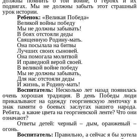
должны помнить о той войне, о героях и их
подвигах. Мы не должны забыть этот страшный
урок истории.
Ребенок:
«Великая Победа»
Великой войны победу
Мы не должны забывать!
В боях отстояли деды
Священную Родину-мать.
Она посылала на битвы
Лучших своих сыновей.
Она помогала молитвой
И праведной верой своей.
В великой войне победу
Мы не должны забывать,
Для нас отстояли деды
И жизнь, и Родину-мать!
Воспитатель:
Несколько лет назад появилась
очень хорошая традиция. В день Победы люди
прикалывают на одежду георгиевскую ленточку в
знак памяти о боевых заслугах нашего народа.
Ребята, а какие цвета на георгиевской ленте? Что они
означают?
Ответы детей: черный – дым, оранжевый –
огонь.
Воспитатель:
Правильно, а сейчас я бы хотела