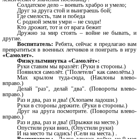
Солдатское дело – воевать храбро и умело;
Друг за друга стой и выиграешь бой;
Где смелость, там и победа
С родной земли умри – не сходи!
Кто дрожит, тот и от врага бежит
Дружно за мир стоять – войне не бывать, и
другие.
Воспитатель:
Ребята, сейчас я предлагаю вам
превратиться в военных летчиков и поиграть в игру
«Самолет».
Физкультминутка «Самолёт»:
Руки ставим мы вразлёт: (Руки в стороны.)
Появился самолёт. ("Полетели" как самолёты.)
Мах крылом туда-сюда, (Наклоны влево-
вправо.)
Делай "раз", делай "два". (Повороты влево-
вправо.)
Раз и два, раз и два! (Хлопаем ладоши.)
Руки в стороны держите. (Руки в стороны.)
Друг на друга посмотрите. (Повороты влево-
вправо.)
Раз и два, раз и два! (Прыжки на месте.)
Опустили руки вниз, (Опустили руки)
И на место ты садись! (Сели на места.) .
Воспитатель:
- Долго длилась война, но 9 мая