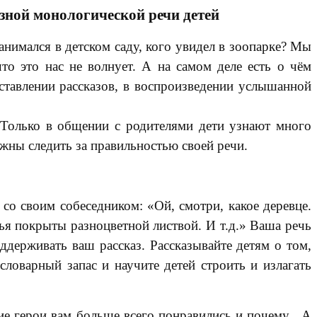
зной монологической речи детей
анимался в детском саду, кого увидел в зоопарке? Мы
о это нас не волнует. А на самом деле есть о чём
оставлении рассказов, в воспроизведении услышанной
 Только в общении с родителями дети узнают много
жны следить за правильностью своей речи.
 со своим собеседником: «Ой, смотри, какое деревце.
вья покрыты разноцветной листвой. И т.д.» Ваша речь
ддерживать ваш рассказ. Рассказывайте детям о том,
 словарный запас и научите детей строить и излагать
е герои вам больше всего понравились и почему . А