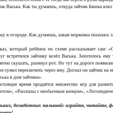
лик Васька. Как ты думаешь, откуда зайчик Бяшка взял
ку в огороде. Как думаешь, какая морковка попалась 
ссказ, который ребёнок по схеме рассказывает сам:
уг встретился зайчику козёл Васька. Захотелось ем
метно скушать, разинул рот. Но тут на дороге появил
же сумел перескочить через яму. Догнал он зайчик на 
ська в дом зайчика».
астоящее время продаётся множество игр для развит
 потом», «Рассказы с необычным концом», «Логопедиче
еньких, беззаботных малышей: играйте, читайте, ф
рован!