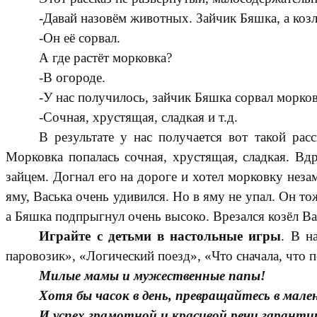
-Давай назовём животных. Зайчик Бяшка, а коз
-Он её сорвал.
А где растёт морковка?
-В огороде.
-У нас получилось, зайчик Бяшка сорвал морков
-Сочная, хрустящая, сладкая и т.д.
В результате у нас получается вот такой ра
Морковка попалась сочная, хрустящая, сладкая. Вдр
зайцем. Догнал его на дороге и хотел морковку неза
яму, Васька очень удивился. Но в яму не упал. Он то
а Бяшка подпрыгнул очень высоко. Врезался козёл Ва
Играйте с детьми в настольные игры
. В н
паровозик», «Логический поезд», «Что сначала, что
Милые мамы и мужественные папы!
Хотя бы часок в день, превращайтесь в мал
И успех грамотной и красивой речи гаранти