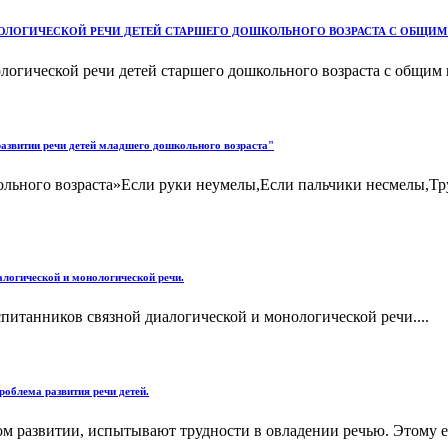
ОЛОГИЧЕСКОЙ РЕЧИ ДЕТЕЙ СТАРШЕГО ДОШКОЛЬНОГО ВОЗРАСТА С ОБЩИМ
логической речи детей старшего дошкольного возраста с общим н
азвитии речи детей младшего дошкольного возраста"
кольного возраста»Если руки неумелы,Если пальчики несмелы,Т
алогической и монологической речи.
питанников связной диалогической и монологической речи....
облема развития речи детей.
м развитии, испытывают трудности в овладении речью. Этому ес