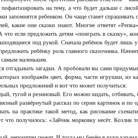
пофантазировать на тему, а что будет дальше с лисо
зки запомнятся ребенком. Он чаще станет спрашивать о
лей, какие они сказки знают. Многие ответят «Репка»
А что если предложить детям «поиграть в сказку», ко
находящиеся под рукой. Сначала ребёнок будет лишь у
предложить ребёнку роль главного сказочника. Начнит
е самым маленьким.
я отгадывать загадки. А пробовали вы сами придумыв
торых изображён цвет, форма, части игрушки, из ка
тельных предложений и вот что может получиться:
дый, тугой и резиновый. Его можно кидать, отбивать, б
связный развёрнутый рассказ по серии картинок и по 
ать на практике такой метод, как рисование схема
от что получилось: «Зайчик морковку несёт. Козлик т
ный, непонятен сюжет. И тогда мы берём в руки каранд