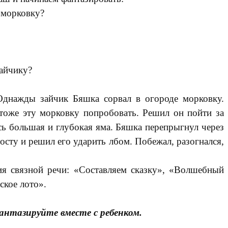
 морковку?
зайчику?
 «Однажды зайчик Бяшка сорвал в огороде морковку.
у тоже эту морковку попробовать. Решил он пойти за
ась большая и глубокая яма. Бяшка перепрыгнул через
мосту и решил его ударить лбом. Побежал, разогнался,
ия связной речи: «Составляем сказку», «Волшебный
ское лото».
антазируйте вместе с ребенком.