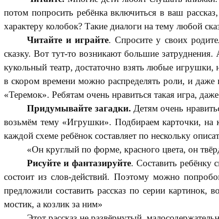
потом попросить ребёнка включиться в ваш рассказ, 
характеру колобок? Такие диалоги на тему любой ска
Читайте и играйте
. Спросите у своих родите
сказку. Вот тут-то возникают большие затруднения. 
кукольный театр, достаточно взять любые игрушки, 
в скором времени можно распределять роли, и даже 
«Теремок». Ребятам очень нравиться такая игра, даж
Придумывайте загадки.
Детям очень нравитьс
возьмём тему «Игрушки». Подбираем карточки, на ко
каждой схеме ребёнок составляет по нескольку описа
«Он круглый по форме, красного цвета, он твёр
Рисуйте и фантазируйте
. Составить ребёнку 
состоит из слов-действий. Поэтому можно попробов
предложили составить рассказ по серии картинок, в
мостик, а козлик за ним»
Этот рассказ не развёрнутый, малосодержатель