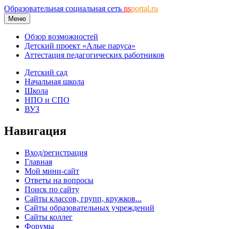
Образовательная социальная сеть
ns
portal.ru
Меню
Обзор возможностей
Детский проект «Алые паруса»
Аттестация педагогических работников
Детский сад
Начальная школа
Школа
НПО и СПО
ВУЗ
Навигация
Вход/регистрация
Главная
Мой мини-сайт
Ответы на вопросы
Поиск по сайту
Сайты классов, групп, кружков...
Сайты образовательных учреждений
Сайты коллег
Форумы