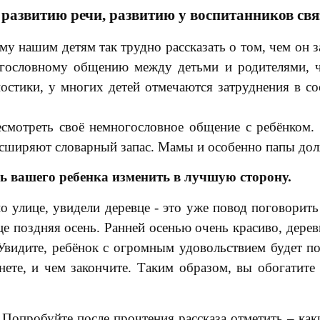
 развитию речи, развитию у воспитанников свя
му нашим детям так трудно рассказать о том, чем он з
ословному общению между детьми и родителями, чт
ностики, у многих детей отмечаются затруднения в с
смотреть своё немногословное общение с ребёнком.
асширяют словарный запас. Мамы и особенно папы дол
чь вашего ребенка изменить в лучшую сторону.
о улице, увидели деревце - это уже повод поговорить
це поздняя осень. Ранней осенью очень красиво, дере
Увидите, ребёнок с огромным удовольствием будет по
чнете, и чем закончите. Таким образом, вы обогатите
опробуйте после прочтения рассказа отметить – каки