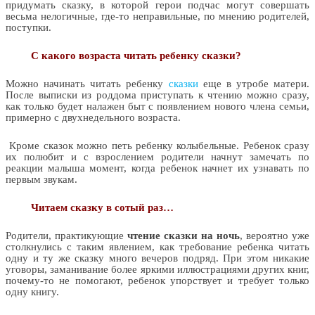
придумать сказку, в которой герои подчас могут совершать
весьма нелогичные, где-то неправильные, по мнению родителей,
поступки.
С какого возраста читать ребенку сказки?
Можно начинать читать ребенку
сказки
еще в утробе матери.
После выписки из роддома приступать к чтению можно сразу,
как только будет налажен быт с появлением нового члена семьи,
примерно с двухнедельного возраста.
Кроме сказок можно петь ребенку колыбельные. Ребенок сразу
их полюбит и с взрослением родители начнут замечать по
реакции малыша момент, когда ребенок начнет их узнавать по
первым звукам.
Читаем сказку в сотый раз…
Родители, практикующие
чтение сказки
на ночь
, вероятно уже
столкнулись с таким явлением, как требование ребенка читать
одну и ту же сказку много вечеров подряд. При этом никакие
уговоры, заманивание более яркими иллюстрациями других книг,
почему-то не помогают, ребенок упорствует и требует только
одну книгу.