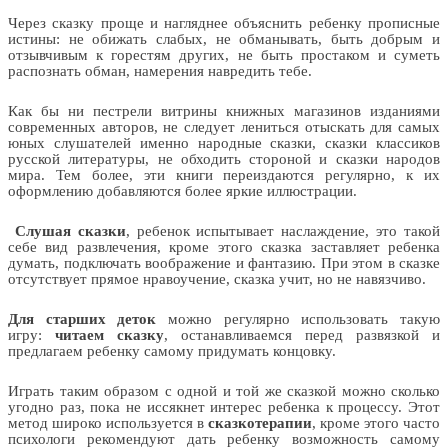
Через сказку проще и нагляднее объяснить ребенку прописные
истины: не обижать слабых, не обманывать, быть добрым и
отзывчивым к горестям других, не быть простаком и суметь
распознать обман, намерения навредить тебе.
Как бы ни пестрели витрины книжных магазинов изданиями
современных авторов, не следует лениться отыскать для самых
юных слушателей именно народные сказки, сказки классиков
русской литературы, не обходить стороной и сказки народов
мира. Тем более, эти книги переиздаются регулярно, к их
оформлению добавляются более яркие иллюстрации.
Слушая сказки
, ребенок испытывает наслаждение, это такой
себе вид развлечения, кроме этого сказка заставляет ребенка
думать, подключать воображение и фантазию. При этом в сказке
отсутствует прямое нравоучение, сказка учит, но не навязчиво.
Для старших деток
можно регулярно использовать такую
игру:
читаем сказку
, останавливаемся перед развязкой и
предлагаем ребенку самому придумать концовку.
Играть таким образом с одной и той же сказкой можно сколько
угодно раз, пока не иссякнет интерес ребенка к процессу. Этот
метод широко используется в
сказкотерапии
, кроме этого часто
психологи рекомендуют дать ребенку возможность самому