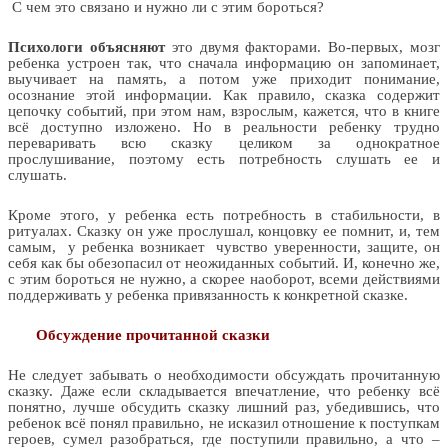
С чем это связано и нужно ли с этим бороться?
Психологи объясняют
это двумя факторами. Во-первых, мозг
ребенка устроен так, что сначала информацию он запоминает,
выучивает на память, а потом уже приходит понимание,
осознание этой информации. Как правило, сказка содержит
цепочку событий, при этом нам, взрослым, кажется, что в книге
всё доступно изложено. Но в реальности ребенку трудно
переваривать всю сказку целиком за однократное
прослушивание, поэтому есть потребность слушать ее и
слушать.
Кроме этого, у ребенка есть потребность в стабильности, в
ритуалах. Сказку он уже прослушал, концовку ее помнит, и, тем
самым, у ребенка возникает чувство уверенности, защите, он
себя как бы обезопасил от неожиданных событий. И, конечно же,
с этим бороться не нужно, а скорее наоборот, всеми действиями
поддерживать у ребенка привязанность к конкретной сказке.
Обсуждение прочитанной сказки
Не следует забывать о необходимости обсуждать прочитанную
сказку. Даже если складывается впечатление, что ребенку всё
понятно, лучше обсудить сказку лишний раз, убедившись, что
ребенок всё понял правильно, не исказил отношение к поступкам
героев, сумел разобраться, где поступили правильно, а что –