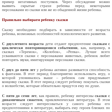
пример негативных поступков. Через обсуждение можно
выявить скрытые страхи ребенка перед некоторыми
персонажами из сказки или же из обыденной жизни ребенка.
Правильно выбираем ребенку сказки
Сказку необходимо подбирать в зависимости от возраста
ребенка, возможных особенностей психологического развития.
С двухлетнего возраста
дети отдают предпочтение
сказкам с
циклически повторяющимися событиями
, как, например, в
сказках «Теремок», «Колобок», «Репка». Лучше всего
усваиваются сказки с персонажами животных, ребенок любит
повторять звуки, имитирующие персонажи сказки.
С двух до пяти лет
у ребенка активно развивается способность
к фантазии. В этот период благоприятно использовать игру, о
которой упоминалось выше – ребенок сам придумывает
концовку сказки. В этот период следует ребенку покупать сказки
о волшебстве, которые обязательно придутся ему по душе.
С пяти до семи лет
, как правило, ребенку интересны
сказки с
динамичным сюжетом
, приключенческая литература. В этом
возрасте следует интересоваться у самого ребенка его
предпочтениями в литературе, выбирать ему героев близких по
душе, не нужно навязывать свои предпочтения.