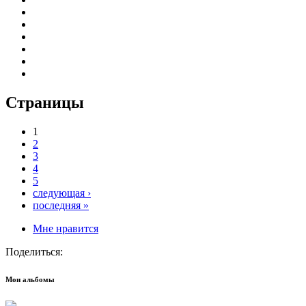
Страницы
1
2
3
4
5
следующая ›
последняя »
Мне нравится
Поделиться:
Мои альбомы