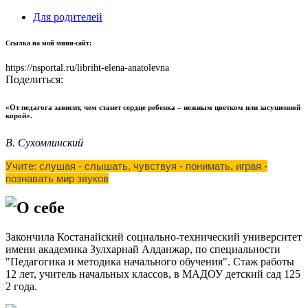
Для родителей
Ссылка на мой мини-сайт:
https://nsportal.ru/libriht-elena-anatolevna
Поделиться:
«От педагога зависит, чем станет сердце ребенка – нежным цветком или засушенной
корой».
В. Сухомлинский
Учите: слушая - слышать, чувствуя - понимать, играя -
познавать мир звуков
О себе
Закончила Костанайский социально-технический университет
имени академика Зулхарнай Алданжар, по специальности
"Педагогика и методика начального обучения". Стаж работы
12 лет, учитель начальных классов, в МАДОУ детский сад 125
2 года.