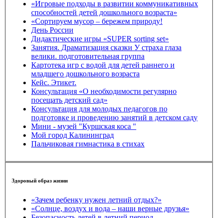
«Игровые подходы в развитии коммуникативных
способностей детей дошкольного возраста»
«Сортируем мусор – бережем природу!
День России
Дидактические игры «SUPER sorting set»
Занятия. Драматизация сказки У страха глаза
велики. подготовительная группа
Картотека игр с водой для детей раннего и
младшего дошкольного возраста
Кейс. Этикет.
Консультация «О необходимости регулярно
посещать детский сад»
Консультация для молодых педагогов по
подготовке и проведению занятий в детском саду
Мини - музей "Куршская коса "
Мой город Калининград
Пальчиковая гимнастика в стихах
Здоровый образ жизни
«Зачем ребенку нужен летний отдых?»
«Солнце, воздух и вода – наши верные друзья»
Безопасность детей в летний период.