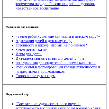
творчества народов России опорой на духовно-
нравственное воспитание
Материалы для родителей
«Зачем ребенку летние каникулы в детском саду?»
Адаптация детей к детскому саду.
Готовность к школе: Что мы не понимаем?
Зачем детям сказки.
Игры для детей
Интеллектуальные игры для детей 3-4 лет
консультация для родителей во время карантина
Роль семьи в формировании гражданственности и
патриотизма у дошкольников
Скоро в школу мы идем
Окружающий мир
"Воспитание художественного вкуса и
эстетического восприятия природы родного края у