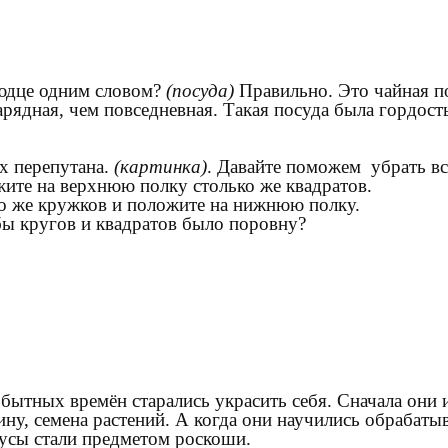
блюдце одним словом?
(посуда)
Правильно. Это чайная пос
арядная, чем повседневная. Такая посуда была гордос
ах перепутана.
(картинка)
. Давайте поможем убрать все
жите на верхнюю полку столько же квадратов.
ко же кружков и положите на нижнюю полку.
бы кругов и квадратов было поровну?
бытных времён старались украсить себя. Сначала они 
лину, семена растений. А когда они научились обрабат
Бусы стали предметом роскоши.