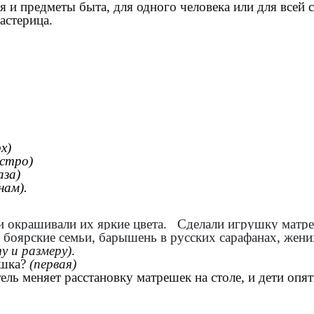
ься и предметы быта, для одного человека или для все
астерица.
х)
стро)
аза)
нам).
и окрашивали их яркие цвета. Сделали игрушку матре
 боярские семьи, барышень в русских сарафанах, жени
у и размеру)
.
ешка?
(первая)
ель меняет расстановку матрешек на столе, и дети опя