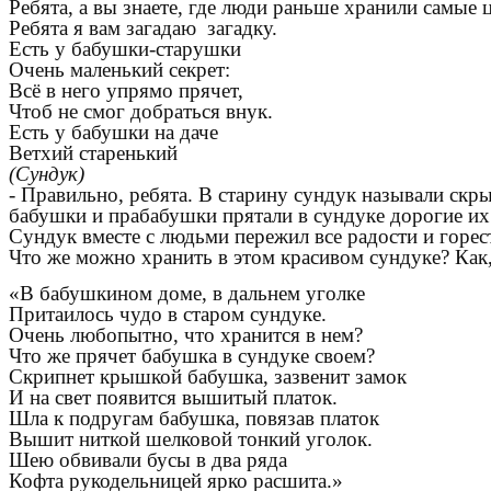
Ребята, а вы знаете, где люди раньше хранили самые
Ребята я вам загадаю загадку.
Есть у бабушки-старушки
Очень маленький секрет:
Всё в него упрямо прячет,
Чтоб не смог добраться внук.
Есть у бабушки на даче
Ветхий старенький
(Сундук)
- Правильно, ребята. В старину сундук называли скр
бабушки и прабабушки прятали в сундуке дорогие их 
Сундук вместе с людьми пережил все радости и горес
Что же можно хранить в этом красивом сундуке? Как
«В бабушкином доме, в дальнем уголке
Притаилось чудо в старом сундуке.
Очень любопытно, что хранится в нем?
Что же прячет бабушка в сундуке своем?
Скрипнет крышкой бабушка, зазвенит замок
И на свет появится вышитый платок.
Шла к подругам бабушка, повязав платок
Вышит ниткой шелковой тонкий уголок.
Шею обвивали бусы в два ряда
Кофта рукодельницей ярко расшита.»