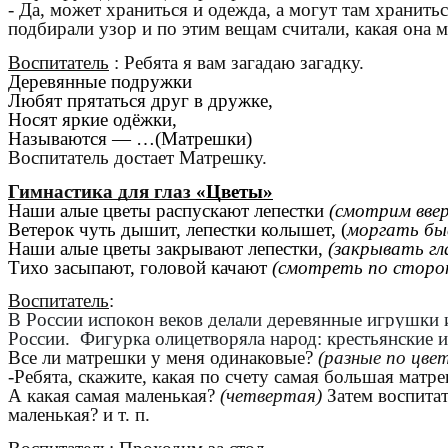
- Да, может храниться и одежда, а могут там хранит
подбирали узор и по этим вещам считали, какая она м
Воспитатель
: Ребята я вам загадаю загадку.
Деревянные подружки
Любят прятаться друг в дружке,
Носят яркие одёжки,
Называются — …(Матрешки)
Воспитатель достает Матрешку.
Гимнастика для глаз
«Цветы»
Наши алые цветы распускают лепестки
(смотрим ввер
Ветерок чуть дышит, лепестки колышет, (
моргать бы
Наши алые цветы закрывают лепестки,
(закрывать гл
Тихо засыпают, головой качают
(смотреть по сторо
Воспитатель
:
В России испокон веков делали деревянные игрушки 
России. Фигурка олицетворяла народ: крестьянские и
Все ли матрешки у меня одинаковые?
(разные по цвет
-Ребята, скажите, какая по счету самая большая матр
А какая самая маленькая?
(четвертая)
Затем воспитат
маленькая? и т. п.