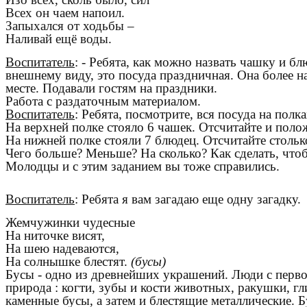
Всех он чаем напоил.
Запыхался от ходьбы –
Наливай ещё воды.
Воспитатель
: - Ребята, как можно назвать чашку и 
внешнему виду, это посуда праздничная. Она более н
месте. Подавали гостям на праздники.
Работа с раздаточным материалом.
Воспитатель
: Ребята, посмотрите, вся посуда на полк
На верхней полке стояло 6 чашек. Отсчитайте и поло
На нижней полке стояли 7 блюдец. Отсчитайте столь
Чего больше? Меньше? На сколько? Как сделать, что
Молодцы и с этим заданием вы тоже справились.
Воспитатель
: Ребята я вам загадаю еще одну загадку.
Жемчужинки чудесные
На ниточке висят,
На шею надеваются,
На солнышке блестят.
(бусы)
Бусы - одно из древнейших украшений. Люди с перво
природа : когти, зубы и кости животных, ракушки, г
каменные бусы, а затем и блестящие металлические. 