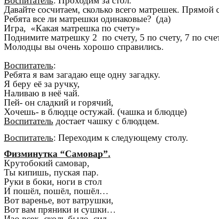
Воспитатель
: Проходим за стол.
Давайте сосчитаем, сколько всего матрешек. Прямой 
Ребята все ли матрешки одинаковые? (да)
Игра, «Какая матрешка по счету»
Поднимите матрешку 2 по счету, 5 по счету, 7 по счет
Молодцы вы очень хорошо справились.
Воспитатель
:
Ребята я вам загадаю еще одну загадку.
Я беру её за ручку,
Наливаю в неё чай.
Пей- он сладкий и горячий,
Хочешь- в блюдце остужай. (чашка и блюдце)
Воспитатель
достает чашку с блюдцем.
Воспитатель
: Переходим к следующему столу.
Физминутка “Самовар”.
Крутобокий самовар,
Ты кипишь, пуская пар.
Руки в боки, ноги в стол
И пошёл, пошёл, пошёл…
Вот варенье, вот ватрушки,
Вот вам пряники и сушки…
Изо всех, сколь было, сил