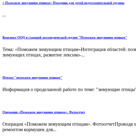
« Поможем зимующим птицам» Праздник для детей подготовительной группы
...
Конспект ООД в старшей логопедической группе "Поможем зимующим птицам"
Тема: «Поможем зимующим птицам»Интеграция областей: познав
зимующих птицах, развитие лексико-...
Проект "поможем зимующим птицам"
Информация о проделанной работе по теме: "зимующие птицы"
Операция «Поможем зимующим птицам». Фотоотчет
Операция «Поможем зимующим птицам». ФотоотчетПроводя опе
ремонтом кормушек для...