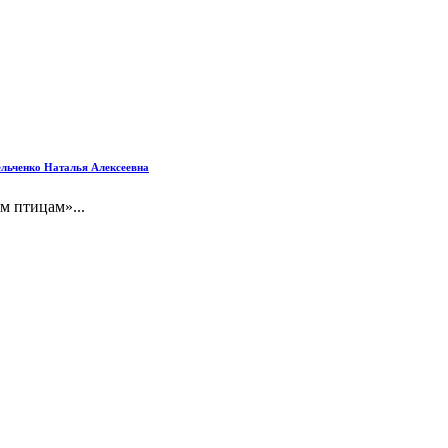
.
льченко Наталья Алексеевна
 птицам»...