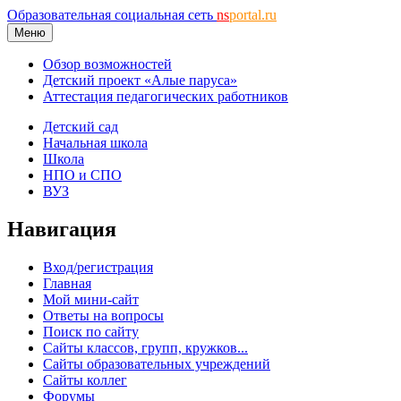
Образовательная социальная сеть
ns
portal.ru
Меню
Обзор возможностей
Детский проект «Алые паруса»
Аттестация педагогических работников
Детский сад
Начальная школа
Школа
НПО и СПО
ВУЗ
Навигация
Вход/регистрация
Главная
Мой мини-сайт
Ответы на вопросы
Поиск по сайту
Сайты классов, групп, кружков...
Сайты образовательных учреждений
Сайты коллег
Форумы