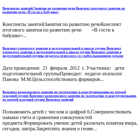
Конспекты занятий Занятия по развитию речи Конспект итогового занятия по
развитию речи «В гости к бабушке»
Конспекты занятийЗанятия по развитию речиКонспект
итогового занятия по развитию речи «В гости к
бабушке»...
Конспект открытого занятия в подготовительной к школе группе Конспект
открытого занятия в подготовительной к школе группе Конспект занятия в
подготовительной группы педагога-психолога со слабослышащими детьми
Дата проведения: 21 февраля 2012 г. Участники: дети
подготовительной группыПроводит: педагог-психолог
Панова М.М.Цель:способствовать формиров...
Конспект комплексного занятия по математике и конструированию во второй
младшей группе Конспект комплексного занятия по математике и конструированию
во второй младшей группе Конспект занятий
Познакомить детей с числом и цифрой 6.Совершенствовать
навыки счета и сравнения совокупностей
предмета.Формировать умение детей различать понятия вчера,
сегодня, завтра.Закреплять знания о геоме...