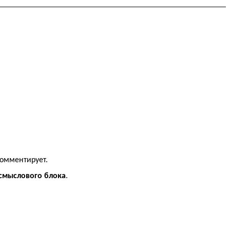
комментирует.
 смыслового блока
.