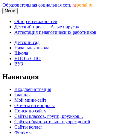
Образовательная социальная сеть
ns
portal.ru
Меню
Обзор возможностей
Детский проект «Алые паруса»
Аттестация педагогических работников
Детский сад
Начальная школа
Школа
НПО и СПО
ВУЗ
Навигация
Вход/регистрация
Главная
Мой мини-сайт
Ответы на вопросы
Поиск по сайту
Сайты классов, групп, кружков...
Сайты образовательных учреждений
Сайты коллег
Форумы