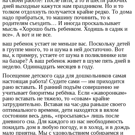
на своей работе? После пяти, а то и шести рабочих
дней выходные кажутся нам праздником. Но и то
толком отдохнуть получается крайне редко. То дома
надо прибраться, то машину починить, то к
родителям съездить… И иногда проскальзывает
мысль «Хорошо быть ребенком. Ходишь в садик и
все». А вот и не все.
ваш ребенок устает не меньше вас. Поскольку детей
в группе много, то и шума в ней достаточно. Вот
вы, к примеру, устаете от шума в поликлинике или
на базаре? А ваш ребенок живет в шуме пять дней в
неделю. Одиннадцать месяцев в году.
Посещение детского сада для дошкольников самая
настоящая работа! Судите сами — им приходится
рано вставать. И ранний подъём совершенно не
учитывает биоритмы ребёнка. Если «жаворонкам»
рано вставать не тяжело, то «совам» крайне
затруднительно. Вставая на час-два раньше своего
оптимального времени, дети находятся в вялом
состоянии весь день, «просыпаясь» лишь после
дневного сна. Для каждого из нас необходимость
покидать дом в любую погоду, и в холод, и в дождь
мало приятна. Мы с удовольствием собираемся и