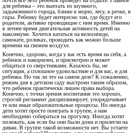
почти все лето ребенок проведет на отдыхе. Главное
для ребенка – это выехать из шумного,
задымленного города, ближе к морю, лесу, к речке, в
горы. Ребенку будет интересно там, где будут его
родители, активно проводящие с ним время. Именно
в летнее время двигательная активность детей на
максимуме. Хочется кататься на велосипеде,
самокате, роликах, проводить как можно больше
времени на свежем воздухе.
Конечно, здорово, когда у вас есть время на себя, а
ребенок и накормлен, и присмотрен и может
общаться со сверстниками. Казалось бы, не
ситуация, а сплошное удовольствие и для вас, и для
ребенка. Но так ли это на самом деле? К сожалению,
режим дня в детском саду выстроен таким образом,
что ребенок практически лишен права выбора.
Конечно, с точки зрения воспитания это хорошо,
строгий регламент дисциплинирует, упорядочивает
те или иные образовательные процессы. Но иногда
дети хотят просто поиграть в группе, а нам
необходимо собираться на прогулку. Иногда хотят
полежать, как если бы они были дома и прилегли на
диван. В группе такой возможности нет. Вы устаете