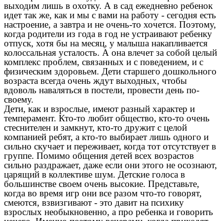
выходим лишь в охотку. А в сад ежедневно ребенок
идет так же, как и мы с вами на работу - сегодня есть
настроение, а завтра и не очень-то хочется. Поэтому,
когда родители из года в год не устраивают ребенку
отпуск, хотя бы на месяц, у малыша накапливается
колоссальная усталость. А она влечет за собой целый
комплекс проблем, связанных и с поведением, и с
физическим здоровьем. Дети старшего дошкольного
возраста всегда очень ждут выходных, чтобы
вдоволь наваляться в постели, провести день по-
своему.
Дети, как и взрослые, имеют разный характер и
темперамент. Кто-то любит общество, кто-то очень
стеснителен и замкнут, кто-то дружит с целой
компанией ребят, а кто-то выбирает лишь одного и
сильно скучает и переживает, когда тот отсутствует в
группе. Помимо общения детей всех возрастов
сильно раздражает, даже если они этого не осознают,
царящий в коллективе шум. Детские голоса в
большинстве своем очень высокие. Представьте,
когда во время игр они все разом что-то говорят,
смеются, взвизгивают - это давит на психику
взрослых необыкновенно, а про ребенка и говорить