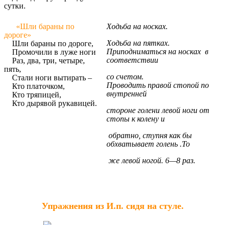
сутки.
«Шли бараны по
Ходьба на носках.
дороге»
Ходьба на пятках.
Шли бараны по дороге,
Приподниматься на носках в
Промочили в луже ноги
соответствии
Раз, два, три, четыре,
пять,
со счетом.
Стали ноги вытирать –
Проводить правой стопой по
Кто платочком,
внутренней
Кто тряпицей,
Кто дырявой рукавицей.
стороне голени левой ноги от
стопы к колену и
обратно, ступня как бы
обхватывает голень .То
же левой ногой. 6—8 раз.
Упражнения из И.п. сидя на стуле.