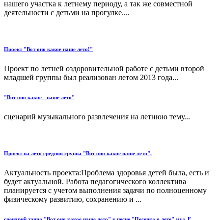
нашего участка к летнему периоду, а так же совместной
деятельности с детьми на прогулке....
Проект "Вот оно какое наше лето!"
Проект по летней оздоровительной работе с детьми второй
младшей группы был реализован летом 2013 года...
"Вот оно какое - наше лето"
сценарий музыкального развлечения на летнюю тему...
Проект на лето средняя группа "Вот оно какое наше лето".
Актуальность проекта:Проблема здоровья детей была, есть и
будет актуальной. Работа педагогического коллектива
планируется с учетом выполнения задачи по полноценному
физическому развитию, сохранению и ...
сценарий танца "Вот оно какое наше лето" к песне "Песенка о лете" муз. Е.