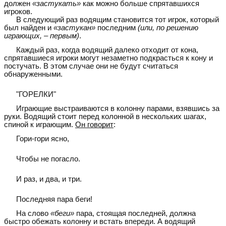
должен
«застукать»
как можно больше спрятавшихся
игроков.
В следующий раз водящим становится тот игрок, который
был найден и
«застукан»
последним
(или, по решению
играющих, – первым)
.
Каждый раз, когда водящий далеко отходит от кона,
спрятавшиеся игроки могут незаметно подкрасться к кону и
постучать. В этом случае они не будут считаться
обнаруженными.
"ГОРЕЛКИ"
Играющие выстраиваются в колонну парами, взявшись за
руки. Водящий стоит перед колонной в нескольких шагах,
спиной к играющим.
Он говорит
:
Гори-гори ясно,
Чтобы не погасло.
И раз, и два, и три.
Последняя пара беги!
На слово
«беги»
пара, стоящая последней, должна
быстро обежать колонну и встать впереди. А водящий