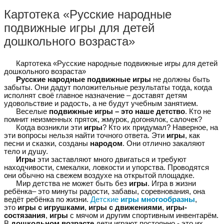
Картотека «Русские народные
подвижные игры для детей
дошкольного возраста»
Картотека «Русские народные подвижные игры для детей
дошкольного возраста»
Русские народные подвижные игры
не должны быть
забыты. Они дадут положительные результаты тогда, когда
исполнят своё главное назначение – доставят детям
удовольствие и радость, а не будут учебным занятием.
Веселые
подвижные игры – это наше детство
. Кто не
помнит неизменных пряток, жмурок, догонялок, салочек?
Когда возникли эти
игры
? Кто их придумал? Наверное, на
эти вопросы нельзя найти точного ответа. Эти
игры
, как
песни и сказки, созданы
народом
. Они отлично закаляют
тело и душу.
Игры
эти заставляют много двигаться и требуют
находчивости, смекалки, ловкости и упорства. Проводятся
они обычно на свежем воздухе на открытой площадке.
Мир детства не может быть без
игры
. Игра в жизни
ребёнка– это минуты радости, забавы, соревнования, она
ведёт ребёнка по жизни.
Детские
игры многообразны
,
это
игры с игрушками
,
игры с движениями
,
игры-
состязания
,
игры
с мячом и другим спортивным инвентарём.
В
дошкольном возрасте
дети играют постоянно - это их