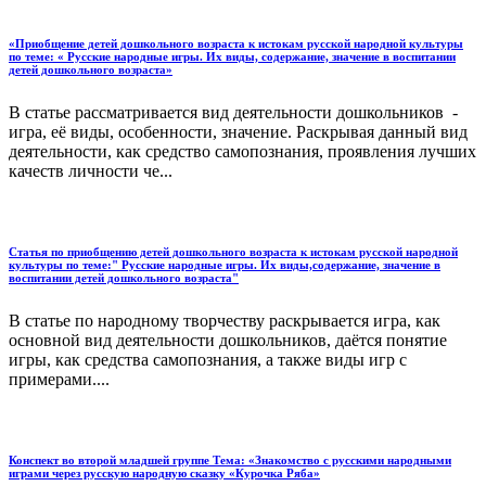
«Приобщение детей дошкольного возраста к истокам русской народной культуры
по теме: « Русские народные игры. Их виды, содержание, значение в воспитании
детей дошкольного возраста»
В статье рассматривается вид деятельности дошкольников -
игра, её виды, особенности, значение. Раскрывая данный вид
деятельности, как средство самопознания, проявления лучших
качеств личности че...
Статья по приобщению детей дошкольного возраста к истокам русской народной
культуры по теме:" Русские народные игры. Их виды,содержание, значение в
воспитании детей дошкольного возраста"
В статье по народному творчеству раскрывается игра, как
основной вид деятельности дошкольников, даётся понятие
игры, как средства самопознания, а также виды игр с
примерами....
Конспект во второй младшей группе Тема: «Знакомство с русскими народными
играми через русскую народную сказку «Курочка Ряба»