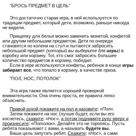
"БРОСЬ ПРЕДМЕТ В ЦЕЛЬ"
Это достаточно старая игра, в ней используется по
традиции предмет, который дети, возможно, раньше никогда
не видели.
Прищепку для белья можно заменить монетой, конфетой
или другим небольшим предметом. Дети по очереди
становятся но колени на стул и пытаются забросить
небольшой предмет
(который вы выберите для
игры
)
в
коробку или корзину. Тот, кто смог забросить большее
количество предметов в корзину, победил.
Если в игре используются конфеты, ребенок в конце
игры
забирает все
, что попало в корзину, в качестве приза.
"ПОЛ, НОС, ПОТОЛОК"
Эта игра также является хорошей проверкой
внимательности. Она очень проста, ее правила легко
объяснить.
Правой рукой покажите на пол и назовите
:
«Пол»
.
Затем покажите на нос (лучше будет, если вы его
коснетесь,
скажите
:
«Нос»
,
а потом поднимите руку вверх и
произнесите
:
«Потолок»
. Делайте это не торопясь. Пусть
ребята показывают с вами, а называть
будете вы
.
Ваша цель запутать ребят.
Скажите
:
«Нос»
, а сами