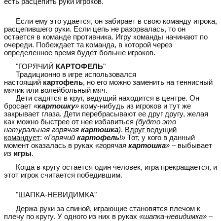
есть расцепить руки игроков.
Если ему это удается, он забирает в свою команду игрока,
расцепившего руки. Если цепь не разорвалась, то он
остается в команде противника. Игру команды начинают по
очереди. Побеждает та команда, в которой через
определенное время будет больше игроков.
"ГОРЯЧИЙ
КАРТОФЕЛЬ
"
Традиционно в игре использовался
настоящий
картофель
, но его можно заменить на теннисный
мячик или волейбольный мяч.
Дети садятся в круг, ведущий находится в центре. Он
бросает
«
картошку
»
кому-нибудь из игроков и тут же
закрывает глаза. Дети перебрасывают ее друг другу, желая
как можно быстрее от нее избавиться
(будто это
натуральная горячая
картошка
)
.
Вдруг ведущий
командует
:
«Горячий
картофель
!»
Тот, у кого в данный
момент оказалась в руках
«горячая
картошка
»
– выбывает
из
игры
.
Когда в кругу остается один человек, игра прекращается, и
этот игрок считается победившим.
"ШАПКА-НЕВИДИМКА"
Держа руки за спиной, играющие становятся плечом к
плечу по кругу. У одного из них в руках
«шапка-невидимка»
–