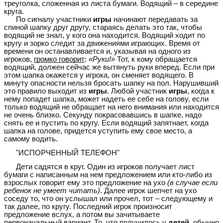
треуголка, сложенная из листа бумаги. Водящий – в середине
круга.
По сигналу участники
игры
начинают передавать за
спиной шапку друг другу, стараясь делать это так, чтобы
водящий не знал, у кого она находится. Водящий ходит по
кругу и зорко следит за движениями играющих. Время от
времени он останавливается и, указывая на одного из
игроков,
громко говорит
:
«Руки!»
Тот, к кому обращается
водящий, должен сейчас же вытянуть руки вперед. Если при
этом шапка окажется у игрока, он сменяет водящего. В
минуту опасности нельзя бросать шапку на пол. Нарушивший
это правило выходит из
игры
. Любой участник
игры
, когда к
нему попадет шапка, может надеть ее себе на голову, если
только водящий не обращает на него внимания или находится
не очень близко. Секунду покрасовавшись в шапке, надо
снять ее и пустить по кругу. Если водящий запятнает, когда
шапка на голове, придется уступить ему свое место, а
самому водить.
"ИСПОРЧЕННЫЙ ТЕЛЕФОН"
Дети садятся в круг. Один из игроков получает лист
бумаги с написанным на нем предложением или кто-либо из
взрослых говорит ему это предложение на ухо
(в случае если
ребенок не умеет читать)
. Далее игрок шепчет на ухо
соседу то, что он услышал или прочел, тот – следующему и
так далее, по кругу. Последний игрок произносит
предложение вслух, а потом вы зачитываете
первоначальный вариант. То, что получилось у
детей
, обычно