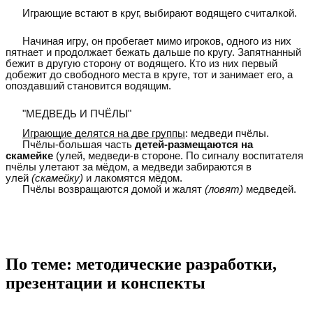
Играющие встают в круг, выбирают водящего считалкой.
Начиная игру, он пробегает мимо игроков, одного из них
пятнает и продолжает бежать дальше по кругу. Запятнанный
бежит в другую сторону от водящего. Кто из них первый
добежит до свободного места в круге, тот и занимает его, а
опоздавший становится водящим.
"МЕДВЕДЬ И ПЧЁЛЫ"
Играющие делятся на две группы
: медведи пчёлы.
Пчёлы-большая часть
детей-размещаются на
скамейке
(улей, медведи-в стороне. По сигналу воспитателя
пчёлы улетают за мёдом, а медведи забираются в
улей
(скамейку)
и лакомятся мёдом.
Пчёлы возвращаются домой и жалят
(ловят)
медведей.
+
❤
В Мои закладки
По теме: методические разработки,
презентации и конспекты