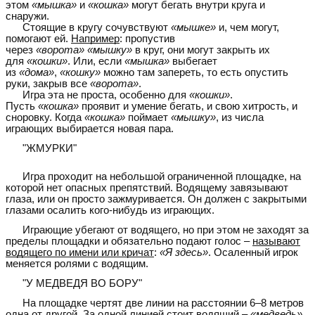
этом
«мышка»
и
«кошка»
могут бегать внутри круга и
снаружи.
Стоящие в кругу сочувствуют
«мышке»
и, чем могут,
помогают ей.
Например
: пропустив
через
«ворота»
«мышку»
в круг, они могут закрыть их
для
«кошки»
. Или, если
«мышка»
выбегает
из
«дома»
,
«кошку»
можно там запереть, то есть опустить
руки, закрыв все
«ворота»
.
Игра эта не проста, особенно для
«кошки»
.
Пусть
«кошка»
проявит и умение бегать, и свою хитрость, и
сноровку. Когда
«кошка»
поймает
«мышку»
, из числа
играющих выбирается новая пара.
"ЖМУРКИ"
Игра проходит на небольшой ограниченной площадке, на
которой нет опасных препятствий. Водящему завязывают
глаза, или он просто зажмуривается. Он должен с закрытыми
глазами осалить кого-нибудь из играющих.
Играющие убегают от водящего, но при этом не заходят за
пределы площадки и обязательно подают голос –
называют
водящего по имени или кричат
:
«Я здесь»
. Осаленный игрок
меняется ролями с водящим.
"У МЕДВЕДЯ ВО БОРУ"
На площадке чертят две линии на расстоянии 6–8 метров
одна от другой. За одной линией стоит водящий –
«медведь»
,