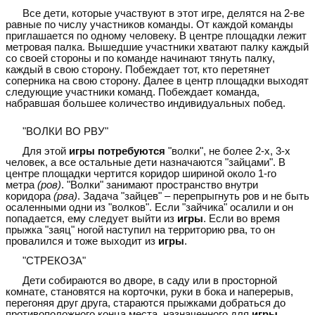
Все дети, которые участвуют в этот игре, делятся на 2-ве
равные по числу участников команды. От каждой команды
приглашается по одному человеку. В центре площадки лежит
метровая палка. Вышедшие участники хватают палку каждый
со своей стороны и по команде начинают тянуть палку,
каждый в свою сторону. Побеждает тот, кто перетянет
соперника на свою сторону. Далее в центр площадки выходят
следующие участники команд. Побеждает команда,
набравшая большее количество индивидуальных побед.
"ВОЛКИ ВО РВУ"
Для этой
игры потребуются
"волки", не более 2-х, 3-х
человек, а все остальные дети назначаются "зайцами". В
центре площадки чертится коридор шириной около 1-го
метра
(ров)
. "Волки" занимают пространство внутри
коридора
(рва)
. Задача "зайцев" – перепрыгнуть ров и не быть
осаленными одни из "волков". Если "зайчика" осалили и он
попадается, ему следует выйти из
игры
. Если во время
прыжка "заяц" ногой наступил на территорию рва, то он
провалился и тоже выходит из
игры
.
"СТРЕКОЗА"
Дети собираются во дворе, в саду или в просторной
комнате, становятся на корточки, руки в бока и наперерыв,
перегоняя друг друга, стараются прыжками добраться до
противоположного конца места, назначенного для
игры
.