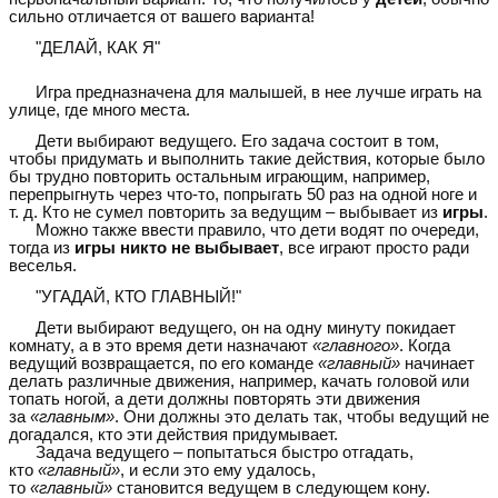
сильно отличается от вашего варианта!
"ДЕЛАЙ, КАК Я"
Игра предназначена для малышей, в нее лучше играть на
улице, где много места.
Дети выбирают ведущего. Его задача состоит в том,
чтобы придумать и выполнить такие действия, которые было
бы трудно повторить остальным играющим, например,
перепрыгнуть через что-то, попрыгать 50 раз на одной ноге и
т. д. Кто не сумел повторить за ведущим – выбывает из
игры
.
Можно также ввести правило, что дети водят по очереди,
тогда из
игры никто не выбывает
, все играют просто ради
веселья.
"УГАДАЙ, КТО ГЛАВНЫЙ!"
Дети выбирают ведущего, он на одну минуту покидает
комнату, а в это время дети назначают
«главного»
. Когда
ведущий возвращается, по его команде
«главный»
начинает
делать различные движения, например, качать головой или
топать ногой, а дети должны повторять эти движения
за
«главным»
. Они должны это делать так, чтобы ведущий не
догадался, кто эти действия придумывает.
Задача ведущего – попытаться быстро отгадать,
кто
«главный»
, и если это ему удалось,
то
«главный»
становится ведущем в следующем кону.