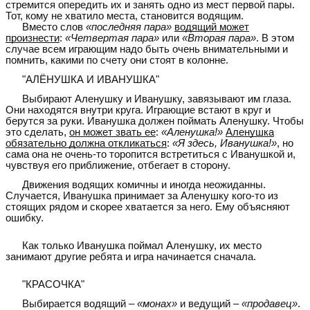
стремится опередить их и занять одно из мест первой пары.
Тот, кому не хватило места, становится водящим.
Вместо слов
«последняя пара»
водящий может
произнести
:
«Четвертая пара»
или
«Вторая пара»
. В этом
случае всем играющим надо быть очень внимательными и
помнить, какими по счету они стоят в колонне.
"АЛЁНУШКА И ИВАНУШКА"
Выбирают Аленушку и Иванушку, завязывают им глаза.
Они находятся внутри круга. Играющие встают в круг и
берутся за руки. Иванушка должен поймать Аленушку. Чтобы
это сделать,
он может звать ее
:
«Аленушка!»
Аленушка
обязательно должна откликаться
:
«Я здесь, Иванушка!»
, но
сама она не очень-то торопится встретиться с Иванушкой и,
чувствуя его приближение, отбегает в сторону.
Движения водящих комичны и иногда неожиданны.
Случается, Иванушка принимает за Аленушку кого-то из
стоящих рядом и скорее хватается за него. Ему объясняют
ошибку.
Как только Иванушка поймал Аленушку, их место
занимают другие ребята и игра начинается сначала.
"КРАСОЧКА"
Выбирается водящий –
«монах»
и ведущий –
«продавец»
.