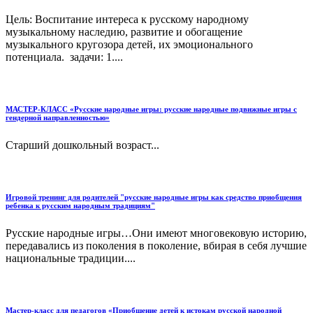
Цель: Воспитание интереса к русскому народному
музыкальному наследию, развитие и обогащение
музыкального кругозора детей, их эмоционального
потенциала. задачи: 1....
МАСТЕР-КЛАСС «Русские народные игры: русские народные подвижные игры с
гендерной направленностью»
Старший дошкольный возраст...
Игровой тренинг для родителей "русские народные игры как средство приобщения
ребенка к русским народным традициям"
Русские народные игры…Они имеют многовековую историю,
передавались из поколения в поколение, вбирая в себя лучшие
национальные традиции....
Мастер-класс для педагогов «Приобщение детей к истокам русской народной