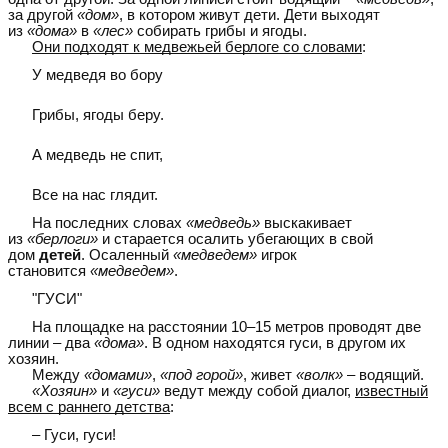
за другой
«дом»
, в котором живут дети. Дети выходят
из
«дома»
в
«лес»
собирать грибы и ягоды.
Они подходят к медвежьей берлоге со словами
:
У медведя во бору
Грибы, ягоды беру.
А медведь не спит,
Все на нас глядит.
На последних словах
«медведь»
выскакивает
из
«берлоги»
и старается осалить убегающих в свой
дом
детей
. Осаленный
«медведем»
игрок
становится
«медведем»
.
"ГУСИ"
На площадке на расстоянии 10–15 метров проводят две
линии – два
«дома»
. В одном находятся гуси, в другом их
хозяин.
Между
«домами»
,
«под горой»
, живет
«волк»
– водящий.
«Хозяин»
и
«гуси»
ведут между собой диалог,
известный
всем с раннего детства
:
– Гуси, гуси!