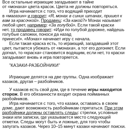
Все остальные играющие загадывают в тайне
от
«монаха»
цвета красок. Цвета не должны повторяться.
Игра начинается с того, что водящий приходит
в
«магазин»
и говорит
:
«Я, монах в синих штанах, пришел к
вам за красочкой»
.
Продавец
:
«За какой?»
Монах называет
любой цвет,
например
:
«За голубой»
. Если такой краски
нет,
то продавец говорит
: «Иди по голубой дорожке, найдешь
голубые сапожки, поноси да назад
принеси!».
«Монах»
начинает игру с начала.
Если такая краска есть, то играющий, загадавший этот
цвет, пытается убежать от
«монаха»
, а тот его догоняет. Если
догнал, то
«краска»
становится водящим, если нет, то краски
загадывают вновь и игра повторяется.
"КАЗАКИ-РАЗБОЙНИКИ"
Играющие делятся на две группы. Одна изображает
казаков, другая – разбойников.
У казаков есть свой дом, где в течение
игры находится
сторож
. В его обязанности входит охрана пойманных
разбойников.
Игра начинается с того, что казаки, оставаясь в своем
доме, дают возможность разбойникам спрятаться.
При этом
разбойники должны оставлять следы
: стрелки, условные
знаки или записки, где указывается место следующей
отметки. Следы могут быть и ложные, для того чтобы
запугать казаков. Через 10–15 минут казаки начинают поиски.