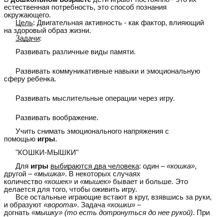
естественная потребность, это способ познания
окружающего.
Цель
: Двигательная активность - как фактор, влияющий
на здоровый образ жизни.
Задачи
:
Развивать различные виды памяти.
Развивать коммуникативные навыки и эмоциональную
сферу ребенка.
Развивать мыслительные операции через игру.
Развивать воображение.
Учить снимать эмоционального напряжения с
помощью
игры
.
"КОШКИ-МЫШКИ"
Для
игры
выбираются два человека
: один –
«кошка»
,
другой –
«мышка»
. В некоторых случаях
количество
«кошек»
и
«мышек»
бывает и больше. Это
делается для того, чтобы оживить игру.
Все остальные играющие встают в круг, взявшись за руки,
и образуют
«ворота»
. Задача
«кошки»
–
догнать
«мышку»
(то есть дотронуться до нее рукой)
. При