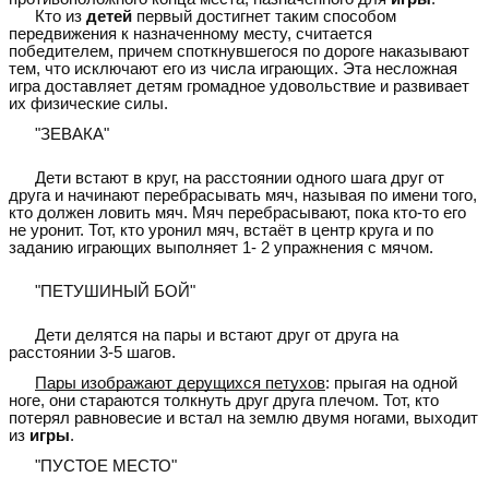
Кто из
детей
первый достигнет таким способом
передвижения к назначенному месту, считается
победителем, причем споткнувшегося по дороге наказывают
тем, что исключают его из числа играющих. Эта несложная
игра доставляет детям громадное удовольствие и развивает
их физические силы.
"ЗЕВАКА"
Дети встают в круг, на расстоянии одного шага друг от
друга и начинают перебрасывать мяч, называя по имени того,
кто должен ловить мяч. Мяч перебрасывают, пока кто-то его
не уронит. Тот, кто уронил мяч, встаёт в центр круга и по
заданию играющих выполняет 1- 2 упражнения с мячом.
"ПЕТУШИНЫЙ БОЙ"
Дети делятся на пары и встают друг от друга на
расстоянии 3-5 шагов.
Пары изображают дерущихся петухов
: прыгая на одной
ноге, они стараются толкнуть друг друга плечом. Тот, кто
потерял равновесие и встал на землю двумя ногами, выходит
из
игры
.
"ПУСТОЕ МЕСТО"