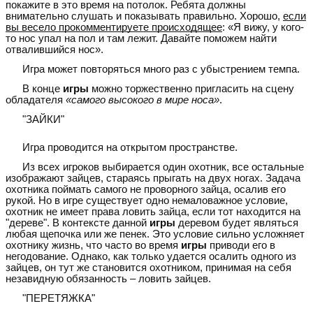
покажите в это время на потолок. Ребята должны
внимательно слушать и показывать правильно. Хорошо,
если
вы весело прокомментируете происходящее
: «Я вижу, у кого-
то нос упал на пол и там лежит. Давайте поможем найти
отвалившийся нос».
Игра может повторяться много раз с убыстрением темпа.
В конце
игры
можно торжественно пригласить на сцену
обладателя
«самого высокого в мире носа»
.
"ЗАЙКИ"
Игра проводится на открытом пространстве.
Из всех игроков выбирается один охотник, все остальные
изображают зайцев, стараясь прыгать на двух ногах. Задача
охотника поймать самого не проворного зайца, осалив его
рукой. Но в игре существует одно немаловажное условие,
охотник не имеет права ловить зайца, если тот находится на
"дереве". В контексте данной
игры
деревом будет являться
любая щепочка или же пенек. Это условие сильно усложняет
охотнику жизнь, что часто во время
игры
приводи его в
негодование. Однако, как только удается осалить одного из
зайцев, он тут же становится охотником, принимая на себя
незавидную обязанность – ловить зайцев.
"ПЕРЕТЯЖКА"