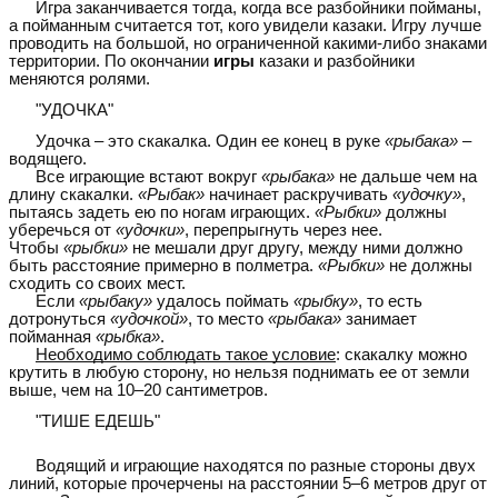
Игра заканчивается тогда, когда все разбойники пойманы,
а пойманным считается тот, кого увидели казаки. Игру лучше
проводить на большой, но ограниченной какими-либо знаками
территории. По окончании
игры
казаки и разбойники
меняются ролями.
"УДОЧКА"
Удочка – это скакалка. Один ее конец в руке
«рыбака»
–
водящего.
Все играющие встают вокруг
«рыбака»
не дальше чем на
длину скакалки.
«Рыбак»
начинает раскручивать
«удочку»
,
пытаясь задеть ею по ногам играющих.
«Рыбки»
должны
уберечься от
«удочки»
, перепрыгнуть через нее.
Чтобы
«рыбки»
не мешали друг другу, между ними должно
быть расстояние примерно в полметра.
«Рыбки»
не должны
сходить со своих мест.
Если
«рыбаку»
удалось поймать
«рыбку»
, то есть
дотронуться
«удочкой»
, то место
«рыбака»
занимает
пойманная
«рыбка»
.
Необходимо соблюдать такое условие
: скакалку можно
крутить в любую сторону, но нельзя поднимать ее от земли
выше, чем на 10–20 сантиметров.
"ТИШЕ ЕДЕШЬ"
Водящий и играющие находятся по разные стороны двух
линий, которые прочерчены на расстоянии 5–6 метров друг от