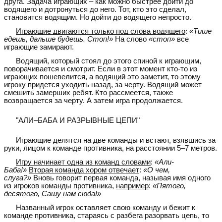
друга. Задача играющих – как можно быстрее дойти до
водящего и дотронуться до него. Тот, кто это сделал,
становится водящим. Но дойти до водящего непросто.
Играющие двигаются только под слова водящего
:
«Тише
едешь, дальше будешь. Стоп!»
На слово
«стоп»
все
играющие замирают.
Водящий, который стоял до этого спиной к играющим,
поворачивается и смотрит. Если в этот момент кто-то из
играющих пошевелится, а водящий это заметит, то этому
игроку придется уходить назад, за черту. Водящий может
смешить замерших ребят. Кто рассмеется, также
возвращается за черту. А затем игра продолжается.
"АЛИ–БАБА И РАЗРЫВНЫЕ ЦЕПИ"
Играющие делятся на две команды и встают, взявшись за
руки, лицом к команде противника, на расстоянии 5–7 метров.
Игру начинает одна из команд словами
:
«Али-
Баба!»
Вторая команда хором отвечает
:
«О чем,
слуга?»
Вновь говорит первая команда, называя имя одного
из игроков команды противника,
например
:
«Пятого,
десятого, Сашу нам сюда!»
Названный игрок оставляет свою команду и бежит к
команде противника, стараясь с разбега разорвать цепь, то