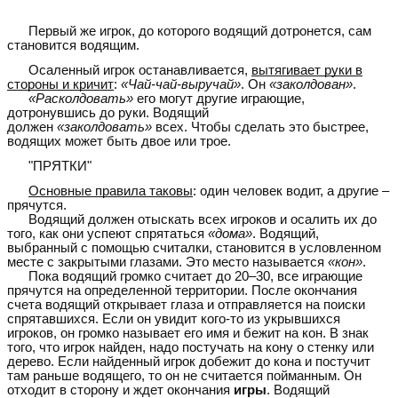
Первый же игрок, до которого водящий дотронется, сам
становится водящим.
Осаленный игрок останавливается,
вытягивает руки в
стороны и кричит
:
«Чай-чай-выручай»
. Он
«заколдован»
.
«Расколдовать»
его могут другие играющие,
дотронувшись до руки. Водящий
должен
«заколдовать»
всех. Чтобы сделать это быстрее,
водящих может быть двое или трое.
"ПРЯТКИ"
Основные правила таковы
: один человек водит, а другие –
прячутся.
Водящий должен отыскать всех игроков и осалить их до
того, как они успеют спрятаться
«дома»
. Водящий,
выбранный с помощью считалки, становится в условленном
месте с закрытыми глазами. Это место называется
«кон»
.
Пока водящий громко считает до 20–30, все играющие
прячутся на определенной территории. После окончания
счета водящий открывает глаза и отправляется на поиски
спрятавшихся. Если он увидит кого-то из укрывшихся
игроков, он громко называет его имя и бежит на кон. В знак
того, что игрок найден, надо постучать на кону о стенку или
дерево. Если найденный игрок добежит до кона и постучит
там раньше водящего, то он не считается пойманным. Он
отходит в сторону и ждет окончания
игры
. Водящий