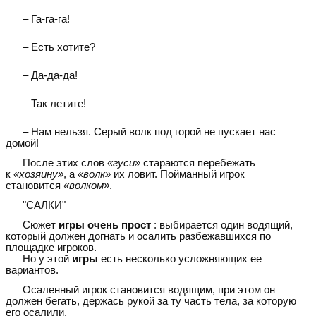
– Га-га-га!
– Есть хотите?
– Да-да-да!
– Так летите!
– Нам нельзя. Серый волк под горой не пускает нас
домой!
После этих слов
«гуси»
стараются перебежать
к
«хозяину»
, а
«волк»
их ловит. Пойманный игрок
становится
«волком»
.
"САЛКИ"
Сюжет
игры очень прост
: выбирается один водящий,
который должен догнать и осалить разбежавшихся по
площадке игроков.
Но у этой
игры
есть несколько усложняющих ее
вариантов.
Осаленный игрок становится водящим, при этом он
должен бегать, держась рукой за ту часть тела, за которую
его осалили.