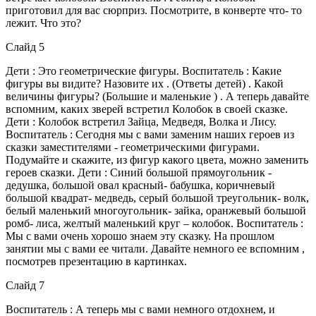
приготовил для вас сюрприз. Посмотрите, в конверте что- то
лежит. Что это?
Слайд 5
Дети : Это геометрические фигуры. Воспитатель : Какие
фигуры вы видите? Назовите их . (Ответы детей) . Какой
величины фигуры? (Большие и маленькие ) . А теперь давайте
вспомним, каких зверей встретил Колобок в своей сказке.
Дети : Колобок встретил Зайца, Медведя, Волка и Лису.
Воспитатель : Сегодня мы с вами заменим наших героев из
сказки заместителями - геометрическими фигурами.
Подумайте и скажите, из фигур какого цвета, можно заменить
героев сказки. Дети : Синий большой прямоугольник -
дедушка, большой овал красный- бабушка, коричневый
большой квадрат- медведь, серый большой треугольник- волк,
белый маленький многоугольник- зайка, оранжевый большой
ромб- лиса, желтый маленький круг – колобок. Воспитатель :
Мы с вами очень хорошо знаем эту сказку. На прошлом
занятии мы с вами ее читали. Давайте немного ее вспомним ,
посмотрев презентацию в картинках.
Слайд 7
Воспитатель : А теперь мы с вами немного отдохнем, и