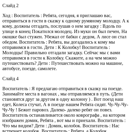
Слайд 2
Ход : Воспитатель : Ребята, сегодня, я приглашаю вас,
отправиться в гости в сказку к одному румяному молодцу. А к
кому, должны отгадать, послушав о нем загадку : Вдоль по
улице в конец Покатился молодец. Из муки он был печен, На
окошке был стужен. Убежал от бабки с дедом, А лисе он стал
обедом. Воспитатель : Ребята, вы догадались к кому мы
отправимся в гости. Дети : К Колобку! Воспитатель :
Молодцы! Правильно отгадали загадку. Сейчас мы с вами
отправимся в гости к Колобку. Скажите, а на чем можно
путешествовать? Дети : Путешествовать можно на машине,
автобусе, поезде, самолете.
Слайд 4
Воспитатель : Я предлагаю отправиться в сказку на поезде.
Занимайте места в вагонах , мы отправляемся в путь. (Дети
становятся друг за другом в одну колонну ) . Вот поезд наш
едет, Колеса стучат, А в поезде нашем Ребята сидят. Чу-Чу-Чу-
Чу-Чу ! Бежит паровоз. Далеко- далеко ребят он повез.
Воспитатель останавливается около коврографа , на котором
изображен домик, Ребята , вот мы и приехали. Воспитатель :
Что мы видим? Дети : Домик, колобок. Воспитатель : Нас
встречает колобок. Воспитатель : Ребята, а Колобок