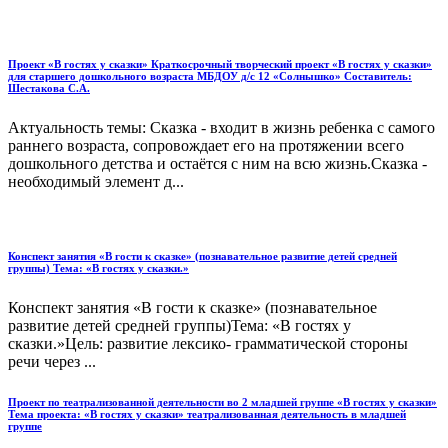
Проект «В гостях у сказки» Краткосрочный творческий проект «В гостях у сказки»
для старшего дошкольного возраста МБДОУ д/с 12 «Солнышко» Составитель:
Шестакова С.А.
Актуальность темы: Сказка - входит в жизнь ребенка с самого
раннего возраста, сопровождает его на протяжении всего
дошкольного детства и остаётся с ним на всю жизнь.Сказка -
необходимый элемент д...
Конспект занятия «В гости к сказке» (познавательное развитие детей средней
группы) Тема: «В гостях у сказки.»
Конспект занятия «В гости к сказке» (познавательное
развитие детей средней группы)Тема: «В гостях у
сказки.»Цель: развитие лексико- грамматической стороны
речи через ...
Проект по театрализованной деятельности во 2 младшей группе «В гостях у сказки»
Тема проекта: «В гостях у сказки» театрализованная деятельность в младшей
группе