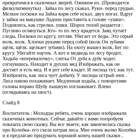
превратимся в сказочных зверей. Оживим их. (Проводится
физкультминутка) . Зайка по лесу скакал, Руки- перед грудью.
Мелкие поскоки на Зайка корм себе искал. двух ногах. Вдруг
у зайки на макушке Ладони приставить к голове «ушки».
Поднялись, как стрелки, ушки. Шорох тихий раздается :
Пугливо оглянуться. Кто- то по лесу крадется. Заяц путает
следы, Поскоки по кругу, петляя. Убегает от беды. Это серый
волк, волк. Хлопки руками перед собой (волк Он зубами
щёлк, щёлк. щелкает зубами). На охоту вышел волк, Бег по
кругу. Убегайте наутек. А вот и медведь по лесу бродит,
Ходьба «вперевалочку», слегка От дуба к дубу ходит.
согнувшись. Находит в дуплах мед Изображать, как он
достает и есть мед. И в рот себе кладет. И лисица тут, как тут.
Изобразить, как лиса чует добычу. У лисицы острый нюх .
Лиса павою похаживает, Медленная ходьба, с поворотами
головы вправо Шубу пышную поглаживает. Влево
(оглядываясь на хвост).
Слайд 8
Воспитатель : Молодцы ребята, очень хорошо изображали
сказочных животных. Сейчас давайте с вами попробуем
показать свою сказку. Вы все знаете, как закончилась сказка
про Колобка- его съела хитрая лиса. Мне очень жалко Колобка
и я предлагаю придумать хороший конец нашей сказки ,