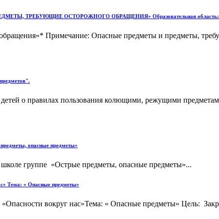
ЕДМЕТЫ, ТРЕБУЮЩИЕ ОСТОРОЖНОГО ОБРАЩЕНИЯ» Образовательная область: Соц
 обращения»* Примечание: Опасные предметы и предметы, треб
предметов".
 детей о правилах пользования колющими, режущими предметами
е предметы, опасные предметы»
 школе группе «Острые предметы, опасные предметы»...
нас» Тема: « Опасные предметы»
 «Опасности вокруг нас»Тема: « Опасные предметы» Цель: Закре