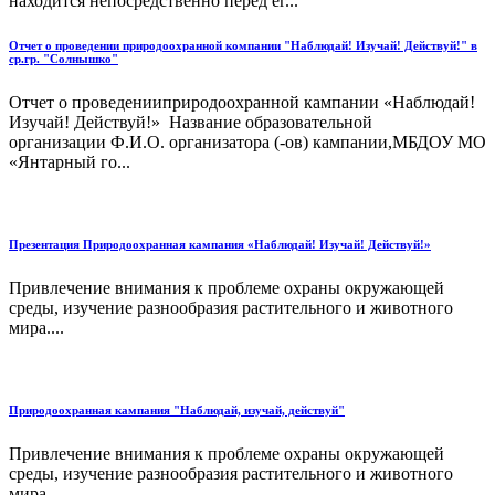
находится непосредственно перед ег...
Отчет о проведении природоохранной компании "Наблюдай! Изучай! Действуй!" в
ср.гр. "Солнышко"
Отчет о проведенииприродоохранной кампании «Наблюдай!
Изучай! Действуй!» Название образовательной
организации Ф.И.О. организатора (-ов) кампании,МБДОУ МО
«Янтарный го...
Презентация Природоохранная кампания «Наблюдай! Изучай! Действуй!»
Привлечение внимания к проблеме охраны окружающей
среды, изучение разнообразия растительного и животного
мира....
Природоохранная кампания "Наблюдай, изучай, действуй"
Привлечение внимания к проблеме охраны окружающей
среды, изучение разнообразия растительного и животного
мира....