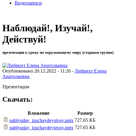
Видеозаписи
Наблюдай!, Изучай!,
Действуй!
презентация к уроку по окружающему миру (старшая группа)
Опубликовано 20.12.2022 - 11:26 -
Либрихт Елена
Анатольевна
Презентация
Скачать:
Вложение
Размер
727.65 КБ
nablyuday_izuchaydeystvuy.pptx
727.65 КБ
nablyuday_izuchaydeystvuy.pptx