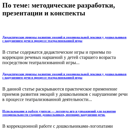
По теме: методические разработки,
презентации и конспекты
Дидактические приемы развития эмоций и эмоциональной лексики у дошкольников
с нарушением речи в процессе театрализованной игры
В статье содержатся дидактические игры и приемы по
коррекции речевых наршений у детей старшего возраста
посредством театрализованной игры...
Дидактические приемы развития эмоций и эмоциональной лексики у дошкольников
с нарушением речи в процессе театрализованной игры
В данной статье раскрываются практическое применение
приемов развития эмоций у дошкольников с нарушениме речи
в процессе театрализованной деятельности...
Использование в работе учителя — логопеда игр и упражнений для развития
эмоциональности старших дошкольников, имеющих нарушения речи.
В коррекционной работе с дошкольниками-логопатами