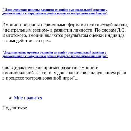
" Дидактические приемы развития эмоций и эмоциональной лексики у
дошкольников с нарушением речи в процессе театрализованной игры"
Эмоции признаны первичными формами психической жизни,
«центральным звеном» в развитии личности. По словам Л.С.
Выготского, эмоции являются результатом оценки индивида
взаимодействия со сре...
"Дидактические приемы развития эмоций и эмоциональной лексики у
дошкольников с нарушением речи в процессе театрализованной игры"
quot;Дидактические приемы развития эмоций и
эмоциональной лексики у дошкольников с нарушением речи
в процессе театрализованной игры"...
Мне нравится
Поделиться: