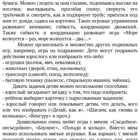
бумаги. Можно следить за ним глазами, поднимаясь высоко на
носочки; выглядывать, прогибая спину; свернуть его
трубочкой и смотреть, как в подзорную трубу; прятаться под
ним от дождя, садясь на корточки. Такие игровые упражнения
развивают внимание, гибкость, координацию движений.
Также гибкость и координацию развивает игра «Море
волнуется – раз, море волнуется – два…»
Можно организовать и множество других подвижных
игр, например, игра на подражание. Дети могут подражать
действиям взрослого или изображать что-либо:
- игрушки (волчок, мяч, неваляшку);
- животных (зверей, птиц, насекомых);
- транспорт (самолёт, поезд, велосипед);
- бытовую технику (пылесос, стиральную машину, чайник).
Давать задания детям можно несколькими способами:
- взрослый загадывает загадку о том, что надо изобразить;
- ребёнок выбирает карточку с нарисованным заданием;
- взрослый говорит или показывает детям, что делать, кого
или что изображать («Делай, как я», «Шагаем, как гномы и
великаны», «Кенгуру» и проч.).
Дошкольники очень любят игры с мячом: «Съедобное-
несъедобное», «Боулинг», «Попади в кольцо». Вместо мяча
можно использовать мягкие игрушки. Как вариант, с мягкой
игрушкой можно играть под музыку; по хлопку или, когда