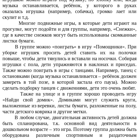
музыка останавливается, ребёнок, у которого в руках
оказалась игрушка (например, собачка), громко лает или
скулит и т.д.
Многие подвижные игры, в которые дети играют на
прогулке, могут подойти и для группы, например, «Снежки»,
где в качестве снежков могут быть использованы скомканные
листки бумаги.
В группе можно «поиграть» в игру «Помощники». При
уборке игрушек просить детей ставить их на полочки
повыше, чтобы дети тянулись и вставали на носочки. Собирая
игрушки с пола, дети упражняются в наклонах и приседах.
Также можно поиграть в игры с танцами. Например, танец с
остановками (когда музыка останавливается – ребёнок должен
замереть в той позе, в которой застала его пауза). Можно
сделать подборку танцев с движениями, дети это очень любят.
Также на улице и в группе хорошо проводить игру
«Найди свой домик». Домиками могут служить круги,
выложенные из веревки, листы бумаги, разложенные на полу,
части детского коврика и другие метки.
В любом случае, двигательная активность детей должна
быть спланирована, т.к. основной вид деятельности в
дошкольном возрасте – это игра. Поэтому группа должна быть
оборудована различным спортивным и раздаточным