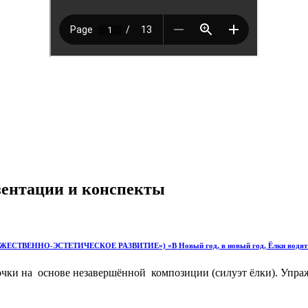
езентации и конспекты
ВЕННО-ЭСТЕТИЧЕСКОЕ РАЗВИТИЕ») «В Новый год, в новый год, Ёлки водят 
ёлочки на основе незавершённой композиции (силуэт ёлки). Упр