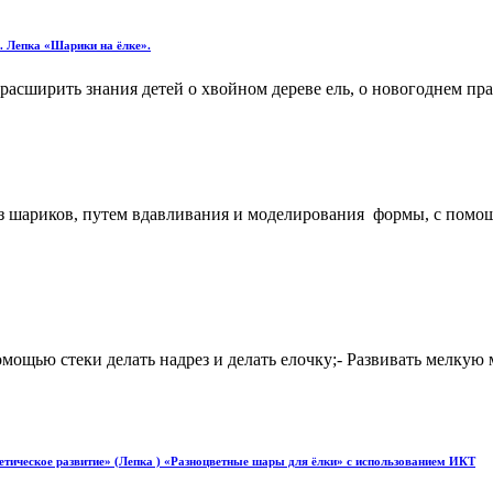
. Лепка «Шарики на ёлке».
сширить знания детей о хвойном дереве ель, о новогоднем праз
з шариков, путем вдавливания и моделирования формы, с помощ
омощью стеки делать надрез и делать елочку;- Развивать мелкую
етическое развитие» (Лепка ) «Разноцветные шары для ёлки» с использованием ИКТ