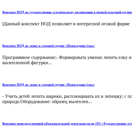
Конспект НОД по художественно-эстетическому воспитанию в первой младшей группе
lДанный конспект НОД позволяет в интересной иговой форме ра
Конспект НОД по лепке в старшей группе «Новогодняя ёлка»
Программное содержание:- Формировать умение лепить елку и
вылепленной фигурки...
Конспект НОД по лепке в старшей группе «Новогодняя ёлка»
- Учить детей лепить шарики, расплющивать их в лепешку; с п
природе.Оборудование: образец вылеплен...
Конспект непосредственной образовательной деятельности по ОО «Художественно-эст