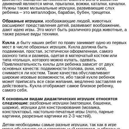
движений являются мячи, прыгалки, вожжи, каталки, качалки.
Нужны также музыкальные игрушки, развивающие слух
ребенка – это металлофон, барабан, бубен, трещетки.
Образные игрушки
, изображающие людей, животных
расширяют представления детей, развивают воображение,
дают идею игры. Это могут быть различного рода животные, а
также разные виды техники.
Кукла
,в быту наших ребят по праву занимает одно из первых
мест в числе образных игрушек. Кукла должна быть
подвижная, простая, эстетически оформленная, самого
разного типа и размера, одетая в матерчатый костюм или
типа «голыш», которого можно купать, одевать.
Привлекательность куклы для ребенка зависит от двух
основных качеств: подвижности (голова, руки, ноги),
снимается ли костюм. Такие качества обуславливают
широкие игровые возможности, ибо такой кукле ребенок
может приписать все свои желания, медленно заставляя ее
действовать. Кукла отображает самое близкое ребенку,
самого себя.
К основным видам дидактических игрушек относятся
следующие
: разборные игрушки (матрешки, башенки,
шарики), игрушки для конструирования (мозаика,
конструкторы), настольно-печатные игры (лото, парные
картинки, разрезные картинки из 2-3 частей).
Детям необходимы самые разные игрушки, так как в игре
могут объединяться и строительный материал, и образные