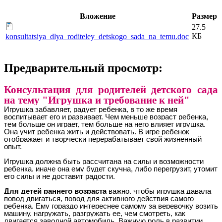
Вложение
Размер
27.5
КБ
konsultatsiya_dlya_roditeley_detskogo_sada_na_temu.doc
Предварительный просмотр:
Консультация для родителей детского сада
на тему "Игрушка и требование к ней"
Игрушка забавляет, радует ребенка, в то же время
воспитывает его и развивает. Чем меньше возраст ребенка,
тем больше он играет, тем больше на него влияет игрушка.
Она учит ребенка жить и действовать. В игре ребенок
отображает и творчески перерабатывает свой жизненный
опыт.
Игрушка должна быть рассчитана на силы и возможности
ребенка, иначе она ему будет скучна, либо перегрузит, утомит
его силы и не доставит радости.
Для детей раннего возраста
важно, чтобы игрушка давала
повод двигаться, повод для активного действия самого
ребенка. Ему гораздо интереснее самому за веревочку возить
машину, нагружать, разгружать ее, чем смотреть, как
двигается заводной автомобиль. Важную роль в развитии