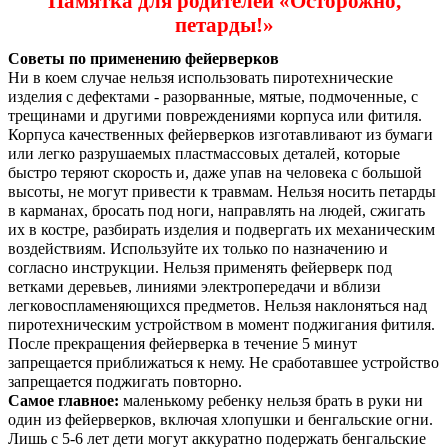
Памятка для родителей «Осторожно,
петарды!»
Советы по применению фейерверков
Ни в коем случае нельзя использовать пиротехнические
изделия с дефектами - разорванные, мятые, подмоченные, с
трещинами и другими повреждениями корпуса или фитиля.
Корпуса качественных фейерверков изготавливают из бумаги
или легко разрушаемых пластмассовых деталей, которые
быстро теряют скорость и, даже упав на человека с большой
высоты, не могут привести к травмам. Нельзя носить петарды
в карманах, бросать под ноги, направлять на людей, сжигать
их в костре, разбирать изделия и подвергать их механическим
воздействиям. Используйте их только по назначению и
согласно инструкции. Нельзя применять фейерверк под
ветками деревьев, линиями электропередачи и вблизи
легковоспламеняющихся предметов. Нельзя наклоняться над
пиротехническим устройством в момент поджигания фитиля.
После прекращения фейерверка в течение 5 минут
запрещается приближаться к нему. Не сработавшее устройство
запрещается поджигать повторно.
Самое главное:
маленькому ребенку нельзя брать в руки ни
один из фейерверков, включая хлопушки и бенгальские огни.
Лишь с 5-6 лет дети могут аккуратно подержать бенгальские