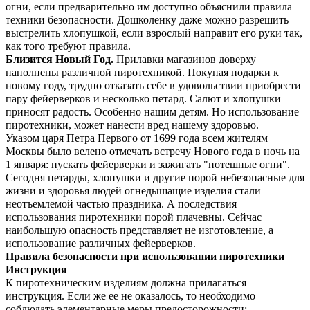
огни, если предварительно им доступно объяснили правила
техники безопасности. Дошколенку даже можно разрешить
выстрелить хлопушкой, если взрослый направит его руки так,
как того требуют правила.
Близится Новый Год.
Прилавки магазинов доверху
наполнены различной пиротехникой. Покупая подарки к
новому году, трудно отказать себе в удовольствии приобрести
пару фейерверков и несколько петард. Салют и хлопушки
приносят радость. Особенно нашим детям. Но использование
пиротехники, может нанести вред нашему здоровью.
Указом царя Петра Первого от 1699 года всем жителям
Москвы было велено отмечать встречу Нового года в ночь на
1 января: пускать фейерверки и зажигать "потешные огни".
Сегодня петарды, хлопушки и другие порой небезопасные для
жизни и здоровья людей огнедышащие изделия стали
неотъемлемой частью праздника. А последствия
использования пиротехники порой плачевны. Сейчас
наибольшую опасность представляет не изготовление, а
использование различных фейерверков.
Правила безопасности при использовании пиротехники
Инструкция
К пиротехническим изделиям должна прилагаться
инструкция. Если же ее не оказалось, то необходимо
соблюдать элементарные меры предосторожности: