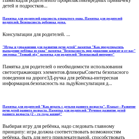
Памяткадля родителейпо профилактикевредных привычеку
детей и подростков...
Памятка для родителей опасность открытого окна. Памятка для родителей
водителей. Безопасность ребенока дома.
Консультации для родителей. ...
"Игры и упражнения для развития речи детей" памятки "Как предотвратить
выпадение ребёнка из окна" памятка "Безопасность при движении зависит и от вас"
листовка "Тонкий лёд" памятка для родителей "Безопасный интернет"
Памятка для родителей о необходимости использования
светоотражающих элементов.фликерыСоветы безопасного
поведения на дороге3Д-ручка для ребёнка-интересная
информация.безопасность на льдуКонсультация д...
Памятка для родителей "Как играть с детьми раннего возраста". Плакат - Развитие
речи детей раннего возраста. Памятка для родителей "Речевое развитие детей
раннего возраста (2 – го года жизни)"
Выбирая игру для ребёнка, надо следовать главному
принципу: игра должна соответствовать возможностям
ребёнка, быть для него привлекательной, способствовать