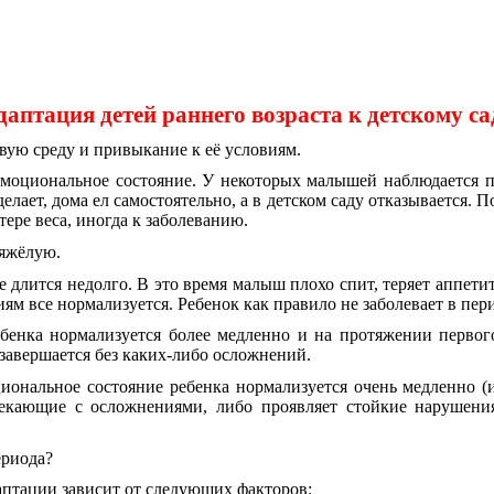
даптация детей раннего возраста к детскому са
вую среду и привыкание к её условиям.
, эмоциональное состояние. У некоторых малышей наблюдается
делает, дома ел самостоятельно, а в детском саду отказывается.
ере веса, иногда к заболеванию.
тяжёлую.
длится недолго. В это время малыш плохо спит, теряет аппетит,
ям все нормализуется. Ребенок как правило не заболевает в пер
бенка нормализуется более медленно и на протяжении первого
завершается без каких-либо осложнений.
иональное состояние ребенка нормализуется очень медленно (и
текающие с осложнениями, либо проявляет стойкие нарушения
ериода?
аптации зависит от следующих факторов: