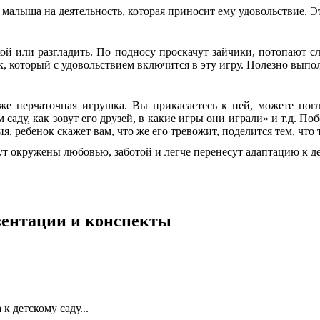
лыша на деятельность, которая приносит ему удовольствие. Это
ой или разгладить. По подносу проскачут зайчики, потопают сл
к, который с удовольствием включится в эту игру. Полезно выпо
оже перчаточная игрушка. Вы прикасаетесь к ней, можете пог
 саду, как зовут его друзей, в какие игры они играли» и т.д. П
, ребенок скажет вам, что же его тревожит, поделится тем, что 
т окружены любовью, заботой и легче перенесут адаптацию к де
езентации и конспекты
к детскому саду...