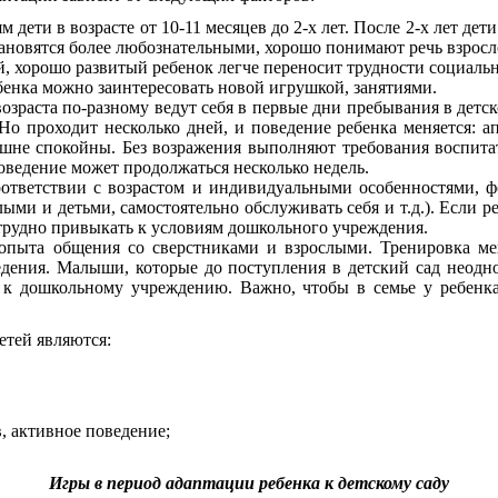
 дети в возрасте от 10-11 месяцев до 2-х лет. После 2-х лет де
становятся более любознательными, хорошо понимают речь взросл
й, хорошо развитый ребенок легче переносит трудности социаль
бенка можно заинтересовать новой игрушкой, занятиями.
зраста по-разному ведут себя в первые дни пребывания в детско
о проходит несколько дней, и поведение ребенка меняется: ап
шне спокойны. Без возражения выполняют требования воспитат
поведение может продолжаться несколько недель.
оответствии с возрастом и индивидуальными особенностями, 
лыми и детьми, самостоятельно обслуживать себя и т.д.). Если р
ь трудно привыкать к условиям дошкольного учреждения.
опыта общения со сверстниками и взрослыми. Тренировка мех
едения. Малыши, которые до поступления в детский сад неодн
ют к дошкольному учреждению. Важно, чтобы в семье у ребен
етей являются:
 активное поведение;
Игры в период адаптации ребенка к детскому саду