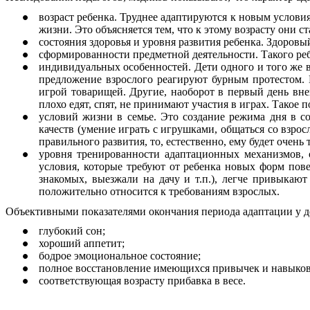
возраст ребенка. Труднее адаптируются к новым условиям
жизни. Это объясняется тем, что к этому возрасту они 
состояния здоровья и уровня развития ребенка. Здоровы
сформированности предметной деятельности. Такого ре
индивидуальных особенностей. Дети одного и того же во
предложение взрослого реагируют бурным протестом. Н
игрой товарищей. Другие, наоборот в первый день вне
плохо едят, спят, не принимают участия в играх. Такое 
условий жизни в семье. Это создание режима дня в с
качеств (умение играть с игрушками, общаться со взрос
правильного развития, то, естественно, ему будет очен
уровня тренированности адаптационных механизмов, 
условия, которые требуют от ребенка новых форм пов
знакомых, выезжали на дачу и т.п.), легче привыка
положительно относится к требованиям взрослых.
Объективными показателями окончания периода адаптации у д
глубокий сон;
хороший аппетит;
бодрое эмоциональное состояние;
полное восстановление имеющихся привычек и навыков,
соответствующая возрасту прибавка в весе.