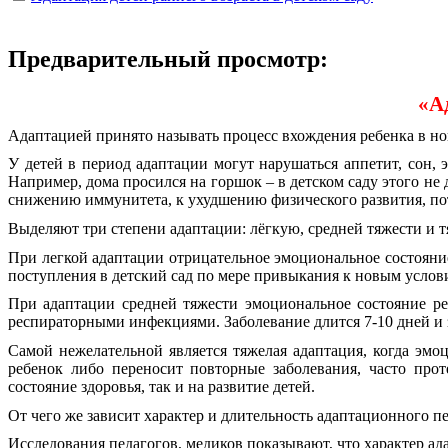
Предварительный просмотр:
«А
Адаптацией принято называть процесс вхождения ребенка в но
У детей в период адаптации могут нарушаться аппетит, сон
Например, дома просился на горшок – в детском саду этого не 
снижению иммунитета, к ухудшению физического развития, пот
Выделяют три степени адаптации: лёгкую, средней тяжести и 
При легкой адаптации отрицательное эмоциональное состояние 
поступления в детский сад по мере привыкания к новым услови
При адаптации средней тяжести эмоциональное состояние ре
респираторными инфекциями. Заболевание длится 7-10 дней и 
Самой нежелательной является тяжелая адаптация, когда эмоц
ребенок либо переносит повторные заболевания, часто про
состояние здоровья, так и на развитие детей.
От чего же зависит характер и длительность адаптационного п
Исследования педагогов, медиков показывают, что характер ад