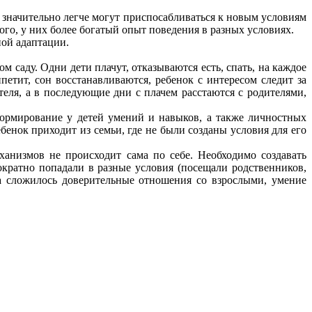
ти значительно легче могут приспосабливаться к новым условиям
ого, у них более богатый опыт поведения в разных условиях.
ной адаптации.
м саду. Одни дети плачут, отказываются есть, спать, на каждое
петит, сон восстанавливаются, ребенок с интересом следит за
еля, а в последующие дни с плачем расстаются с родителями,
формирование у детей умений и навыков, а также личностных
ебенок приходит из семьи, где не были созданы условия для его
анизмов не происходит сама по себе. Необходимо создавать
ократно попадали в разные условия (посещали родственников,
ка сложилось доверительные отношения со взрослыми, умение