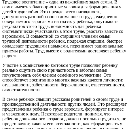
Трудовое воспитание – одна из важнейших задач семьи. В
семье имеются благоприятные условия для формирования у
детей трудолюбия. Это прежде всего наглядность,
доступность разнообразного домашнего труда, ежедневно
совершаемого взрослыми на глазах у ребенка, ощутимость
результатов этого труда, возможность для ребенка
систематически участвовать в этом труде, работать вместе со
взрослыми. В совместной со старшими членами семьи
трудовой деятельности ребенок, подражая старшим, быстрее
овладевает трудовыми навыками, перенимает рациональные
приемы работы. Труд вместе с родителями доставляет ребенку
радость.
Участие в хозяйственно-бытовом труде позволяет ребенку
реально ощутить свою причастность к заботам семьи,
почувствовать себя членом семейного коллектива. Это
способствует воспитанию многих важных качеств личности:
отзывчивости, заботливости, бережливости, ответственности,
самостоятельности.
В семье ребенок слышит рассказы родителей о своем труде и
производственной деятельности других людей. Это расширяет
представления ребенка о труде взрослых, формирует интерес
и уважение к нему. Некоторые родители, понимая, что
ребенок дошкольного возраста должен посильно трудиться, не
представляют, каковы его возможности, как сформировать у
него трудовые навыки, как сделать выполнение им трудовых