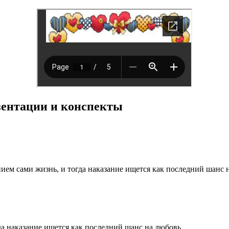
езентации и конспекты
ием сами жизнь, и тогда наказание ищется как последний шанс н
а наказание ищется как последний шанс на любовь....