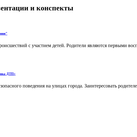
езентации и конспекты
ения"
роисшествий с участием детей. Родители являются первыми восп
ктика ДТП»
опасного поведения на улицах города. Заинтересовать родителей