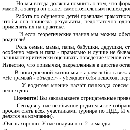
Но мы всегда должны помнить о том, что формиров
мамой, а завтра он станет самостоятельным пешеходо
Работа по обучению детей правилам грамотного и б
чтобы она принесла результаты, недостаточно одн
применять их на практике.
И если теоретические знания мы можем обеспечит
родители!
Роль семьи, мамы, папы, бабушки, дедушки, старши
особенно мама и папа - правильно и лучше не бывае
начинают критически оценивать поведение членов се
Известно, что привычки, закрепленные в детстве оста
В повседневной жизни мы стараемся быть вежливым
«Не трамвай - объедет» - убеждает себя пешеход, пе
У водителя мнение насчёт пешехода совсем друго
пешеходов.
Помните!
Вы закладываете отрицательные привы
Сегодня у нас необычное родительское собрание. 
просим стать всех участниками турнира по ПДД. И ч
делятся на компании).
-Очень хорошо. У нас получилось 2 команды.