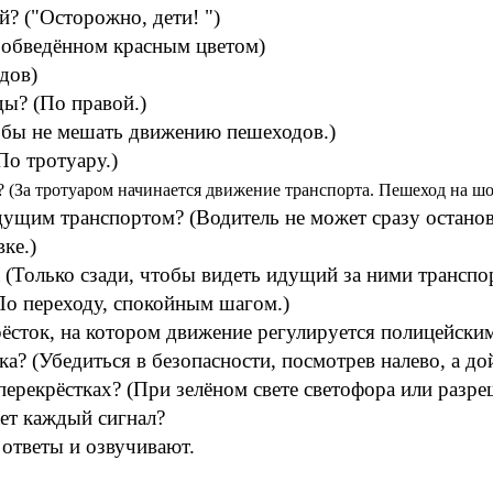
й? ("Осторожно, дети! ")
 обведённом красным цветом)
дов)
ды? (По правой.)
обы не мешать движению пешеходов.)
По тротуару.)
? (За тротуаром начинается движение транспорта. Пешеход на шо
ущим транспортом? (Водитель не может сразу остановит
ке.)
(Только сзади, чтобы видеть идущий за ними транспор
По переходу, спокойным шагом.)
рёсток, на котором движение регулируется полицейски
ка? (Убедиться в безопасности, посмотрев налево, а до
перекрёстках? (При зелёном свете светофора или разр
ает каждый сигнал?
ответы и озвучивают.