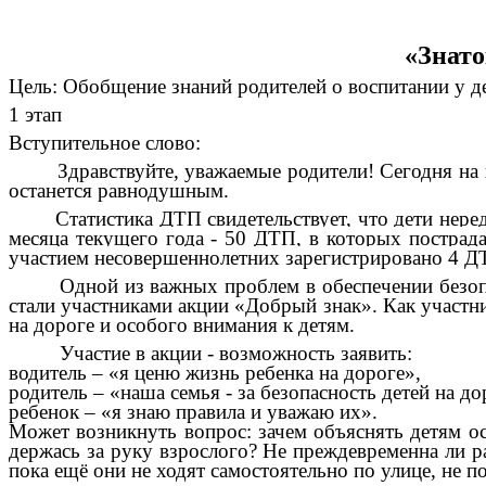
«Знато
Цель: Обобщение знаний родителей о воспитании у де
1 этап
Вступительное слово:
Здравствуйте, уважаемые родители! Сегодня на наш
останется равнодушным.
Статистика ДТП свидетельствует, что дети нередко
месяца текущего года - 50 ДТП, в которых пострад
участием несовершеннолетних зарегистрировано 4 ДТ
Одной из важных проблем в обеспечении безопас
стали участниками акции «Добрый знак». Как участн
на дороге и особого внимания к детям.
Участие в акции - возможность заявить:
водитель – «я ценю жизнь ребенка на дороге»,
родитель – «наша семья - за безопасность детей на до
ребенок – «я знаю правила и уважаю их».
Может возникнуть вопрос: зачем объяснять детям ос
держась за руку взрослого? Не преждевременна ли р
пока ещё они не ходят самостоятельно по улице, не 