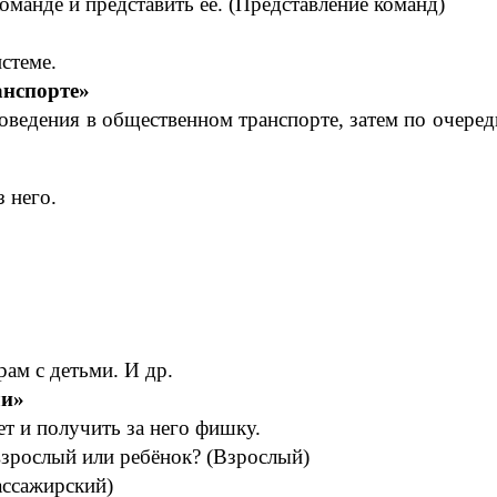
манде и представить ее. (Представление команд)
стеме.
анспорте»
оведения в общественном транспорте, затем по очере
 него.
ам с детьми. И др.
ли»
т и получить за него фишку.
взрослый или ребёнок? (Взрослый)
ассажирский)