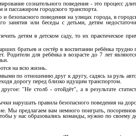
ание сознательного поведения - это процесс длител
м и пассажиром городского транспорта.
езопасного поведения на улицах города, в городском
ого занятия или беседы с детьми, детям недостаточ
ь детям в детском саду, то их практическое прим
х братьев и сестёр в воспитании ребёнка трудно пер
т. Родители для ребёнка в возрасте до 7 лет являютс
мьи.
ются на всю жизнь.
и по отношению друг к другу, садясь за руль автом
реходя дорогу перед близко идущим транспортом.
е: "Не столб - отойдёт", а в результате статист
чки нарушать правила безопасного поведения на доро
Мы предлагаем вам немного поиграть, посоревнова
тобы у нас образовались команды, нужно по своему 