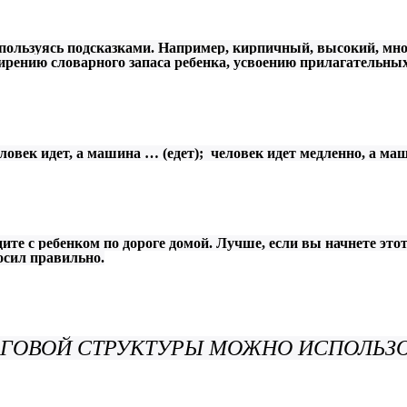
пользуясь подсказками. Например, кирпичный, высокий, мног
сширению словарного запаса ребенка, усвоению прилагательных
еловек идет, а машина … (едет); человек идет медленно, а ма
дите с ребенком по дороге домой. Лучше, если вы начнете это
осил правильно.
ГОВОЙ СТРУКТУРЫ МОЖНО ИСПОЛЬЗ