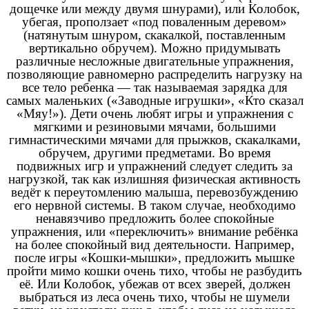
дощечке или между двумя шнурами), или Колобок,
убегая, проползает «под поваленным деревом»
(натянутым шнуром, скакалкой, поставленным
вертикально обручем). Можно придумывать
различные несложные двигательные упражнения,
позволяющие равномерно распределить нагрузку на
все тело ребенка — так называемая зарядка для
самых маленьких («Заводные игрушки», «Кто сказал
«Мяу!»). Дети очень любят игры и упражнения с
мягкими и резиновыми мячами, большими
гимнастическими мячами для прыжков, скакалками,
обручем, другими предметами. Во время
подвижных игр и упражнений следует следить за
нагрузкой, так как излишняя физическая активность
ведёт к переутомлению малыша, перевозбуждению
его нервной системы. В таком случае, необходимо
ненавязчиво предложить более спокойные
упражнения, или «переключить» внимание ребёнка
на более спокойный вид деятельности. Например,
после игры «Кошки-мышки», предложить мышке
пройти мимо кошки очень тихо, чтобы не разбудить
её. Или Колобок, убежав от всех зверей, должен
выбраться из леса очень тихо, чтобы не шумели