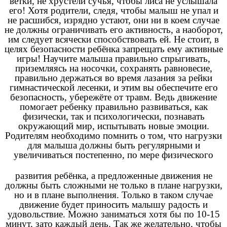
ветки, не хрустели сучья, чтобы лиса не услышала
его! Хотя родители, следя, чтобы малыш не упал и
не расшибся, изрядно устают, они ни в коем случае
не должны ограничивать его активность, а наоборот,
им следует всячески способствовать ей. Не стоит, в
целях безопасности ребёнка запрещать ему активные
игры! Научите малыша правильно спрыгивать,
приземляясь на носочки, сохранять равновесие,
правильно держаться во время лазания за рейки
гимнастической лесенки, и этим вы обеспечите его
безопасность, убережёте от травм. Ведь движение
помогает ребенку правильно развиваться, как
физически, так и психологически, познавать
окружающий мир, испытывать новые эмоции.
Родителям необходимо помнить о том, что нагрузки
для малыша должны быть регулярными и
увеличиваться постепенно, по мере физического
развития ребёнка, а предложенные движения не
должны быть сложными не только в плане нагрузки,
но и в плане выполнения. Только в таком случае
движение будет приносить малышу радость и
удовольствие. Можно заниматься хотя бы по 10-15
минут, зато каждый день. Так же желательно, чтобы