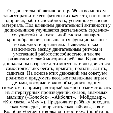
От двигательной активности ребёнка во многом
зависят развитие его физических качеств, состояние
здоровья, работоспособность, успешное усвоение
материала. Под влиянием двигательной активности у
дошкольников улучшается деятельность сердечно-
сосудистой и дыхательной систем, аппарата
кровообращения, повышаются функциональные
возможности организма. Выявлена также
зависимость между двигательным ритмом и
умственной работоспособностью, а так же
развитием мелкой моторики ребёнка. В раннем
дошкольном возрасте дети могут активно двигаться
самостоятельно: бегать, прыгать, ползать, лазить,
садиться! На основе этих движений мы советуем
родителям придумать весёлые подвижные игры с
детьми, которые можно объединить одним
сюжетом, например, который можно позаимствовать
из литературных произведений, сказок, знакомых
малышу («Колобок», «Айболит», «Мойдодыр»,
«Кто сказал «Мяу!»). Предложите ребёнку походить
«как медведь», попрыгать «как зайчик», а вот
Колобок убегает от волка «по мостику» (пройти по