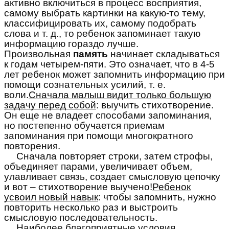
активно включиться в процесс восприятия,
самому выбрать картинки на какую-то тему,
классифицировать их, самому подобрать
слова и т. д., то ребенок запоминает такую
информацию гораздо лучше.
Произвольная
память
начинает складываться
к годам четырем-пяти. Это означает, что в 4-5
лет ребенок может запомнить информацию при
помощи сознательных усилий, т. е.
воли.
Сначала малыш видит только большую
задачу перед собой
: выучить стихотворение.
Он еще не владеет способами запоминания,
но постепенно обучается приемам
запоминания при помощи многократного
повторения.
Сначала повторяет строки, затем строфы,
объединяет парами, увеличивает объем,
улавливает связь, создает смысловую цепочку
и вот – стихотворение выучено!
Ребенок
усвоил новый навык
: чтобы запомнить, нужно
повторить несколько раз и выстроить
смысловую последовательность.
Наиболее благоприятные условия