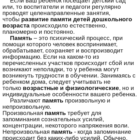
Если ваш ребенок посещает детский сад
или, то воспитатели и педагоги регулярно
проводят целенаправленные занятия,
чтобы
развитие памяти детей дошкольного
возраста
происходило естественно,
планомерно и постоянно.
Память
– это психический процесс, при
помощи которого человек воспринимает,
обрабатывает, сохраняет и воспроизводит
информацию. Если на каком-то из
перечисленных участков происходит сбой или
возникают неполадки, то у ребенка могут
возникнуть трудности в обучении. Занимаясь с
ребенком дома, следует учитывать не
только
возрастные и физиологические
, но и
индивидуальные особенности вашего ребенка.
Различают
память
произвольную и
непроизвольную.
Произвольная
память
требует для
запоминания сознательных усилий,
концентрации, некоторого напряжения воли.
Непроизвольная
память
- когда запоминание
происходит без каких-либо усилий. Обычно,