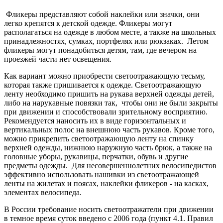
Фликеры представляют собой наклейки или значки, они
легко крепятся к детской одежде. Фликеры могут
располагаться на одежде в любом месте, а также на школьных
принадлежностях, сумках, портфелях или рюкзаках. Летом
фликеры могут понадобиться детям, там, где вечером на
проезжей части нет освещения.
Как вариант можно приобрести светоотражающую тесьму,
которая также пришивается к одежде. Светоотражающую
ленту необходимо пришить на рукава верхней одежды детей,
либо на нарукавные повязки так, чтобы они не были закрыты
при движении и способствовали зрительному восприятию.
Рекомендуется наносить их в виде горизонтальных и
вертикальных полос на внешнюю часть рукавов. Кроме того,
можно прикрепить светоотражающую ленту на спинку
верхней одежды, нижнюю наружную часть брюк, а также на
головные уборы, рукавицы, перчатки, обувь и другие
предметы одежды. Для несовершеннолетних велосипедистов
эффективно использовать нашивки из светоотражающей
ленты на жилетах и поясах, наклейки фликеров - на касках,
элементах велосипеда.
В России требование носить светоотражатели при движении
в темное время суток введено с 2006 года (пункт 4.1. Правил