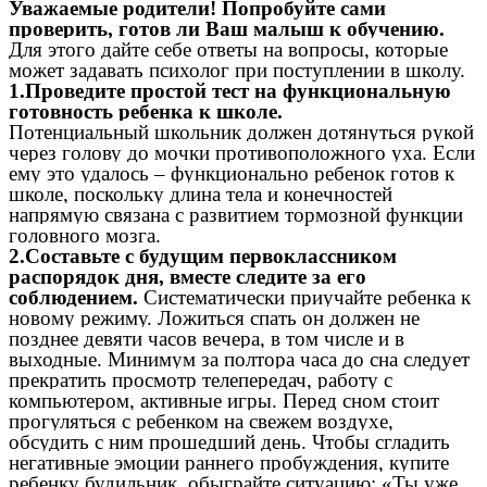
Уважаемые родители! Попробуйте сами
проверить, готов ли Ваш малыш к обучению.
Для этого дайте себе ответы на вопросы, которые
может задавать психолог при поступлении в школу.
1.Проведите простой тест на функциональную
готовность ребенка к школе.
Потенциальный школьник должен дотянуться рукой
через голову до мочки противоположного уха. Если
ему это удалось – функционально ребенок готов к
школе, поскольку длина тела и конечностей
напрямую связана с развитием тормозной функции
головного мозга.
2.Составьте с будущим первоклассником
распорядок дня, вместе следите за его
соблюдением.
Систематически приучайте ребенка к
новому режиму. Ложиться спать он должен не
позднее девяти часов вечера, в том числе и в
выходные. Минимум за полтора часа до сна следует
прекратить просмотр телепередач, работу с
компьютером, активные игры. Перед сном стоит
прогуляться с ребенком на свежем воздухе,
обсудить с ним прошедший день. Чтобы сгладить
негативные эмоции раннего пробуждения, купите
ребенку будильник, обыграйте ситуацию: «Ты уже