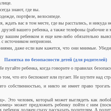
улице.
егда знают, где вы.
ежде, портфеле, велосипеде.
ждать вас в том месте, где вы расстались, и никуда н
рузей вашего ребенка, а также телефоны (рабочие и 
ашим ребенком и еще кем-либо обязательно выяснит
 с источником неприязни.
ми, даже если вам кажется, что они мнимые. Убедите
Памятка по безопасности детей (для родителей)
Не пугайте ребенка, когда говорите о правилах безопас
 том, что его беспокоит или пугает. Не шутите над стр
 его собственностью, и никто не имеет право трогат
ц». Это человек, который может выглядеть как любо
комец» может предложить ребенку пойти с ним (посм
ях ребенок должен сразу рассказать родителям. А ро