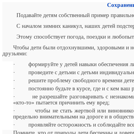
Сохранени
Подавайте детям собственный пример правильно
С началом зимних каникул, наших детей подстер
Этому способствует погода, поездки и любопытс
Чтобы дети были отдохнувшими, здоровыми и не
друзьями:
· формируйте у детей навыки обеспечения ли
· проведите с детьми с детьми индивидуальны
· решите проблему свободного времени дете
· постоянно будьте в курсе, где и с кем ваш р
· не разрешайте разговаривать с незнакомыми 
«кто-то» пытается причинить ему вред;
· чтобы не стать жертвой или виновником д
предельно внимательными на дороге и в обществ
· проявляйте осторожность и соблюдайте все т
Помните, что от природы дети беспечны и довер