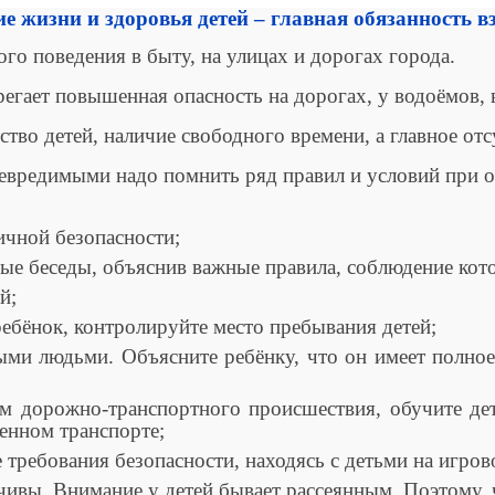
е жизни и здоровья детей – главная обязанность вз
го поведения в быту, на улицах и дорогах города.
егает повышенная опасность на дорогах, у водоёмов, в
тво детей, наличие свободного времени, а главное от
вредимыми надо помнить ряд правил и условий при ор
чной безопасности;
е беседы, объяснив важные правила, соблюдение кот
й;
ебёнок, контролируйте место пребывания детей;
людьми. Объясните ребёнку, что он имеет полное пр
орожно-транспортного происшествия, обучите дете
енном транспорте;
ребования безопасности, находясь с детьми на игров
чивы. Внимание у детей бывает рассеянным. Поэтому,