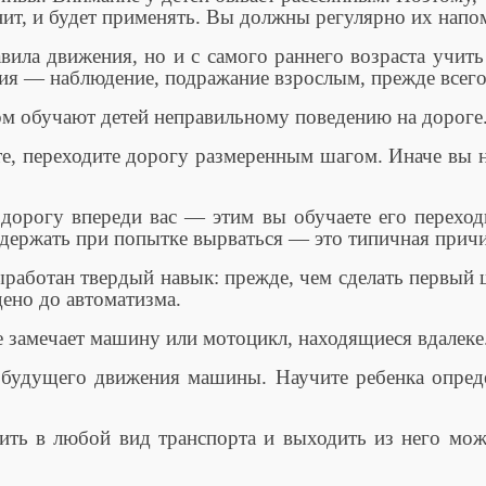
нит, и будет применять. Вы должны регулярно их напо
вила движения, но и с самого раннего возраста учит
ия — наблюдение, подражание взрослым, прежде всего
ом обучают детей неправильному поведению на дороге
те, переходите дорогу размеренным шагом. Иначе вы 
 дорогу впереди вас — этим вы обучаете его переход
удержать при попытке вырваться — это типичная причи
ыработан твердый навык: прежде, чем сделать первый ш
ено до автоматизма.
е замечает машину или мотоцикл, находящиеся вдалеке.
 будущего движения машины. Научите ребенка опреде
дить в любой вид транспорта и выходить из него можн